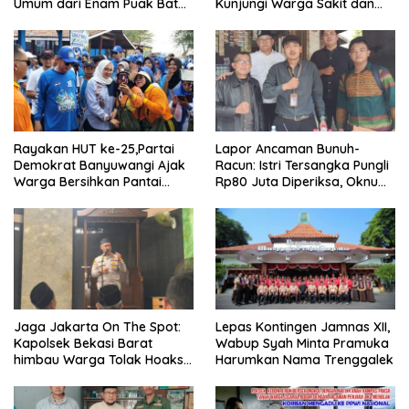
Umum dari Enam Puak Batak
Kunjungi Warga Sakit dan
Muslim
Lansia
Rayakan HUT ke-25,Partai
Lapor Ancaman Bunuh-
Demokrat Banyuwangi Ajak
Racun: Istri Tersangka Pungli
Warga Bersihkan Pantai
Rp80 Juta Diperiksa, Oknum
Kedunen Desa Bomo
G Mengaku Utusan Kadis
Disdagperin
Jaga Jakarta On The Spot:
Lepas Kontingen Jamnas XII,
Kapolsek Bekasi Barat
Wabup Syah Minta Pramuka
himbau Warga Tolak Hoaks
Harumkan Nama Trenggalek
& Cegah Tawuran Usai
Sholat Jumat