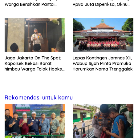
Warga Bersihkan Pantai
Rp80 Juta Diperiksa, Oknum
Kedunen Desa Bomo
G Mengaku Utusan Kadis
Disdagperin
Jaga Jakarta On The Spot:
Lepas Kontingen Jamnas XII,
Kapolsek Bekasi Barat
Wabup Syah Minta Pramuka
himbau Warga Tolak Hoaks
Harumkan Nama Trenggalek
& Cegah Tawuran Usai
Sholat Jumat
Rekomendasi untuk kamu