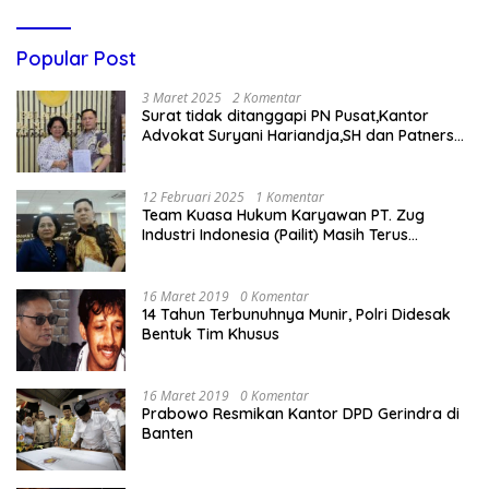
Popular Post
3 Maret 2025
2 Komentar
Surat tidak ditanggapi PN Pusat,Kantor
Advokat Suryani Hariandja,SH dan Patners
Bikin Pengaduan ke Mahkamah Agung RI
12 Februari 2025
1 Komentar
Team Kuasa Hukum Karyawan PT. Zug
Industri Indonesia (Pailit) Masih Terus
Memperjuangkan Hak Karyawan di
Pengadilan Negeri Jakarta Pusat
16 Maret 2019
0 Komentar
14 Tahun Terbunuhnya Munir, Polri Didesak
Bentuk Tim Khusus
16 Maret 2019
0 Komentar
Prabowo Resmikan Kantor DPD Gerindra di
Banten