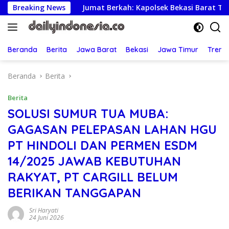
Langsung
Jumat Berkah: Kapolsek Bekasi Barat Turun Langsung Kunjungi 
Breaking News
ke
konten
Beranda
Berita
Jawa Barat
Bekasi
Jawa Timur
Treng
Beranda
Berita
Berita
SOLUSI SUMUR TUA MUBA:
GAGASAN PELEPASAN LAHAN HGU
PT HINDOLI DAN PERMEN ESDM
14/2025 JAWAB KEBUTUHAN
RAKYAT, PT CARGILL BELUM
BERIKAN TANGGAPAN
Sri Haryati
24 Juni 2026