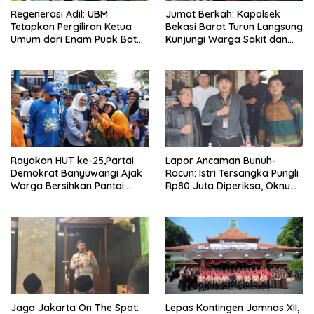
Regenerasi Adil: UBM
Jumat Berkah: Kapolsek
Tetapkan Pergiliran Ketua
Bekasi Barat Turun Langsung
Umum dari Enam Puak Batak
Kunjungi Warga Sakit dan
Muslim
Lansia
Rayakan HUT ke-25,Partai
Lapor Ancaman Bunuh-
Demokrat Banyuwangi Ajak
Racun: Istri Tersangka Pungli
Warga Bersihkan Pantai
Rp80 Juta Diperiksa, Oknum
Kedunen Desa Bomo
G Mengaku Utusan Kadis
Disdagperin
Jaga Jakarta On The Spot:
Lepas Kontingen Jamnas XII,