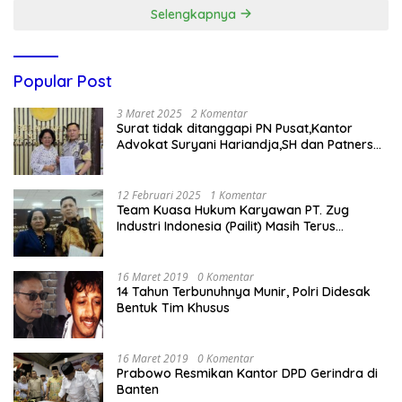
Selengkapnya
Popular Post
3 Maret 2025
2 Komentar
Surat tidak ditanggapi PN Pusat,Kantor
Advokat Suryani Hariandja,SH dan Patners
Bikin Pengaduan ke Mahkamah Agung RI
12 Februari 2025
1 Komentar
Team Kuasa Hukum Karyawan PT. Zug
Industri Indonesia (Pailit) Masih Terus
Memperjuangkan Hak Karyawan di
Pengadilan Negeri Jakarta Pusat
16 Maret 2019
0 Komentar
14 Tahun Terbunuhnya Munir, Polri Didesak
Bentuk Tim Khusus
16 Maret 2019
0 Komentar
Prabowo Resmikan Kantor DPD Gerindra di
Banten