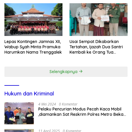
G Mengaku Utusan Kadis
& Cegah Tawuran Usai
Disdagperin
Sholat Jumat
Lepas Kontingen Jamnas XII,
Usai Sempat Dikabarkan
Wabup Syah Minta Pramuka
Tertahan, Ijazah Dua Santri
Harumkan Nama Trenggalek
Kembali ke Orang Tua
Secara Cuma-cuma
Selengkapnya
Hukum dan Kriminal
4 Mei 2024
0 Komentar
Pelaku Pencurian Modus Pecah Kaca Mobil
,diamankan Sat Reskrim Polres Metro Bekasi
Kota
11 April 2025
0 Komentar