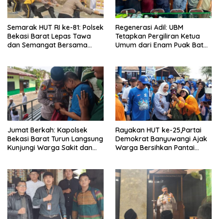
Semarak HUT RI ke-81: Polsek
Regenerasi Adil: UBM
Bekasi Barat Lepas Tawa
Tetapkan Pergiliran Ketua
dan Semangat Bersama
Umum dari Enam Puak Batak
Warga Kranji
Muslim
Jumat Berkah: Kapolsek
Rayakan HUT ke-25,Partai
Bekasi Barat Turun Langsung
Demokrat Banyuwangi Ajak
Kunjungi Warga Sakit dan
Warga Bersihkan Pantai
Lansia
Kedunen Desa Bomo