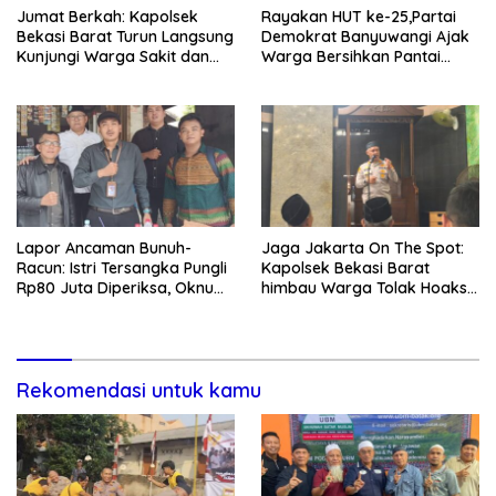
Jumat Berkah: Kapolsek
Rayakan HUT ke-25,Partai
Bekasi Barat Turun Langsung
Demokrat Banyuwangi Ajak
Kunjungi Warga Sakit dan
Warga Bersihkan Pantai
Lansia
Kedunen Desa Bomo
Lapor Ancaman Bunuh-
Jaga Jakarta On The Spot:
Racun: Istri Tersangka Pungli
Kapolsek Bekasi Barat
Rp80 Juta Diperiksa, Oknum
himbau Warga Tolak Hoaks
G Mengaku Utusan Kadis
& Cegah Tawuran Usai
Disdagperin
Sholat Jumat
Rekomendasi untuk kamu