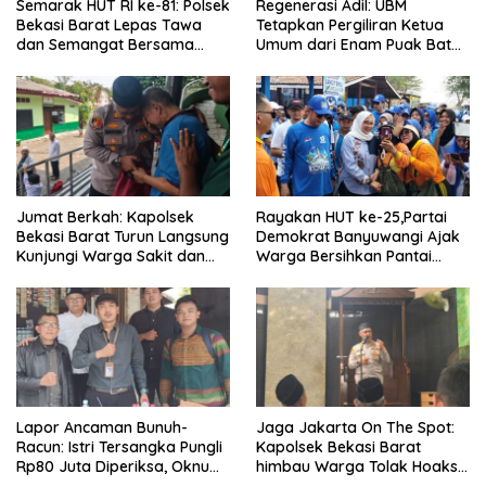
Semarak HUT RI ke-81: Polsek
Regenerasi Adil: UBM
Bekasi Barat Lepas Tawa
Tetapkan Pergiliran Ketua
dan Semangat Bersama
Umum dari Enam Puak Batak
Warga Kranji
Muslim
Jumat Berkah: Kapolsek
Rayakan HUT ke-25,Partai
Bekasi Barat Turun Langsung
Demokrat Banyuwangi Ajak
Kunjungi Warga Sakit dan
Warga Bersihkan Pantai
Lansia
Kedunen Desa Bomo
Lapor Ancaman Bunuh-
Jaga Jakarta On The Spot:
Racun: Istri Tersangka Pungli
Kapolsek Bekasi Barat
Rp80 Juta Diperiksa, Oknum
himbau Warga Tolak Hoaks