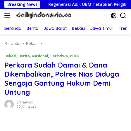
Langsung
nji
Breaking News
Regenerasi Adil: UBM Tetapkan Pergiliran Ketua 
ke
konten
Beranda
Berita
Jawa Barat
Bekasi
Jawa Timur
Treng
Beranda
Bekasi
Bekasi
,
Berita
,
Nasional
,
Peristiwa
,
POLRI
Perkara Sudah Damai & Dana
Dikembalikan, Polres Nias Diduga
Sengaja Gantung Hukum Demi
Untung
Sri Haryati
15 Juni 2026