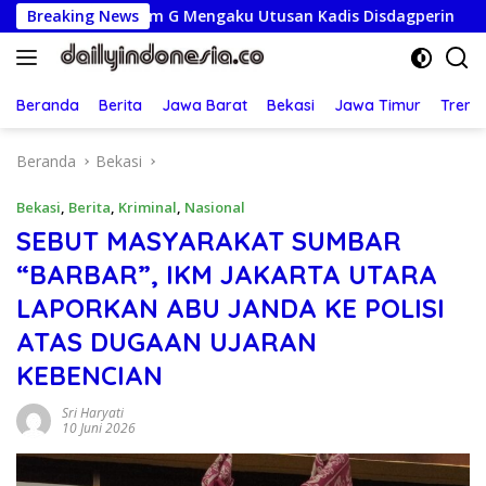
Langsung
num G Mengaku Utusan Kadis Disdagperin
Breaking News
Jaga Jakarta 
ke
konten
Beranda
Berita
Jawa Barat
Bekasi
Jawa Timur
Treng
Beranda
Bekasi
Bekasi
,
Berita
,
Kriminal
,
Nasional
SEBUT MASYARAKAT SUMBAR
“BARBAR”, IKM JAKARTA UTARA
LAPORKAN ABU JANDA KE POLISI
ATAS DUGAAN UJARAN
KEBENCIAN
Sri Haryati
10 Juni 2026