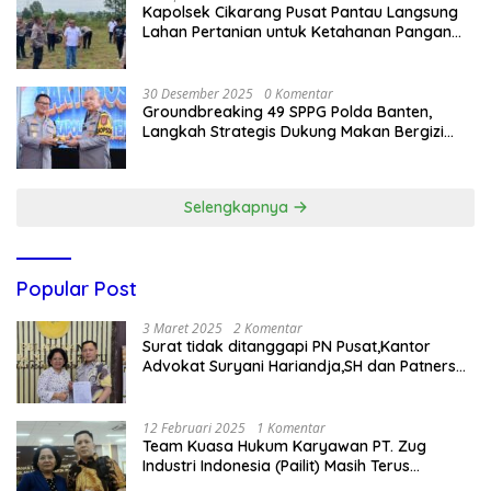
Kapolsek Cikarang Pusat Pantau Langsung
Lahan Pertanian untuk Ketahanan Pangan
Nasional
30 Desember 2025
0 Komentar
Groundbreaking 49 SPPG Polda Banten,
Langkah Strategis Dukung Makan Bergizi
Gratis
Selengkapnya
Popular Post
3 Maret 2025
2 Komentar
Surat tidak ditanggapi PN Pusat,Kantor
Advokat Suryani Hariandja,SH dan Patners
Bikin Pengaduan ke Mahkamah Agung RI
12 Februari 2025
1 Komentar
Team Kuasa Hukum Karyawan PT. Zug
Industri Indonesia (Pailit) Masih Terus
Memperjuangkan Hak Karyawan di