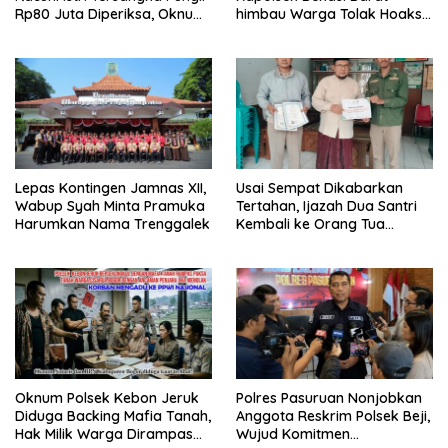
Rp80 Juta Diperiksa, Oknum
himbau Warga Tolak Hoaks
G Mengaku Utusan Kadis
& Cegah Tawuran Usai
Disdagperin
Sholat Jumat
Lepas Kontingen Jamnas XII,
Usai Sempat Dikabarkan
Wabup Syah Minta Pramuka
Tertahan, Ijazah Dua Santri
Harumkan Nama Trenggalek
Kembali ke Orang Tua
Secara Cuma-cuma
Oknum Polsek Kebon Jeruk
Polres Pasuruan Nonjobkan
Diduga Backing Mafia Tanah,
Anggota Reskrim Polsek Beji,
Hak Milik Warga Dirampas
Wujud Komitmen