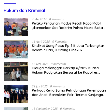
Hukum dan Kriminal
4 Mei 2024
0 Komentar
Pelaku Pencurian Modus Pecah Kaca Mobil
,diamankan Sat Reskrim Polres Metro Bekasi
Kota
11 April 2025
0 Komentar
Sindikat Uang Palsu Rp 316 Juta Terbongkar
dalam 3 Hari, 8 Orang Dibekuk
15 Mei 2025
0 Komentar
Diduga Melanggar Perkap 6/2019 Kuasa
Hukum Rudy akan Bersurat ke Kapolres
Bandung Kota .
22 Juli 2025
0 Komentar
Perkuat Kerja Sama Pelindungan Perempuan
dan Anak, Bareskrim Polri Terima Kunjungan
Delegasi Kepolisian nasional Korea Selatan
18 September 2025
0 Komentar