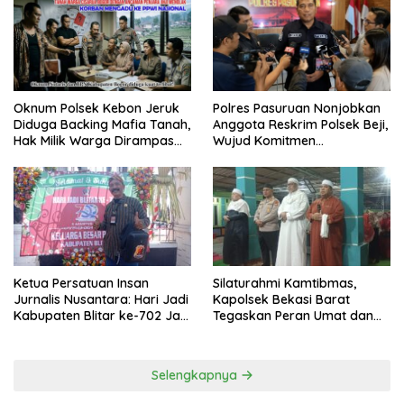
Oknum Polsek Kebon Jeruk
Polres Pasuruan Nonjobkan
Diduga Backing Mafia Tanah,
Anggota Reskrim Polsek Beji,
Hak Milik Warga Dirampas
Wujud Komitmen
Lewat Paksaan
Transparansi Penanganan
Dugaan Penganiayaan
Ketua Persatuan Insan
Silaturahmi Kamtibmas,
Jurnalis Nusantara: Hari Jadi
Kapolsek Bekasi Barat
Kabupaten Blitar ke-702 Jadi
Tegaskan Peran Umat dan
Momentum Perkuat Sinergi
Keluarga Kunci Jaga
Pembangunan
Kondusivitas Wilayah
Selengkapnya