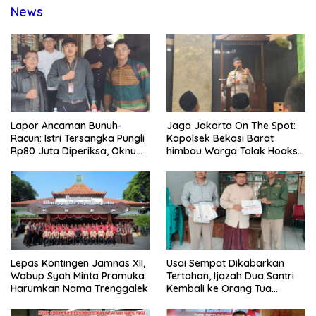
News
Lapor Ancaman Bunuh-
Jaga Jakarta On The Spot:
Racun: Istri Tersangka Pungli
Kapolsek Bekasi Barat
Rp80 Juta Diperiksa, Oknum
himbau Warga Tolak Hoaks
G Mengaku Utusan Kadis
& Cegah Tawuran Usai
Disdagperin
Sholat Jumat
Lepas Kontingen Jamnas XII,
Usai Sempat Dikabarkan
Wabup Syah Minta Pramuka
Tertahan, Ijazah Dua Santri
Harumkan Nama Trenggalek
Kembali ke Orang Tua
Secara Cuma-cuma