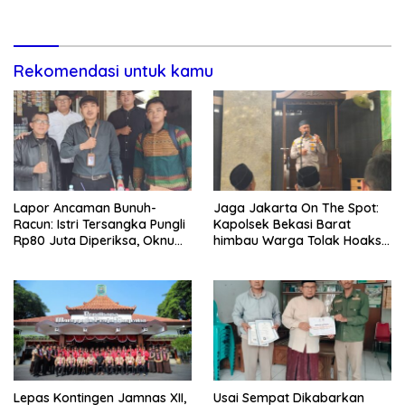
Lewat Paksaan
Transparansi Penanganan
Dugaan Penganiayaan
Rekomendasi untuk kamu
Lapor Ancaman Bunuh-
Jaga Jakarta On The Spot:
Racun: Istri Tersangka Pungli
Kapolsek Bekasi Barat
Rp80 Juta Diperiksa, Oknum
himbau Warga Tolak Hoaks
G Mengaku Utusan Kadis
& Cegah Tawuran Usai
Disdagperin
Sholat Jumat
Lepas Kontingen Jamnas XII,
Usai Sempat Dikabarkan