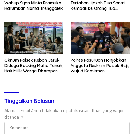
Wabup Syah Minta Pramuka
Tertahan, Ijazah Dua Santri
Harumkan Nama Trenggalek
Kembali ke Orang Tua
Secara Cuma-cuma
Oknum Polsek Kebon Jeruk
Polres Pasuruan Nonjobkan
Diduga Backing Mafia Tanah,
Anggota Reskrim Polsek Beji,
Hak Milik Warga Dirampas
Wujud Komitmen
Lewat Paksaan
Transparansi Penanganan
Dugaan Penganiayaan
Tinggalkan Balasan
Alamat email Anda tidak akan dipublikasikan.
Ruas yang wajib
ditandai
*