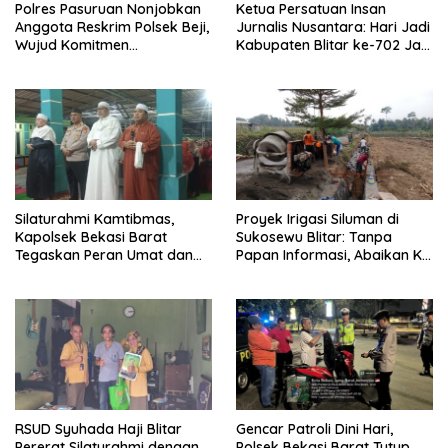
Polres Pasuruan Nonjobkan
Ketua Persatuan Insan
Anggota Reskrim Polsek Beji,
Jurnalis Nusantara: Hari Jadi
Wujud Komitmen
Kabupaten Blitar ke-702 Jadi
Transparansi Penanganan
Momentum Perkuat Sinergi
Dugaan Penganiayaan
Pembangunan
Silaturahmi Kamtibmas,
Proyek Irigasi Siluman di
Kapolsek Bekasi Barat
Sukosewu Blitar: Tanpa
Tegaskan Peran Umat dan
Papan Informasi, Abaikan K3,
Keluarga Kunci Jaga
dan Terkesan Lempar
Kondusivitas Wilayah
Tanggung Jawab
RSUD Syuhada Haji Blitar
Gencar Patroli Dini Hari,
Pererat Silaturahmi dengan
Polsek Bekasi Barat Tutup