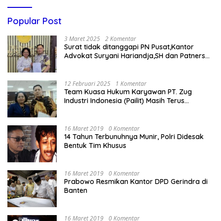
Popular Post
3 Maret 2025
2 Komentar
Surat tidak ditanggapi PN Pusat,Kantor
Advokat Suryani Hariandja,SH dan Patners
Bikin Pengaduan ke Mahkamah Agung RI
12 Februari 2025
1 Komentar
Team Kuasa Hukum Karyawan PT. Zug
Industri Indonesia (Pailit) Masih Terus
Memperjuangkan Hak Karyawan di
Pengadilan Negeri Jakarta Pusat
16 Maret 2019
0 Komentar
14 Tahun Terbunuhnya Munir, Polri Didesak
Bentuk Tim Khusus
16 Maret 2019
0 Komentar
Prabowo Resmikan Kantor DPD Gerindra di
Banten
16 Maret 2019
0 Komentar