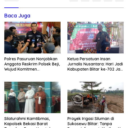
Baca Juga
Polres Pasuruan Nonjobkan
Ketua Persatuan Insan
Anggota Reskrim Polsek Beji,
Jurnalis Nusantara: Hari Jadi
Wujud Komitmen
Kabupaten Blitar ke-702 Jadi
Transparansi Penanganan
Momentum Perkuat Sinergi
Dugaan Penganiayaan
Pembangunan
Silaturahmi Kamtibmas,
Proyek Irigasi Siluman di
Kapolsek Bekasi Barat
Sukosewu Blitar: Tanpa