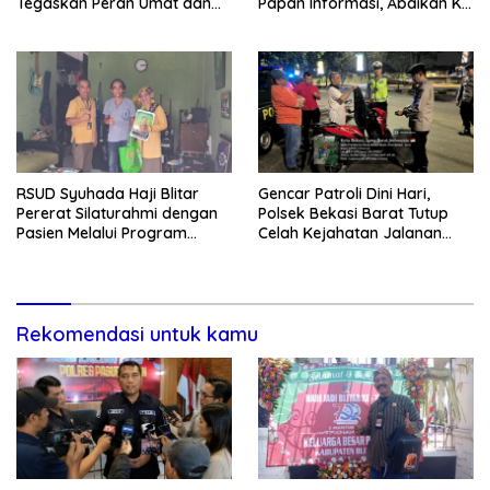
Tegaskan Peran Umat dan
Papan Informasi, Abaikan K3,
Keluarga Kunci Jaga
dan Terkesan Lempar
Kondusivitas Wilayah
Tanggung Jawab
RSUD Syuhada Haji Blitar
Gencar Patroli Dini Hari,
Pererat Silaturahmi dengan
Polsek Bekasi Barat Tutup
Pasien Melalui Program
Celah Kejahatan Jalanan
Kunjungan Rumah
dan Ancaman Tawuran
Rekomendasi untuk kamu