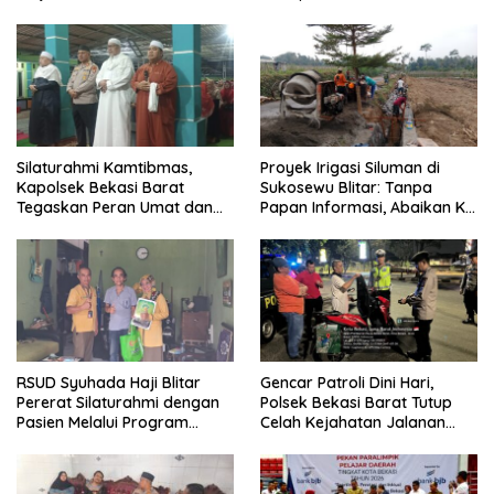
Transparansi Penanganan
Momentum Perkuat Sinergi
Dugaan Penganiayaan
Pembangunan
Silaturahmi Kamtibmas,
Proyek Irigasi Siluman di
Kapolsek Bekasi Barat
Sukosewu Blitar: Tanpa
Tegaskan Peran Umat dan
Papan Informasi, Abaikan K3,
Keluarga Kunci Jaga
dan Terkesan Lempar
Kondusivitas Wilayah
Tanggung Jawab
RSUD Syuhada Haji Blitar
Gencar Patroli Dini Hari,
Pererat Silaturahmi dengan
Polsek Bekasi Barat Tutup
Pasien Melalui Program
Celah Kejahatan Jalanan
Kunjungan Rumah
dan Ancaman Tawuran