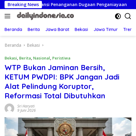
Langsung
paransi Penanganan Dugaan Penganiayaan
Breaking News
Ketua Persat
ke
konten
Beranda
Berita
Jawa Barat
Bekasi
Jawa Timur
Treng
Beranda
Bekasi
Bekasi
,
Berita
,
Nasional
,
Peristiwa
WTP Bukan Jaminan Bersih,
KETUM PWDPI: BPK Jangan Jadi
Alat Pelindung Koruptor,
Reformasi Total Dibutuhkan
Sri Haryati
9 Juni 2026