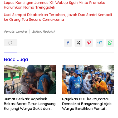
Lepas Kontingen Jamnas XII, Wabup Syah Minta Pramuka
Harumkan Nama Trenggalek
Usai Sempat Dikabarkan Tertahan, Ijazah Dua Santri Kembali
ke Orang Tua Secara Cuma-cuma
Penulis: Lendra
Editor: Redaksi
Baca Juga
Jumat Berkah: Kapolsek
Rayakan HUT ke-25,Partai
Bekasi Barat Turun Langsung
Demokrat Banyuwangi Ajak
Kunjungi Warga Sakit dan
Warga Bersihkan Pantai
Lansia
Kedunen Desa Bomo