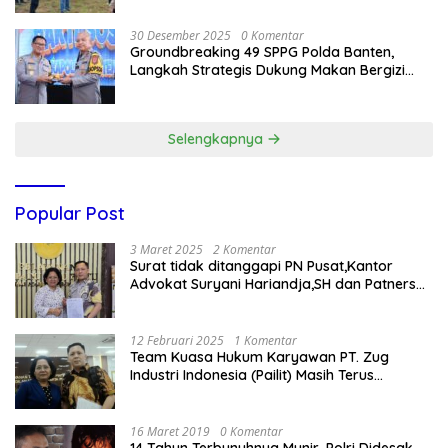
30 Desember 2025
0 Komentar
Groundbreaking 49 SPPG Polda Banten,
Langkah Strategis Dukung Makan Bergizi
Gratis
Selengkapnya
Popular Post
3 Maret 2025
2 Komentar
Surat tidak ditanggapi PN Pusat,Kantor
Advokat Suryani Hariandja,SH dan Patners
Bikin Pengaduan ke Mahkamah Agung RI
12 Februari 2025
1 Komentar
Team Kuasa Hukum Karyawan PT. Zug
Industri Indonesia (Pailit) Masih Terus
Memperjuangkan Hak Karyawan di
Pengadilan Negeri Jakarta Pusat
16 Maret 2019
0 Komentar