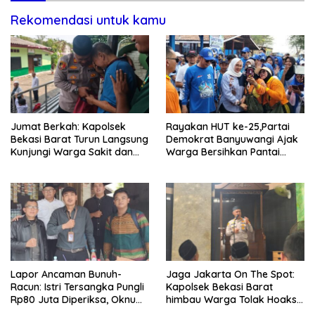
Rekomendasi untuk kamu
Jumat Berkah: Kapolsek
Rayakan HUT ke-25,Partai
Bekasi Barat Turun Langsung
Demokrat Banyuwangi Ajak
Kunjungi Warga Sakit dan
Warga Bersihkan Pantai
Lansia
Kedunen Desa Bomo
Lapor Ancaman Bunuh-
Jaga Jakarta On The Spot:
Racun: Istri Tersangka Pungli
Kapolsek Bekasi Barat
Rp80 Juta Diperiksa, Oknum
himbau Warga Tolak Hoaks
G Mengaku Utusan Kadis
& Cegah Tawuran Usai