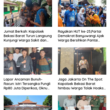
Jumat Berkah: Kapolsek
Rayakan HUT ke-25,Partai
Bekasi Barat Turun Langsung
Demokrat Banyuwangi Ajak
Kunjungi Warga Sakit dan
Warga Bersihkan Pantai
Lansia
Kedunen Desa Bomo
Lapor Ancaman Bunuh-
Jaga Jakarta On The Spot:
Racun: Istri Tersangka Pungli
Kapolsek Bekasi Barat
Rp80 Juta Diperiksa, Oknum
himbau Warga Tolak Hoaks
G Mengaku Utusan Kadis
& Cegah Tawuran Usai
Disdagperin
Sholat Jumat