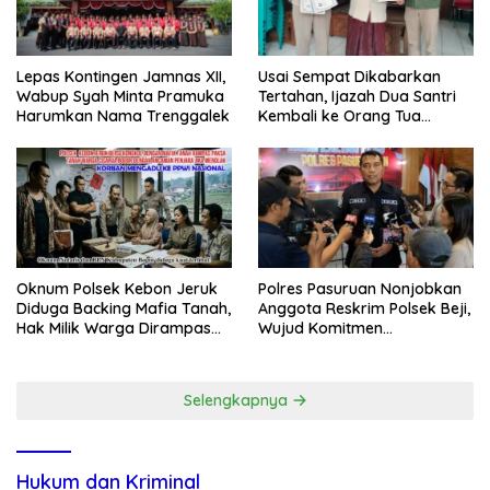
Lepas Kontingen Jamnas XII,
Usai Sempat Dikabarkan
Wabup Syah Minta Pramuka
Tertahan, Ijazah Dua Santri
Harumkan Nama Trenggalek
Kembali ke Orang Tua
Secara Cuma-cuma
Oknum Polsek Kebon Jeruk
Polres Pasuruan Nonjobkan
Diduga Backing Mafia Tanah,
Anggota Reskrim Polsek Beji,
Hak Milik Warga Dirampas
Wujud Komitmen
Lewat Paksaan
Transparansi Penanganan
Dugaan Penganiayaan
Selengkapnya
Hukum dan Kriminal