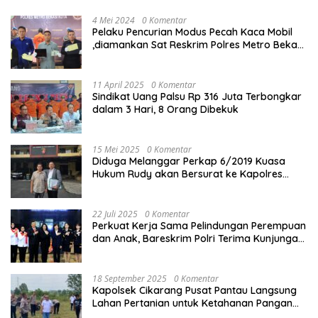
4 Mei 2024
0 Komentar
Pelaku Pencurian Modus Pecah Kaca Mobil
,diamankan Sat Reskrim Polres Metro Bekasi
Kota
11 April 2025
0 Komentar
Sindikat Uang Palsu Rp 316 Juta Terbongkar
dalam 3 Hari, 8 Orang Dibekuk
15 Mei 2025
0 Komentar
Diduga Melanggar Perkap 6/2019 Kuasa
Hukum Rudy akan Bersurat ke Kapolres
Bandung Kota .
22 Juli 2025
0 Komentar
Perkuat Kerja Sama Pelindungan Perempuan
dan Anak, Bareskrim Polri Terima Kunjungan
Delegasi Kepolisian nasional Korea Selatan
18 September 2025
0 Komentar
Kapolsek Cikarang Pusat Pantau Langsung
Lahan Pertanian untuk Ketahanan Pangan
Nasional