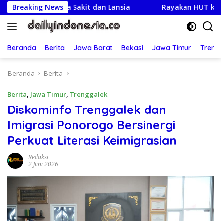
Langsung
rga Sakit dan Lansia
Breaking News
Rayakan HUT ke-25,Partai Demok
ke
konten
Beranda
Berita
Jawa Barat
Bekasi
Jawa Timur
Treng
Beranda
Berita
Berita
,
Jawa Timur
,
Trenggalek
Diskominfo Trenggalek dan
Imigrasi Ponorogo Bersinergi
Perkuat Literasi Keimigrasian
Redaksi
2 Juni 2026