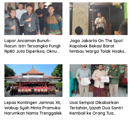
Lapor Ancaman Bunuh-
Jaga Jakarta On The Spot:
Racun: Istri Tersangka Pungli
Kapolsek Bekasi Barat
Rp80 Juta Diperiksa, Oknum
himbau Warga Tolak Hoaks
G Mengaku Utusan Kadis
& Cegah Tawuran Usai
Disdagperin
Sholat Jumat
Lepas Kontingen Jamnas XII,
Usai Sempat Dikabarkan
Wabup Syah Minta Pramuka
Tertahan, Ijazah Dua Santri
Harumkan Nama Trenggalek
Kembali ke Orang Tua
Secara Cuma-cuma