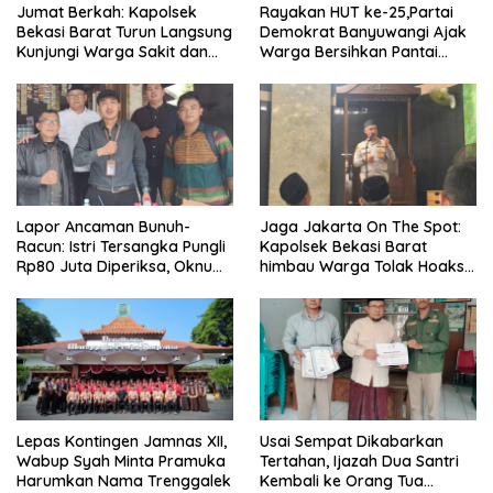
Jumat Berkah: Kapolsek
Rayakan HUT ke-25,Partai
Bekasi Barat Turun Langsung
Demokrat Banyuwangi Ajak
Kunjungi Warga Sakit dan
Warga Bersihkan Pantai
Lansia
Kedunen Desa Bomo
Lapor Ancaman Bunuh-
Jaga Jakarta On The Spot:
Racun: Istri Tersangka Pungli
Kapolsek Bekasi Barat
Rp80 Juta Diperiksa, Oknum
himbau Warga Tolak Hoaks
G Mengaku Utusan Kadis
& Cegah Tawuran Usai
Disdagperin
Sholat Jumat
Lepas Kontingen Jamnas XII,
Usai Sempat Dikabarkan
Wabup Syah Minta Pramuka
Tertahan, Ijazah Dua Santri
Harumkan Nama Trenggalek
Kembali ke Orang Tua