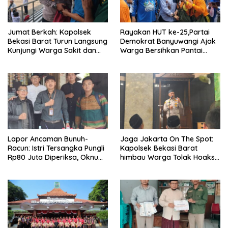
Jumat Berkah: Kapolsek
Rayakan HUT ke-25,Partai
Bekasi Barat Turun Langsung
Demokrat Banyuwangi Ajak
Kunjungi Warga Sakit dan
Warga Bersihkan Pantai
Lansia
Kedunen Desa Bomo
Lapor Ancaman Bunuh-
Jaga Jakarta On The Spot:
Racun: Istri Tersangka Pungli
Kapolsek Bekasi Barat
Rp80 Juta Diperiksa, Oknum
himbau Warga Tolak Hoaks
G Mengaku Utusan Kadis
& Cegah Tawuran Usai
Disdagperin
Sholat Jumat