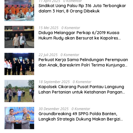
11 April 2025
0 Komentar
Sindikat Uang Palsu Rp 316 Juta Terbongkar
dalam 3 Hari, 8 Orang Dibekuk
15 Mei 2025
0 Komentar
Diduga Melanggar Perkap 6/2019 Kuasa
Hukum Rudy akan Bersurat ke Kapolres
Bandung Kota .
22 Juli 2025
0 Komentar
Perkuat Kerja Sama Pelindungan Perempuan
dan Anak, Bareskrim Polri Terima Kunjungan
Delegasi Kepolisian nasional Korea Selatan
18 September 2025
0 Komentar
Kapolsek Cikarang Pusat Pantau Langsung
Lahan Pertanian untuk Ketahanan Pangan
Nasional
30 Desember 2025
0 Komentar
Groundbreaking 49 SPPG Polda Banten,
Langkah Strategis Dukung Makan Bergizi
Gratis