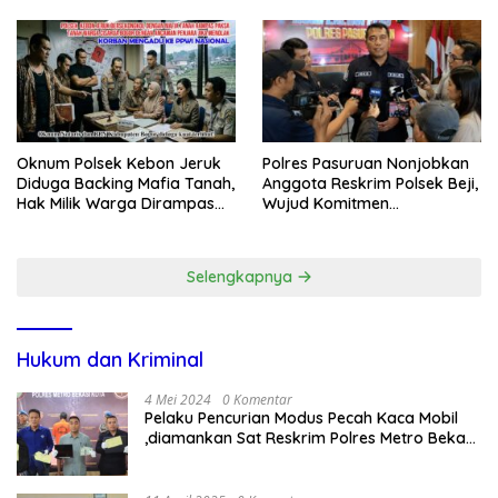
Secara Cuma-cuma
Oknum Polsek Kebon Jeruk
Polres Pasuruan Nonjobkan
Diduga Backing Mafia Tanah,
Anggota Reskrim Polsek Beji,
Hak Milik Warga Dirampas
Wujud Komitmen
Lewat Paksaan
Transparansi Penanganan
Dugaan Penganiayaan
Selengkapnya
Hukum dan Kriminal
4 Mei 2024
0 Komentar
Pelaku Pencurian Modus Pecah Kaca Mobil
,diamankan Sat Reskrim Polres Metro Bekasi
Kota