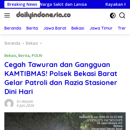
Langsung
ungi Warga Sakit dan Lansia
Breaking News
Rayakan HUT ke-25,Parta
ke
konten
Beranda
Berita
Jawa Barat
Bekasi
Jawa Timur
Treng
Beranda
Bekasi
Bekasi
,
Berita
,
POLRI
Cegah Tawuran dan Gangguan
KAMTIBMAS! Polsek Bekasi Barat
Gelar Patroli dan Razia Stasioner
Dini Hari
Sri Haryati
4 Juni 2026