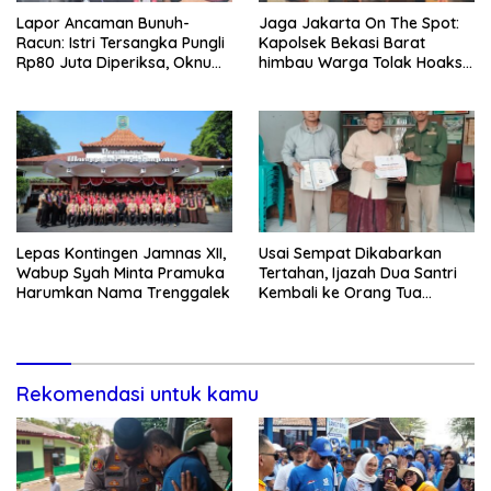
Lapor Ancaman Bunuh-
Jaga Jakarta On The Spot:
Racun: Istri Tersangka Pungli
Kapolsek Bekasi Barat
Rp80 Juta Diperiksa, Oknum
himbau Warga Tolak Hoaks
G Mengaku Utusan Kadis
& Cegah Tawuran Usai
Disdagperin
Sholat Jumat
Lepas Kontingen Jamnas XII,
Usai Sempat Dikabarkan
Wabup Syah Minta Pramuka
Tertahan, Ijazah Dua Santri
Harumkan Nama Trenggalek
Kembali ke Orang Tua
Secara Cuma-cuma
Rekomendasi untuk kamu