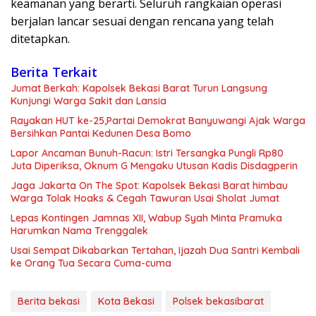
keamanan yang berarti. Seluruh rangkaian operasi
berjalan lancar sesuai dengan rencana yang telah
ditetapkan.
Berita Terkait
Jumat Berkah: Kapolsek Bekasi Barat Turun Langsung
Kunjungi Warga Sakit dan Lansia
Rayakan HUT ke-25,Partai Demokrat Banyuwangi Ajak Warga
Bersihkan Pantai Kedunen Desa Bomo
Lapor Ancaman Bunuh-Racun: Istri Tersangka Pungli Rp80
Juta Diperiksa, Oknum G Mengaku Utusan Kadis Disdagperin
Jaga Jakarta On The Spot: Kapolsek Bekasi Barat himbau
Warga Tolak Hoaks & Cegah Tawuran Usai Sholat Jumat
Lepas Kontingen Jamnas XII, Wabup Syah Minta Pramuka
Harumkan Nama Trenggalek
Usai Sempat Dikabarkan Tertahan, Ijazah Dua Santri Kembali
ke Orang Tua Secara Cuma-cuma
Berita bekasi
Kota Bekasi
Polsek bekasibarat