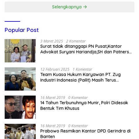
Selengkapnya
Popular Post
3 Maret 2025
2 Komentar
Surat tidak ditanggapi PN Pusat,Kantor
Advokat Suryani Hariandja,SH dan Patners
Bikin Pengaduan ke Mahkamah Agung RI
12 Februari 2025
1 Komentar
Team Kuasa Hukum Karyawan PT. Zug
Industri Indonesia (Pailit) Masih Terus
Memperjuangkan Hak Karyawan di
Pengadilan Negeri Jakarta Pusat
16 Maret 2019
0 Komentar
14 Tahun Terbunuhnya Munir, Polri Didesak
Bentuk Tim Khusus
16 Maret 2019
0 Komentar
Prabowo Resmikan Kantor DPD Gerindra di
Banten