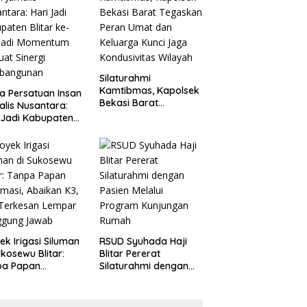
Penganiayaan
Silaturahmi
Kamtibmas, Kapolsek
a Persatuan Insan
Bekasi Barat
alis Nusantara:
Tegaskan Peran Umat
 Jadi Kabupaten
dan Keluarga Kunci
ar ke-702 Jadi
Jaga Kondusivitas
entum Perkuat
Wilayah
ergi Pembangunan
ek Irigasi Siluman
RSUD Syuhada Haji
ukosewu Blitar:
Blitar Pererat
pa Papan
Silaturahmi dengan
rmasi, Abaikan K3,
Pasien Melalui
 Terkesan Lempar
Program Kunjungan
ggung Jawab
Rumah