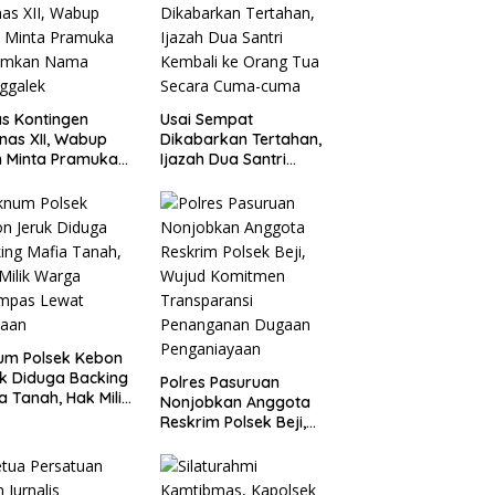
s Kontingen
Usai Sempat
as XII, Wabup
Dikabarkan Tertahan,
 Minta Pramuka
Ijazah Dua Santri
umkan Nama
Kembali ke Orang Tua
ggalek
Secara Cuma-cuma
um Polsek Kebon
k Diduga Backing
Polres Pasuruan
a Tanah, Hak Milik
Nonjobkan Anggota
ga Dirampas
Reskrim Polsek Beji,
at Paksaan
Wujud Komitmen
Transparansi
Penanganan Dugaan