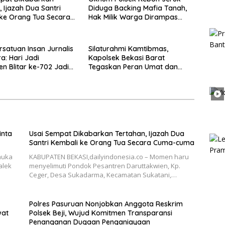
, Ijazah Dua Santri
Diduga Backing Mafia Tanah,
ke Orang Tua Secara
Hak Milik Warga Dirampas
uma
Lewat Paksaan
rsatuan Insan Jurnalis
Silaturahmi Kamtibmas,
a: Hari Jadi
Kapolsek Bekasi Barat
n Blitar ke-702 Jadi
Tegaskan Peran Umat dan
 Perkuat Sinergi
Keluarga Kunci Jaga
gunan
Kondusivitas Wilayah
inta
Usai Sempat Dikabarkan Tertahan, Ijazah Dua
Santri Kembali ke Orang Tua Secara Cuma-cuma
muka
KABUPATEN BEKASI,dailyindonesia.co – Momen haru
alek
menyelimuti Pondok Pesantren Daruttakwien, Kp.
Ceger, Desa Sukadarma, Kecamatan Sukatani,…
Polres Pasuruan Nonjobkan Anggota Reskrim
wat
Polsek Beji, Wujud Komitmen Transparansi
Penanganan Dugaan Penganiayaan