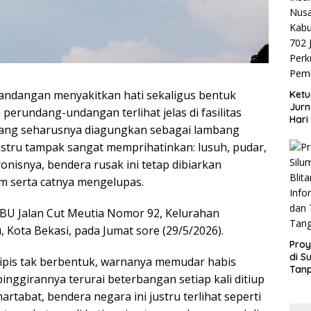
andangan menyakitkan hati sekaligus bentuk
Ketu
Jurn
erundang-undangan terlihat jelas di fasilitas
Hari
ang seharusnya diagungkan sebagai lambang
Blit
Mom
stru tampak sangat memprihatinkan: lusuh, pudar,
Sin
nisnya, bendera rusak ini tetap dibiarkan
am serta catnya mengelupas.
PBU Jalan Cut Meutia Nomor 92, Kelurahan
Kota Bekasi, pada Jumat sore (29/5/2026).
Proy
di S
 tipis tak berbentuk, warnanya memudar habis
Tan
pinggirannya terurai beterbangan setiap kali ditiup
Info
dan
rtabat, bendera negara ini justru terlihat seperti
Tan