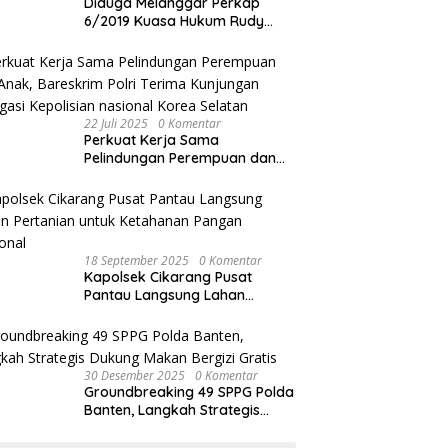
Diduga Melanggar Perkap
6/2019 Kuasa Hukum Rudy
akan Bersurat ke Kapolres
Bandung Kota .
22 Juli 2025
0 Komentar
Perkuat Kerja Sama
Pelindungan Perempuan dan
Anak, Bareskrim Polri Terima
Kunjungan Delegasi Kepolisian
nasional Korea Selatan
18 September 2025
0 Komentar
Kapolsek Cikarang Pusat
Pantau Langsung Lahan
Pertanian untuk Ketahanan
Pangan Nasional
30 Desember 2025
0 Komentar
Groundbreaking 49 SPPG Polda
Banten, Langkah Strategis
Dukung Makan Bergizi Gratis