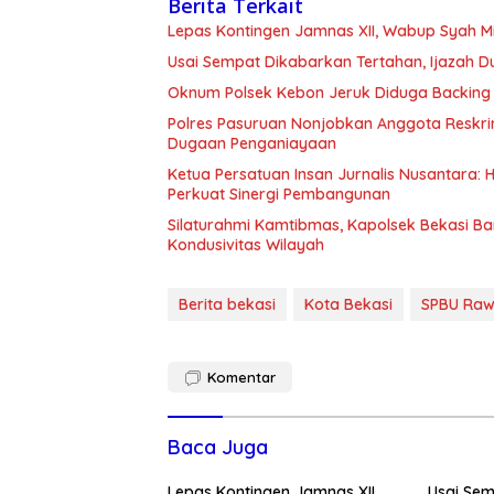
Berita Terkait
Lepas Kontingen Jamnas XII, Wabup Syah 
Usai Sempat Dikabarkan Tertahan, Ijazah 
Oknum Polsek Kebon Jeruk Diduga Backing 
Polres Pasuruan Nonjobkan Anggota Reskri
Dugaan Penganiayaan
Ketua Persatuan Insan Jurnalis Nusantara:
Perkuat Sinergi Pembangunan
Silaturahmi Kamtibmas, Kapolsek Bekasi B
Kondusivitas Wilayah
Berita bekasi
Kota Bekasi
SPBU Ra
Komentar
Baca Juga
Lepas Kontingen Jamnas XII,
Usai Se