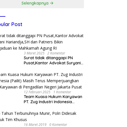
Selengkapnya
ular Post
3 Maret 2025
2 Komentar
Surat tidak ditanggapi PN
Pusat,Kantor Advokat Suryani
Hariandja,SH dan Patners Bikin
Pengaduan ke Mahkamah
Agung RI
12 Februari 2025
1 Komentar
Team Kuasa Hukum Karyawan
PT. Zug Industri Indonesia
(Pailit) Masih Terus
Memperjuangkan Hak
Karyawan di Pengadilan Negeri
Jakarta Pusat
16 Maret 2019
0 Komentar