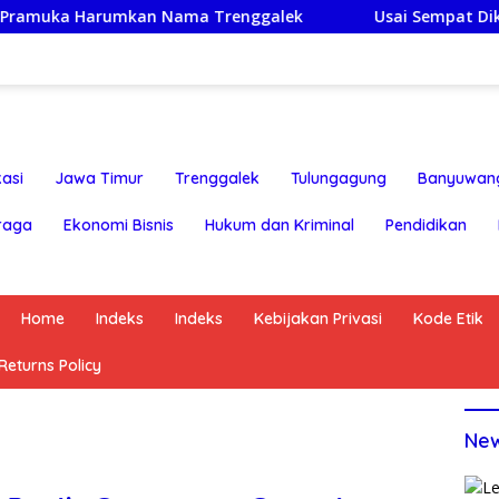
kan Nama Trenggalek
Usai Sempat Dikabarkan Tertaha
asi
Jawa Timur
Trenggalek
Tulungagung
Banyuwan
raga
Ekonomi Bisnis
Hukum dan Kriminal
Pendidikan
Home
Indeks
Indeks
Kebijakan Privasi
Kode Etik
eturns Policy
Ne