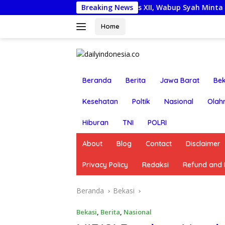
Langsung
epas Kontingen Jamnas XII, Wabup Syah Minta Pramuka Harum
Breaking News
ke
konten
Home
Beranda
Berita
Jawa Barat
Bek
Kesehatan
Poltik
Nasional
Olah
Hiburan
TNI
POLRI
About
Blog
Contact
Disclaimer
Privacy Policy
Redaksi
Refund and R
Beranda
Bekasi
Bekasi
,
Berita
,
Nasional