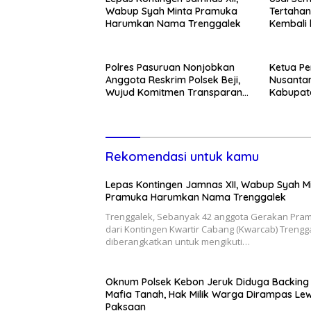
Wabup Syah Minta Pramuka
Tertahan
Harumkan Nama Trenggalek
Kembali 
Cuma-c
Polres Pasuruan Nonjobkan
Ketua Pe
Anggota Reskrim Polsek Beji,
Nusantar
Wujud Komitmen Transparansi
Kabupate
Penanganan Dugaan
Momentum
Penganiayaan
Pemban
Rekomendasi untuk kamu
Lepas Kontingen Jamnas XII, Wabup Syah M
Pramuka Harumkan Nama Trenggalek
Trenggalek, Sebanyak 42 anggota Gerakan Pra
dari Kontingen Kwartir Cabang (Kwarcab) Trengg
diberangkatkan untuk mengikuti…
Oknum Polsek Kebon Jeruk Diduga Backing
Mafia Tanah, Hak Milik Warga Dirampas Le
Paksaan