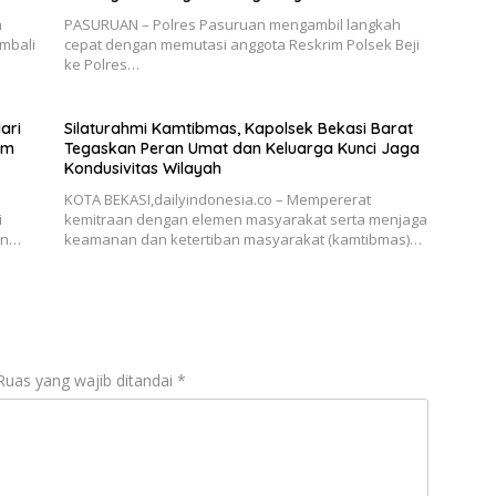
n
PASURUAN – Polres Pasuruan mengambil langkah
mbali
cepat dengan memutasi anggota Reskrim Polsek Beji
ke Polres…
ari
Silaturahmi Kamtibmas, Kapolsek Bekasi Barat
um
Tegaskan Peran Umat dan Keluarga Kunci Jaga
Kondusivitas Wilayah
KOTA BEKASI,dailyindonesia.co – Mempererat
i
kemitraan dengan elemen masyarakat serta menjaga
an…
keamanan dan ketertiban masyarakat (kamtibmas)…
Ruas yang wajib ditandai
*