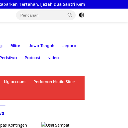
n, Ijazah Dua Santri Kembali ke Orang Tua Secara Cuma-cuma
gi
Blitar
Jawa Tengah
Jepara
Peristiwa
Podcast
video
My account
Pedoman Media Siber
ws