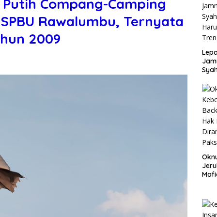
h Putih Compang-Camping
i SPBU Rawalumbu, Ternyata
Tahun 2009
Lepa
Jamn
Syah
Har
Tren
Okn
Jeru
Mafi
War
Lew