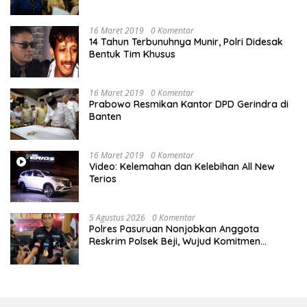
Memperjuangkan Hak Karyawan di
Pengadilan Negeri Jakarta Pusat
16 Maret 2019
0 Komentar
14 Tahun Terbunuhnya Munir, Polri Didesak
Bentuk Tim Khusus
16 Maret 2019
0 Komentar
Prabowo Resmikan Kantor DPD Gerindra di
Banten
16 Maret 2019
0 Komentar
Video: Kelemahan dan Kelebihan All New
Terios
5 Agustus 2026
0 Komentar
Polres Pasuruan Nonjobkan Anggota
Reskrim Polsek Beji, Wujud Komitmen
Transparansi Penanganan Dugaan
Penganiayaan