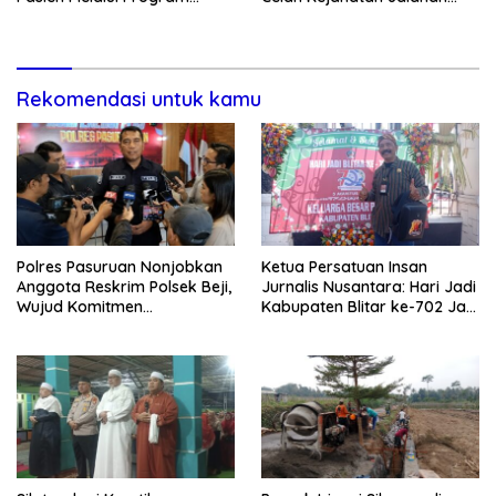
Kunjungan Rumah
dan Ancaman Tawuran
Rekomendasi untuk kamu
Polres Pasuruan Nonjobkan
Ketua Persatuan Insan
Anggota Reskrim Polsek Beji,
Jurnalis Nusantara: Hari Jadi
Wujud Komitmen
Kabupaten Blitar ke-702 Jadi
Transparansi Penanganan
Momentum Perkuat Sinergi
Dugaan Penganiayaan
Pembangunan