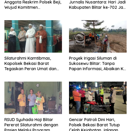
Anggota Reskrim Polsek Beji,
Jurnalis Nusantara: Hari Jadi
Wujud Komitmen
Kabupaten Blitar ke-702 Jadi
Transparansi Penanganan
Momentum Perkuat Sinergi
Dugaan Penganiayaan
Pembangunan
Silaturahmi Kamtibmas,
Proyek Irigasi Siluman di
Kapolsek Bekasi Barat
Sukosewu Blitar: Tanpa
Tegaskan Peran Umat dan
Papan Informasi, Abaikan K3,
Keluarga Kunci Jaga
dan Terkesan Lempar
Kondusivitas Wilayah
Tanggung Jawab
RSUD Syuhada Haji Blitar
Gencar Patroli Dini Hari,
Pererat Silaturahmi dengan
Polsek Bekasi Barat Tutup
Pasien Melalui Program
Celah Kejahatan Jalanan