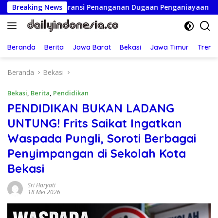
Langsung
nsparansi Penanganan Dugaan Penganiayaan
Breaking News
Ketua Pers
ke
konten
Beranda
Berita
Jawa Barat
Bekasi
Jawa Timur
Treng
Beranda
Bekasi
Bekasi
,
Berita
,
Pendidikan
PENDIDIKAN BUKAN LADANG
UNTUNG! Frits Saikat Ingatkan
Waspada Pungli, Soroti Berbagai
Penyimpangan di Sekolah Kota
Bekasi
Sri Haryati
18 Mei 2026