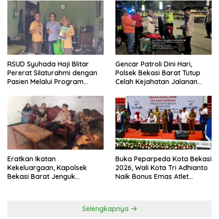
Kondusivitas Wilayah
Tanggung Jawab
RSUD Syuhada Haji Blitar
Gencar Patroli Dini Hari,
Pererat Silaturahmi dengan
Polsek Bekasi Barat Tutup
Pasien Melalui Program
Celah Kejahatan Jalanan
Kunjungan Rumah
dan Ancaman Tawuran
Eratkan Ikatan
Buka Peparpeda Kota Bekasi
Kekeluargaan, Kapolsek
2026, Wali Kota Tri Adhianto
Bekasi Barat Jenguk
Naik Bonus Emas Atlet
Anggota yang Sedang Sakit
Paralimpik Jadi Rp60 Juta
Selengkapnya