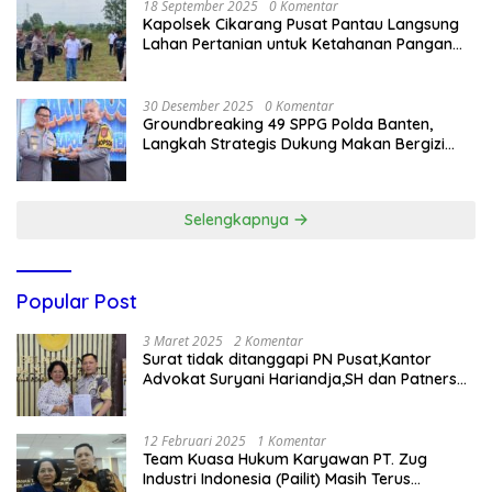
18 September 2025
0 Komentar
Kapolsek Cikarang Pusat Pantau Langsung
Lahan Pertanian untuk Ketahanan Pangan
Nasional
30 Desember 2025
0 Komentar
Groundbreaking 49 SPPG Polda Banten,
Langkah Strategis Dukung Makan Bergizi
Gratis
Selengkapnya
Popular Post
3 Maret 2025
2 Komentar
Surat tidak ditanggapi PN Pusat,Kantor
Advokat Suryani Hariandja,SH dan Patners
Bikin Pengaduan ke Mahkamah Agung RI
12 Februari 2025
1 Komentar
Team Kuasa Hukum Karyawan PT. Zug
Industri Indonesia (Pailit) Masih Terus