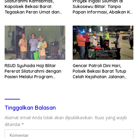
Silaturahmi Kamtibmas,
Proyek Irigasi Siluman di
Kapolsek Bekasi Barat
Sukosewu Blitar: Tanpa
Tegaskan Peran Umat dan
Papan Informasi, Abaikan K3,
Keluarga Kunci Jaga
dan Terkesan Lempar
Kondusivitas Wilayah
Tanggung Jawab
RSUD Syuhada Haji Blitar
Gencar Patroli Dini Hari,
Pererat Silaturahmi dengan
Polsek Bekasi Barat Tutup
Pasien Melalui Program
Celah Kejahatan Jalanan
Kunjungan Rumah
dan Ancaman Tawuran
Tinggalkan Balasan
Alamat email Anda tidak akan dipublikasikan.
Ruas yang wajib
ditandai
*