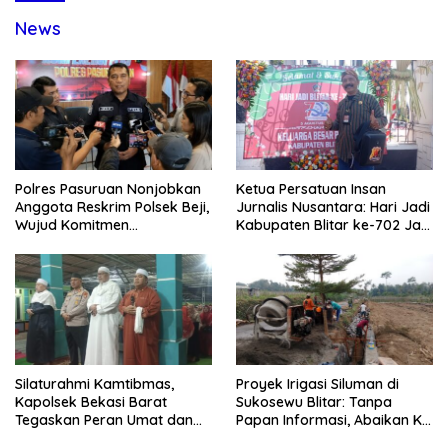
News
Polres Pasuruan Nonjobkan
Ketua Persatuan Insan
Anggota Reskrim Polsek Beji,
Jurnalis Nusantara: Hari Jadi
Wujud Komitmen
Kabupaten Blitar ke-702 Jadi
Transparansi Penanganan
Momentum Perkuat Sinergi
Dugaan Penganiayaan
Pembangunan
Silaturahmi Kamtibmas,
Proyek Irigasi Siluman di
Kapolsek Bekasi Barat
Sukosewu Blitar: Tanpa
Tegaskan Peran Umat dan
Papan Informasi, Abaikan K3,
Keluarga Kunci Jaga
dan Terkesan Lempar