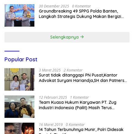
30 Desember 2025
0 Komentar
Groundbreaking 49 SPPG Polda Banten,
Langkah Strategis Dukung Makan Bergizi
Gratis
Selengkapnya
Popular Post
3 Maret 2025
2 Komentar
Surat tidak ditanggapi PN Pusat,Kantor
Advokat Suryani Hariandja,SH dan Patners
Bikin Pengaduan ke Mahkamah Agung RI
12 Februari 2025
1 Komentar
Team Kuasa Hukum Karyawan PT. Zug
Industri Indonesia (Pailit) Masih Terus
Memperjuangkan Hak Karyawan di
Pengadilan Negeri Jakarta Pusat
16 Maret 2019
0 Komentar
14 Tahun Terbunuhnya Munir, Polri Didesak