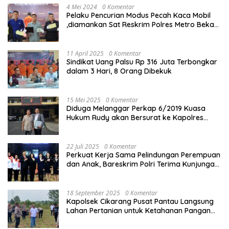
4 Mei 2024
0 Komentar
Pelaku Pencurian Modus Pecah Kaca Mobil
,diamankan Sat Reskrim Polres Metro Bekasi
Kota
11 April 2025
0 Komentar
Sindikat Uang Palsu Rp 316 Juta Terbongkar
dalam 3 Hari, 8 Orang Dibekuk
15 Mei 2025
0 Komentar
Diduga Melanggar Perkap 6/2019 Kuasa
Hukum Rudy akan Bersurat ke Kapolres
Bandung Kota .
22 Juli 2025
0 Komentar
Perkuat Kerja Sama Pelindungan Perempuan
dan Anak, Bareskrim Polri Terima Kunjungan
Delegasi Kepolisian nasional Korea Selatan
18 September 2025
0 Komentar
Kapolsek Cikarang Pusat Pantau Langsung
Lahan Pertanian untuk Ketahanan Pangan
Nasional