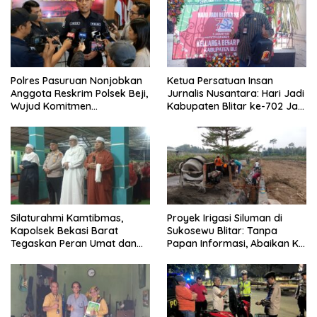
Polres Pasuruan Nonjobkan
Ketua Persatuan Insan
Anggota Reskrim Polsek Beji,
Jurnalis Nusantara: Hari Jadi
Wujud Komitmen
Kabupaten Blitar ke-702 Jadi
Transparansi Penanganan
Momentum Perkuat Sinergi
Dugaan Penganiayaan
Pembangunan
Silaturahmi Kamtibmas,
Proyek Irigasi Siluman di
Kapolsek Bekasi Barat
Sukosewu Blitar: Tanpa
Tegaskan Peran Umat dan
Papan Informasi, Abaikan K3,
Keluarga Kunci Jaga
dan Terkesan Lempar
Kondusivitas Wilayah
Tanggung Jawab