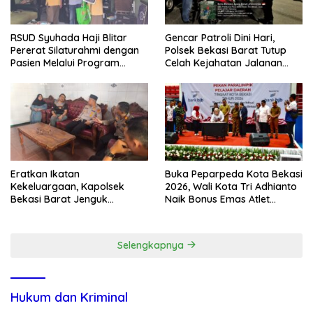
RSUD Syuhada Haji Blitar
Gencar Patroli Dini Hari,
Pererat Silaturahmi dengan
Polsek Bekasi Barat Tutup
Pasien Melalui Program
Celah Kejahatan Jalanan
Kunjungan Rumah
dan Ancaman Tawuran
Eratkan Ikatan
Buka Peparpeda Kota Bekasi
Kekeluargaan, Kapolsek
2026, Wali Kota Tri Adhianto
Bekasi Barat Jenguk
Naik Bonus Emas Atlet
Anggota yang Sedang Sakit
Paralimpik Jadi Rp60 Juta
Selengkapnya
Hukum dan Kriminal