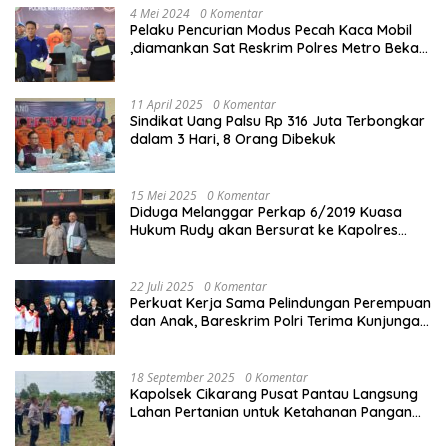
4 Mei 2024
0 Komentar
Pelaku Pencurian Modus Pecah Kaca Mobil
,diamankan Sat Reskrim Polres Metro Bekasi
Kota
11 April 2025
0 Komentar
Sindikat Uang Palsu Rp 316 Juta Terbongkar
dalam 3 Hari, 8 Orang Dibekuk
15 Mei 2025
0 Komentar
Diduga Melanggar Perkap 6/2019 Kuasa
Hukum Rudy akan Bersurat ke Kapolres
Bandung Kota .
22 Juli 2025
0 Komentar
Perkuat Kerja Sama Pelindungan Perempuan
dan Anak, Bareskrim Polri Terima Kunjungan
Delegasi Kepolisian nasional Korea Selatan
18 September 2025
0 Komentar
Kapolsek Cikarang Pusat Pantau Langsung
Lahan Pertanian untuk Ketahanan Pangan
Nasional