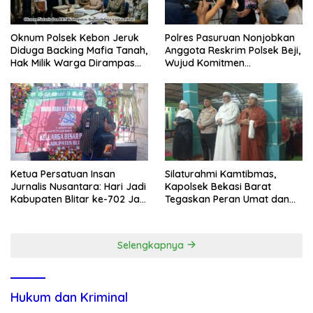
Oknum Polsek Kebon Jeruk
Polres Pasuruan Nonjobkan
Diduga Backing Mafia Tanah,
Anggota Reskrim Polsek Beji,
Hak Milik Warga Dirampas
Wujud Komitmen
Lewat Paksaan
Transparansi Penanganan
Dugaan Penganiayaan
Ketua Persatuan Insan
Silaturahmi Kamtibmas,
Jurnalis Nusantara: Hari Jadi
Kapolsek Bekasi Barat
Kabupaten Blitar ke-702 Jadi
Tegaskan Peran Umat dan
Momentum Perkuat Sinergi
Keluarga Kunci Jaga
Pembangunan
Kondusivitas Wilayah
Selengkapnya
Hukum dan Kriminal