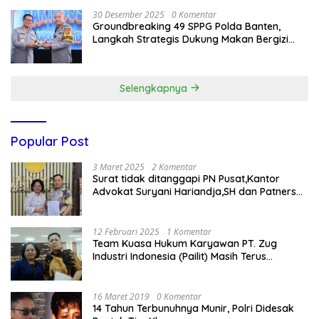
30 Desember 2025
0 Komentar
Groundbreaking 49 SPPG Polda Banten,
Langkah Strategis Dukung Makan Bergizi
Gratis
Selengkapnya
Popular Post
3 Maret 2025
2 Komentar
Surat tidak ditanggapi PN Pusat,Kantor
Advokat Suryani Hariandja,SH dan Patners
Bikin Pengaduan ke Mahkamah Agung RI
12 Februari 2025
1 Komentar
Team Kuasa Hukum Karyawan PT. Zug
Industri Indonesia (Pailit) Masih Terus
Memperjuangkan Hak Karyawan di
Pengadilan Negeri Jakarta Pusat
16 Maret 2019
0 Komentar
14 Tahun Terbunuhnya Munir, Polri Didesak