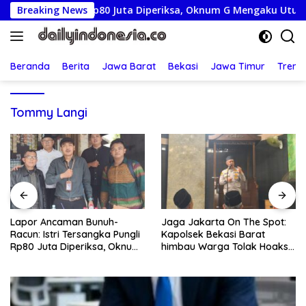
Langsung
ka Pungli Rp80 Juta Diperiksa, Oknum G Mengaku Utusan Kadis
Breaking News
ke
konten
Beranda
Berita
Jawa Barat
Bekasi
Jawa Timur
Treng
Tommy Langi
Jaga Jakarta On The Spot:
Lepas Kontingen Jamnas XII,
Kapolsek Bekasi Barat
Wabup Syah Minta Pramuka
himbau Warga Tolak Hoaks
Harumkan Nama Trenggalek
& Cegah Tawuran Usai
Sholat Jumat