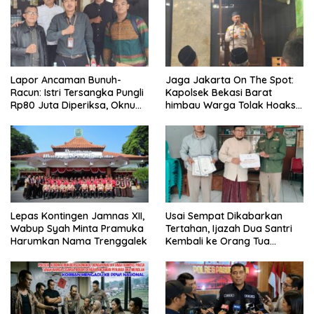
Lapor Ancaman Bunuh-
Jaga Jakarta On The Spot:
Racun: Istri Tersangka Pungli
Kapolsek Bekasi Barat
Rp80 Juta Diperiksa, Oknum
himbau Warga Tolak Hoaks
G Mengaku Utusan Kadis
& Cegah Tawuran Usai
Disdagperin
Sholat Jumat
Lepas Kontingen Jamnas XII,
Usai Sempat Dikabarkan
Wabup Syah Minta Pramuka
Tertahan, Ijazah Dua Santri
Harumkan Nama Trenggalek
Kembali ke Orang Tua
Secara Cuma-cuma