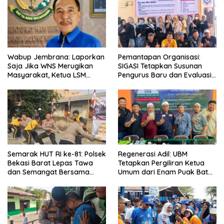
Wabup Jembrana: Laporkan
Pemantapan Organisasi:
Saja Jika WNS Merugikan
SIGASI Tetapkan Susunan
Masyarakat, Ketua LSM
Pengurus Baru dan Evaluasi
Formasi Meminta Bupati
Komitmen Anggota
Tindak Tegas Oknum
Anggota Kelompok Ahli
Pemkab
Semarak HUT RI ke-81: Polsek
Regenerasi Adil: UBM
Bekasi Barat Lepas Tawa
Tetapkan Pergiliran Ketua
dan Semangat Bersama
Umum dari Enam Puak Batak
Warga Kranji
Muslim