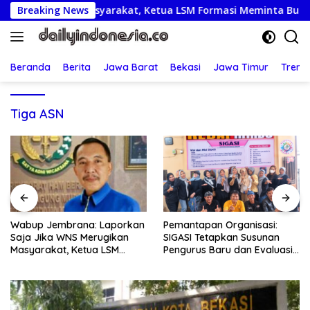
Langsung
erugikan Masyarakat, Ketua LSM Formasi Meminta Bupati Tin
Breaking News
ke
konten
Beranda
Berita
Jawa Barat
Bekasi
Jawa Timur
Treng
Tiga ASN
Pemantapan Organisasi:
Semarak HUT RI ke-81: Polsek
SIGASI Tetapkan Susunan
Bekasi Barat Lepas Tawa
Pengurus Baru dan Evaluasi
dan Semangat Bersama
Komitmen Anggota
Warga Kranji