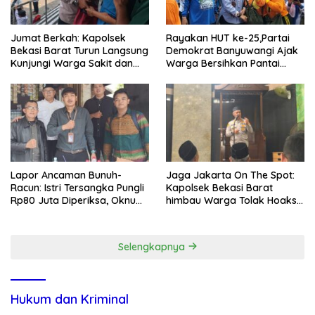
Jumat Berkah: Kapolsek
Rayakan HUT ke-25,Partai
Bekasi Barat Turun Langsung
Demokrat Banyuwangi Ajak
Kunjungi Warga Sakit dan
Warga Bersihkan Pantai
Lansia
Kedunen Desa Bomo
Lapor Ancaman Bunuh-
Jaga Jakarta On The Spot:
Racun: Istri Tersangka Pungli
Kapolsek Bekasi Barat
Rp80 Juta Diperiksa, Oknum
himbau Warga Tolak Hoaks
G Mengaku Utusan Kadis
& Cegah Tawuran Usai
Disdagperin
Sholat Jumat
Selengkapnya
Hukum dan Kriminal