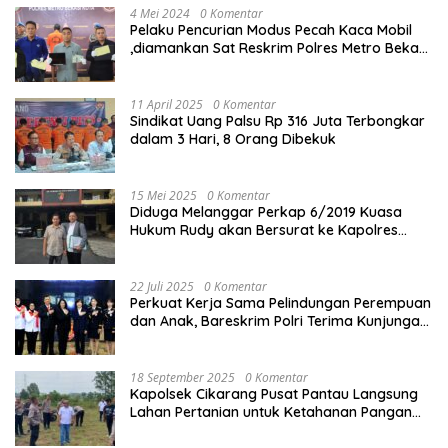
4 Mei 2024
0 Komentar
Pelaku Pencurian Modus Pecah Kaca Mobil
,diamankan Sat Reskrim Polres Metro Bekasi
Kota
11 April 2025
0 Komentar
Sindikat Uang Palsu Rp 316 Juta Terbongkar
dalam 3 Hari, 8 Orang Dibekuk
15 Mei 2025
0 Komentar
Diduga Melanggar Perkap 6/2019 Kuasa
Hukum Rudy akan Bersurat ke Kapolres
Bandung Kota .
22 Juli 2025
0 Komentar
Perkuat Kerja Sama Pelindungan Perempuan
dan Anak, Bareskrim Polri Terima Kunjungan
Delegasi Kepolisian nasional Korea Selatan
18 September 2025
0 Komentar
Kapolsek Cikarang Pusat Pantau Langsung
Lahan Pertanian untuk Ketahanan Pangan
Nasional