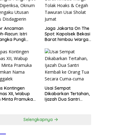
or Ancaman
Jaga Jakarta On The
h-Racun: Istri
Spot: Kapolsek Bekasi
angka Pungli
Barat himbau Warga
 Juta Diperiksa,
Tolak Hoaks & Cegah
um G Mengaku
Tawuran Usai Sholat
an Kadis
Jumat
agperin
s Kontingen
Usai Sempat
as XII, Wabup
Dikabarkan Tertahan,
 Minta Pramuka
Ijazah Dua Santri
umkan Nama
Kembali ke Orang Tua
ggalek
Secara Cuma-cuma
Selengkapnya