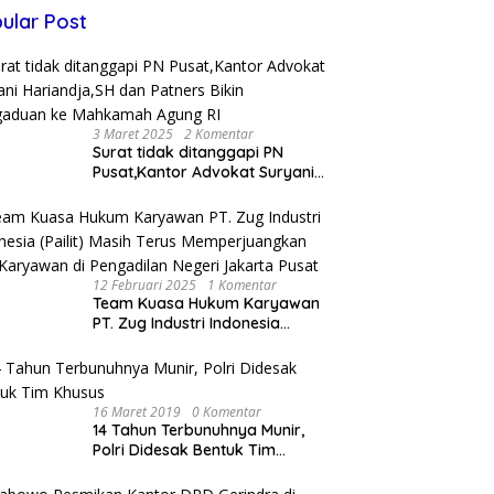
ular Post
3 Maret 2025
2 Komentar
Surat tidak ditanggapi PN
Pusat,Kantor Advokat Suryani
Hariandja,SH dan Patners Bikin
Pengaduan ke Mahkamah
Agung RI
12 Februari 2025
1 Komentar
Team Kuasa Hukum Karyawan
PT. Zug Industri Indonesia
(Pailit) Masih Terus
Memperjuangkan Hak
Karyawan di Pengadilan Negeri
Jakarta Pusat
16 Maret 2019
0 Komentar
14 Tahun Terbunuhnya Munir,
Polri Didesak Bentuk Tim
Khusus