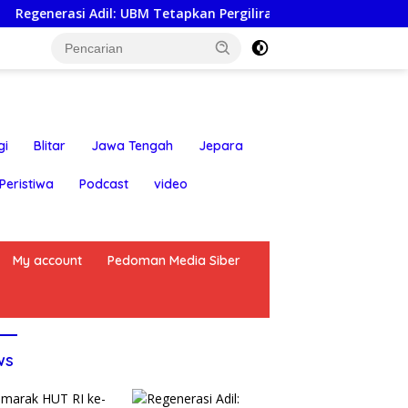
si Adil: UBM Tetapkan Pergiliran Ketua Umum dari Enam Puak 
gi
Blitar
Jawa Tengah
Jepara
Peristiwa
Podcast
video
My account
Pedoman Media Siber
ws