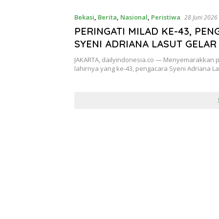
Bekasi
,
Berita
,
Nasional
,
Peristiwa
28 Juni 2026
PERINGATI MILAD KE-43, PE
SYENI ADRIANA LASUT GELAR
KEBAHAGIAAN BERSAMA ANAK
JAKARTA, dailyindonesia.co — Menyemarakkan p
TEBET
lahirnya yang ke-43, pengacara Syeni Adriana Las