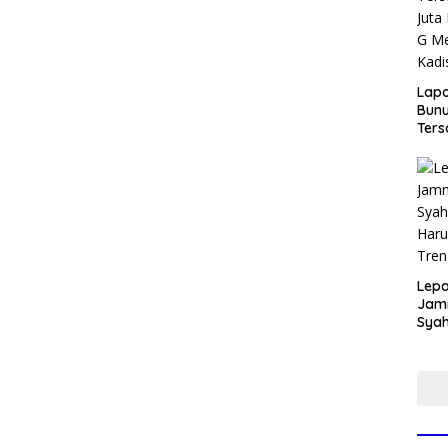
Lap
Bunu
Ters
Rp80
Okn
Utus
Disd
Lepa
Jamn
Syah
Har
Tren