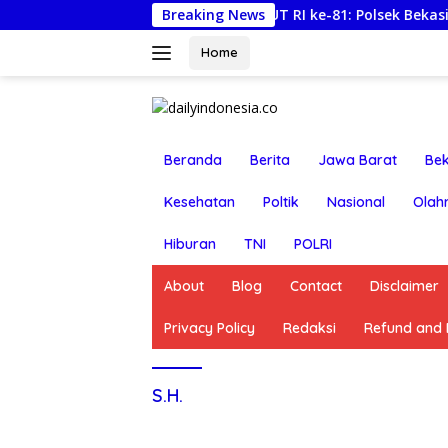
Langsung
Semarak HUT RI ke-81: Polsek Bekasi Barat Le
Breaking News
ke
konten
Home
Beranda
Berita
Jawa Barat
Bek
Kesehatan
Poltik
Nasional
Olah
Hiburan
TNI
POLRI
About
Blog
Contact
Disclaimer
Privacy Policy
Redaksi
Refund and R
S.H.