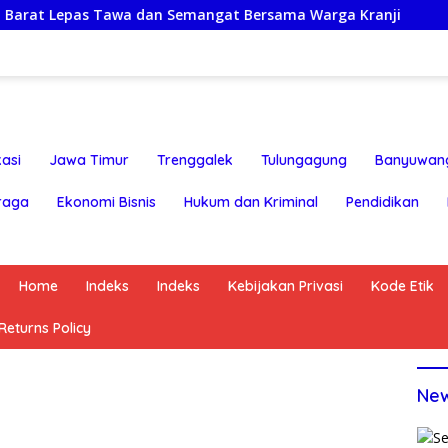
pas Tawa dan Semangat Bersama Warga Kranji
Regenera
asi
Jawa Timur
Trenggalek
Tulungagung
Banyuwan
raga
Ekonomi Bisnis
Hukum dan Kriminal
Pendidikan
Home
Indeks
Indeks
Kebijakan Privasi
Kode Etik
eturns Policy
Ne