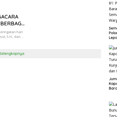
NGACARA
 BERBAGI
Sema
 YATIM DI
eringatan hari
Pols
ut, S.H., dari…
Lep
Sem
Warg
Selengkapnya
Juma
Kapo
Bara
Kunj
dan 