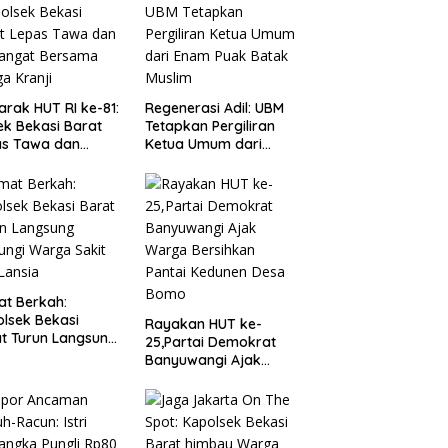
rak HUT RI ke-81:
Regenerasi Adil: UBM
ek Bekasi Barat
Tetapkan Pergiliran
as Tawa dan
Ketua Umum dari
angat Bersama
Enam Puak Batak
a Kranji
Muslim
t Berkah:
lsek Bekasi
Rayakan HUT ke-
t Turun Langsung
25,Partai Demokrat
ungi Warga Sakit
Banyuwangi Ajak
Lansia
Warga Bersihkan
Pantai Kedunen Desa
Bomo