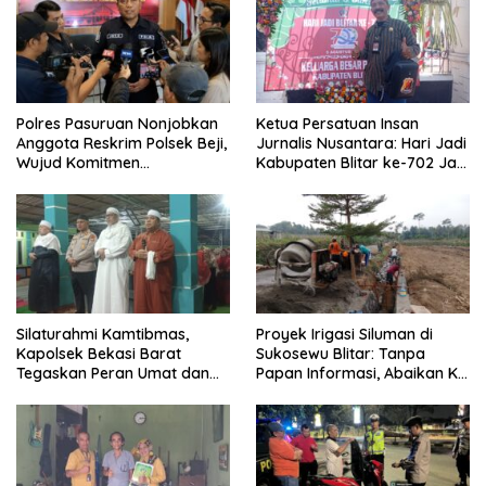
Polres Pasuruan Nonjobkan
Ketua Persatuan Insan
Anggota Reskrim Polsek Beji,
Jurnalis Nusantara: Hari Jadi
Wujud Komitmen
Kabupaten Blitar ke-702 Jadi
Transparansi Penanganan
Momentum Perkuat Sinergi
Dugaan Penganiayaan
Pembangunan
Silaturahmi Kamtibmas,
Proyek Irigasi Siluman di
Kapolsek Bekasi Barat
Sukosewu Blitar: Tanpa
Tegaskan Peran Umat dan
Papan Informasi, Abaikan K3,
Keluarga Kunci Jaga
dan Terkesan Lempar
Kondusivitas Wilayah
Tanggung Jawab