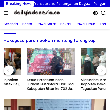
Langsung
jud Komitmen Transparansi Penanganan Dugaan Penganiayaan
Breaking News
ke
konten
Beranda
Berita
Jawa Barat
Bekasi
Jawa Timur
Treng
Rekayasa perampokan menteng terungkap
Ketua Persatuan Insan
Silaturahmi Kamtibmas,
Jurnalis Nusantara: Hari Jadi
Kapolsek Bekasi Barat
Kabupaten Blitar ke-702 Jadi
Tegaskan Peran Umat dan
Momentum Perkuat Sinergi
Keluarga Kunci Jaga
Pembangunan
Kondusivitas Wilayah