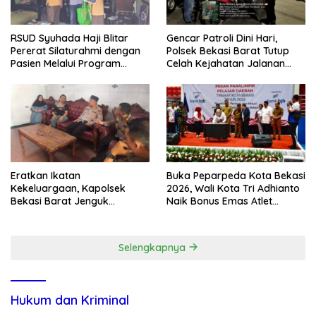
RSUD Syuhada Haji Blitar
Gencar Patroli Dini Hari,
Pererat Silaturahmi dengan
Polsek Bekasi Barat Tutup
Pasien Melalui Program
Celah Kejahatan Jalanan
Kunjungan Rumah
dan Ancaman Tawuran
Eratkan Ikatan
Buka Peparpeda Kota Bekasi
Kekeluargaan, Kapolsek
2026, Wali Kota Tri Adhianto
Bekasi Barat Jenguk
Naik Bonus Emas Atlet
Anggota yang Sedang Sakit
Paralimpik Jadi Rp60 Juta
Selengkapnya
Hukum dan Kriminal