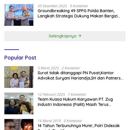
30 Desember 2025
0 Komentar
Groundbreaking 49 SPPG Polda Banten,
Langkah Strategis Dukung Makan Bergizi
Gratis
Selengkapnya
Popular Post
3 Maret 2025
2 Komentar
Surat tidak ditanggapi PN Pusat,Kantor
Advokat Suryani Hariandja,SH dan Patners
Bikin Pengaduan ke Mahkamah Agung RI
12 Februari 2025
1 Komentar
Team Kuasa Hukum Karyawan PT. Zug
Industri Indonesia (Pailit) Masih Terus
Memperjuangkan Hak Karyawan di
Pengadilan Negeri Jakarta Pusat
16 Maret 2019
0 Komentar
14 Tahun Terbunuhnya Munir, Polri Didesak