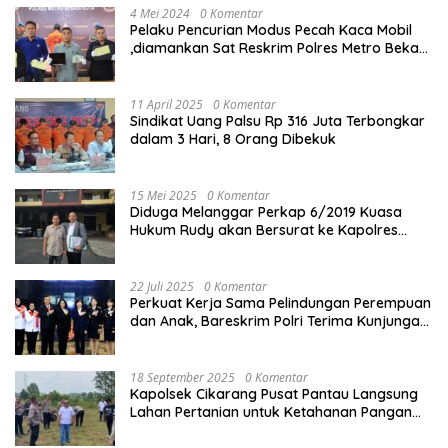
4 Mei 2024
0 Komentar
Pelaku Pencurian Modus Pecah Kaca Mobil
,diamankan Sat Reskrim Polres Metro Bekasi
Kota
11 April 2025
0 Komentar
Sindikat Uang Palsu Rp 316 Juta Terbongkar
dalam 3 Hari, 8 Orang Dibekuk
15 Mei 2025
0 Komentar
Diduga Melanggar Perkap 6/2019 Kuasa
Hukum Rudy akan Bersurat ke Kapolres
Bandung Kota .
22 Juli 2025
0 Komentar
Perkuat Kerja Sama Pelindungan Perempuan
dan Anak, Bareskrim Polri Terima Kunjungan
Delegasi Kepolisian nasional Korea Selatan
18 September 2025
0 Komentar
Kapolsek Cikarang Pusat Pantau Langsung
Lahan Pertanian untuk Ketahanan Pangan
Nasional