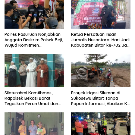
Polres Pasuruan Nonjobkan
Ketua Persatuan Insan
Anggota Reskrim Polsek Beji,
Jurnalis Nusantara: Hari Jadi
Wujud Komitmen
Kabupaten Blitar ke-702 Jadi
Transparansi Penanganan
Momentum Perkuat Sinergi
Dugaan Penganiayaan
Pembangunan
Silaturahmi Kamtibmas,
Proyek Irigasi Siluman di
Kapolsek Bekasi Barat
Sukosewu Blitar: Tanpa
Tegaskan Peran Umat dan
Papan Informasi, Abaikan K3,
Keluarga Kunci Jaga
dan Terkesan Lempar
Kondusivitas Wilayah
Tanggung Jawab