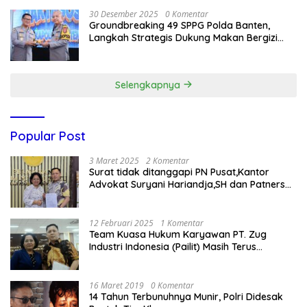
30 Desember 2025
0 Komentar
Groundbreaking 49 SPPG Polda Banten,
Langkah Strategis Dukung Makan Bergizi
Gratis
Selengkapnya
Popular Post
3 Maret 2025
2 Komentar
Surat tidak ditanggapi PN Pusat,Kantor
Advokat Suryani Hariandja,SH dan Patners
Bikin Pengaduan ke Mahkamah Agung RI
12 Februari 2025
1 Komentar
Team Kuasa Hukum Karyawan PT. Zug
Industri Indonesia (Pailit) Masih Terus
Memperjuangkan Hak Karyawan di
Pengadilan Negeri Jakarta Pusat
16 Maret 2019
0 Komentar
14 Tahun Terbunuhnya Munir, Polri Didesak