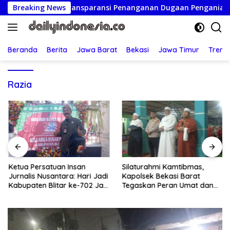
Langsung
d Komitmen Transparansi Penanganan Dugaan Penganiayaan
Breaking News
ke
konten
Beranda
Berita
Jawa Barat
Bekasi
Jawa Timur
Treng
Razia
Ketua Persatuan Insan
Silaturahmi Kamtibmas,
Jurnalis Nusantara: Hari Jadi
Kapolsek Bekasi Barat
Kabupaten Blitar ke-702 Jadi
Tegaskan Peran Umat dan
Momentum Perkuat Sinergi
Keluarga Kunci Jaga
Pembangunan
Kondusivitas Wilayah