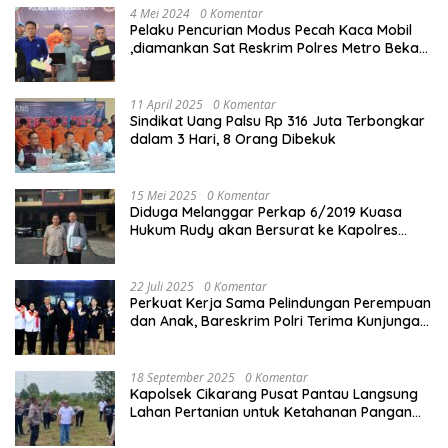
4 Mei 2024
0 Komentar
Pelaku Pencurian Modus Pecah Kaca Mobil
,diamankan Sat Reskrim Polres Metro Bekasi
Kota
11 April 2025
0 Komentar
Sindikat Uang Palsu Rp 316 Juta Terbongkar
dalam 3 Hari, 8 Orang Dibekuk
15 Mei 2025
0 Komentar
Diduga Melanggar Perkap 6/2019 Kuasa
Hukum Rudy akan Bersurat ke Kapolres
Bandung Kota .
22 Juli 2025
0 Komentar
Perkuat Kerja Sama Pelindungan Perempuan
dan Anak, Bareskrim Polri Terima Kunjungan
Delegasi Kepolisian nasional Korea Selatan
18 September 2025
0 Komentar
Kapolsek Cikarang Pusat Pantau Langsung
Lahan Pertanian untuk Ketahanan Pangan
Nasional