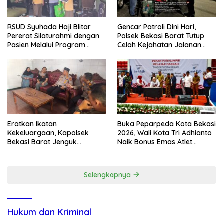
RSUD Syuhada Haji Blitar
Gencar Patroli Dini Hari,
Pererat Silaturahmi dengan
Polsek Bekasi Barat Tutup
Pasien Melalui Program
Celah Kejahatan Jalanan
Kunjungan Rumah
dan Ancaman Tawuran
Eratkan Ikatan
Buka Peparpeda Kota Bekasi
Kekeluargaan, Kapolsek
2026, Wali Kota Tri Adhianto
Bekasi Barat Jenguk
Naik Bonus Emas Atlet
Anggota yang Sedang Sakit
Paralimpik Jadi Rp60 Juta
Selengkapnya
Hukum dan Kriminal