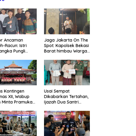
or Ancaman
Jaga Jakarta On The
h-Racun: Istri
Spot: Kapolsek Bekasi
m Polsek Kebon Jeruk
Polres Pasuruan Nonjobkan
K
angka Pungli
Barat himbau Warga
a Backing Mafia Tanah,
Anggota Reskrim Polsek Beji,
N
 Juta Diperiksa,
Tolak Hoaks & Cegah
Milik Warga Dirampas
Wujud Komitmen Transparansi
K
um G Mengaku
Tawuran Usai Sholat
t Paksaan
Penanganan Dugaan
M
an Kadis
Jumat
Penganiayaan
P
agperin
s Kontingen
Usai Sempat
as XII, Wabup
Dikabarkan Tertahan,
 Minta Pramuka
Ijazah Dua Santri
umkan Nama
Kembali ke Orang Tua
ggalek
Secara Cuma-cuma