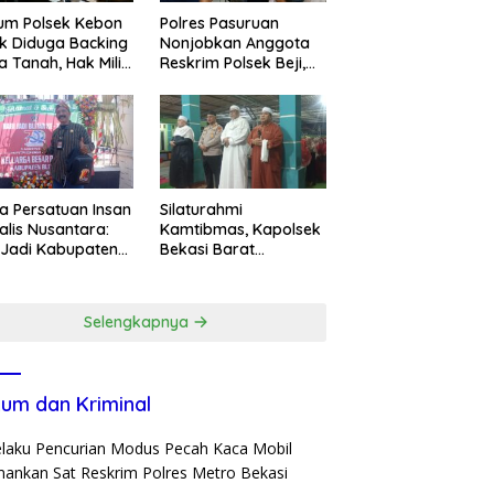
um Polsek Kebon
Polres Pasuruan
k Diduga Backing
Nonjobkan Anggota
a Tanah, Hak Milik
Reskrim Polsek Beji,
ga Dirampas
Wujud Komitmen
at Paksaan
Transparansi
Penanganan Dugaan
Penganiayaan
a Persatuan Insan
Silaturahmi
alis Nusantara:
Kamtibmas, Kapolsek
 Jadi Kabupaten
Bekasi Barat
ar ke-702 Jadi
Tegaskan Peran Umat
entum Perkuat
dan Keluarga Kunci
ergi Pembangunan
Jaga Kondusivitas
Selengkapnya
Wilayah
um dan Kriminal