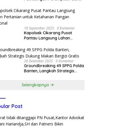
Anak, Bareskrim Polri Terima
Kunjungan Delegasi Kepolisian
nasional Korea Selatan
18 September 2025
0 Komentar
Kapolsek Cikarang Pusat
Pantau Langsung Lahan
Pertanian untuk Ketahanan
Pangan Nasional
30 Desember 2025
0 Komentar
Groundbreaking 49 SPPG Polda
Banten, Langkah Strategis
Dukung Makan Bergizi Gratis
Selengkapnya
ular Post