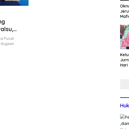
Okn
Jeru
Mafi
ng
War
Lew
alsu,
ncana
ta Pusat
n dugaan
Ketu
Jurn
Hari
Blit
Mom
Sin
Huk