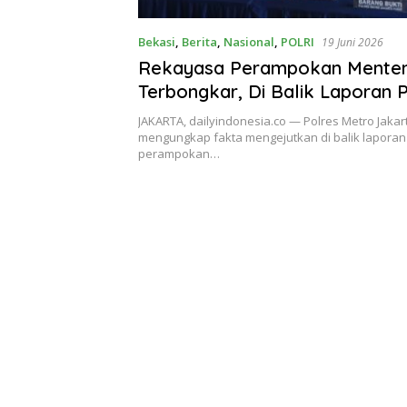
Bekasi
,
Berita
,
Nasional
,
POLRI
19 Juni 2026
Rekayasa Perampokan Mente
Terbongkar, Di Balik Laporan P
Terungkap Penganiayaan Bere
JAKARTA, dailyindonesia.co — Polres Metro Jakar
Sangat Kejam
mengungkap fakta mengejutkan di balik lapora
perampokan…