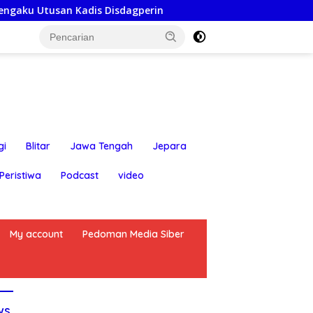
 Kadis Disdagperin
Jaga Jakarta On The Spot: Kapolse
gi
Blitar
Jawa Tengah
Jepara
Peristiwa
Podcast
video
My account
Pedoman Media Siber
ws