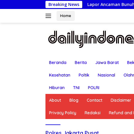
Langsung
Breaking News
Lapor Ancaman Bunuh-Racun: Istri T
ke
konten
Home
Beranda
Berita
Jawa Barat
Bek
Kesehatan
Poltik
Nasional
Olah
Hiburan
TNI
POLRI
About
Blog
Contact
Disclaimer
Privacy Policy
Redaksi
Refund and R
Polres Jakarta Pusat