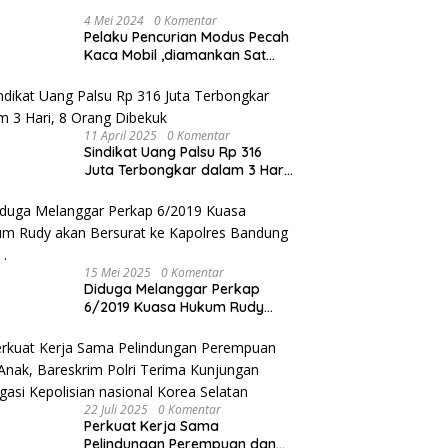
4 Mei 2024
0 Komentar
Pelaku Pencurian Modus Pecah
Kaca Mobil ,diamankan Sat
Reskrim Polres Metro Bekasi
Kota
11 April 2025
0 Komentar
Sindikat Uang Palsu Rp 316
Juta Terbongkar dalam 3 Hari,
8 Orang Dibekuk
15 Mei 2025
0 Komentar
Diduga Melanggar Perkap
6/2019 Kuasa Hukum Rudy
akan Bersurat ke Kapolres
Bandung Kota .
22 Juli 2025
0 Komentar
Perkuat Kerja Sama
Pelindungan Perempuan dan