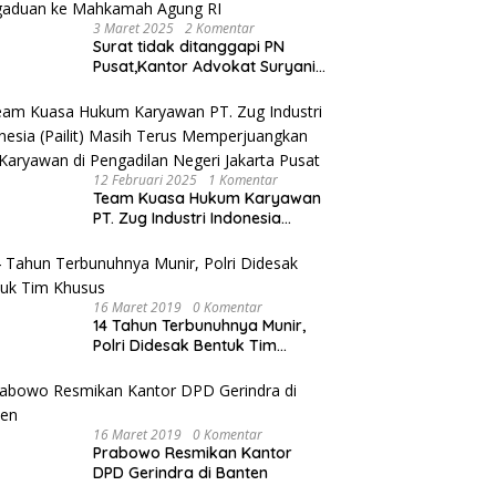
3 Maret 2025
2 Komentar
Surat tidak ditanggapi PN
Pusat,Kantor Advokat Suryani
Hariandja,SH dan Patners Bikin
Pengaduan ke Mahkamah
Agung RI
12 Februari 2025
1 Komentar
Team Kuasa Hukum Karyawan
PT. Zug Industri Indonesia
(Pailit) Masih Terus
Memperjuangkan Hak
Karyawan di Pengadilan Negeri
Jakarta Pusat
16 Maret 2019
0 Komentar
14 Tahun Terbunuhnya Munir,
Polri Didesak Bentuk Tim
Khusus
16 Maret 2019
0 Komentar
Prabowo Resmikan Kantor
DPD Gerindra di Banten