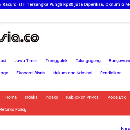
ersangka Pungli Rp80 Juta Diperiksa, Oknum G Mengaku Utusan
asi
Jawa Timur
Trenggalek
Tulungagung
Banyuwan
raga
Ekonomi Bisnis
Hukum dan Kriminal
Pendidikan
Home
Indeks
Indeks
Kebijakan Privasi
Kode Etik
eturns Policy
Ne