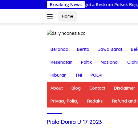
Langsung
 Pasuruan Nonjobkan Anggota Reskrim Polsek Beji, Wujud Ko
Breaking News
ke
konten
Home
Beranda
Berita
Jawa Barat
Bek
Kesehatan
Poltik
Nasional
Olah
Hiburan
TNI
POLRI
About
Blog
Contact
Disclaimer
Privacy Policy
Redaksi
Refund and R
Piala Dunia U-17 2023