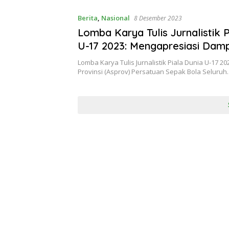
Berita
,
Nasional
8 Desember 2023
Lomba Karya Tulis Jurnalistik P
U-17 2023: Mengapresiasi Damp
Bagi Sepak Bola Indonesia
Lomba Karya Tulis Jurnalistik Piala Dunia U-17 20
Provinsi (Asprov) Persatuan Sepak Bola Seluru