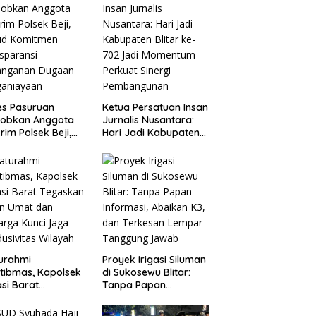
es Pasuruan
Ketua Persatuan Insan
jobkan Anggota
Jurnalis Nusantara:
rim Polsek Beji,
Hari Jadi Kabupaten
ud Komitmen
Blitar ke-702 Jadi
sparansi
Momentum Perkuat
anganan Dugaan
Sinergi Pembangunan
ganiayaan
turahmi
Proyek Irigasi Siluman
tibmas, Kapolsek
di Sukosewu Blitar:
si Barat
Tanpa Papan
askan Peran Umat
Informasi, Abaikan K3,
Keluarga Kunci
dan Terkesan Lempar