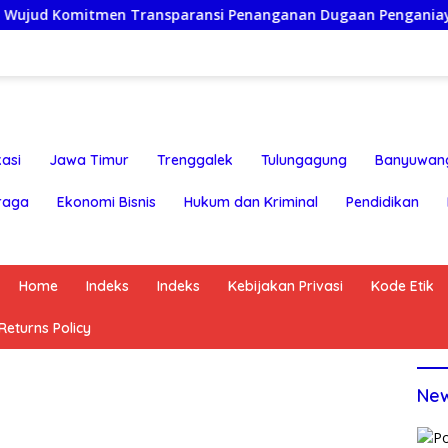
mitmen Transparansi Penanganan Dugaan Penganiayaan
asi
Jawa Timur
Trenggalek
Tulungagung
Banyuwan
raga
Ekonomi Bisnis
Hukum dan Kriminal
Pendidikan
Home
Indeks
Indeks
Kebijakan Privasi
Kode Etik
eturns Policy
Ne