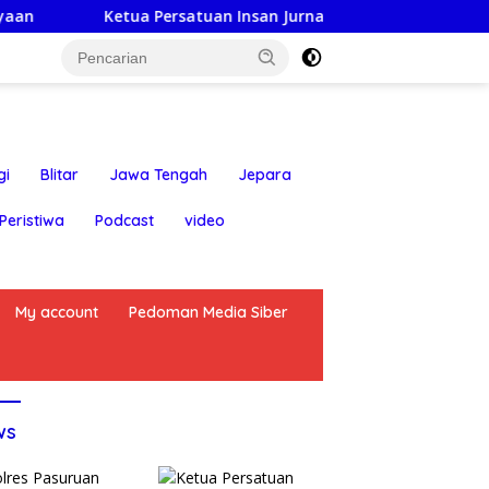
Ketua Persatuan Insan Jurnalis Nusantara: Hari Jadi Kabupate
gi
Blitar
Jawa Tengah
Jepara
Peristiwa
Podcast
video
My account
Pedoman Media Siber
ws