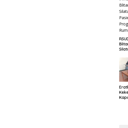
Jaga
Wila
RSUD
Blit
Sila
Pasi
Pro
Rum
Erat
Keke
Kapo
Bara
Ang
Saki