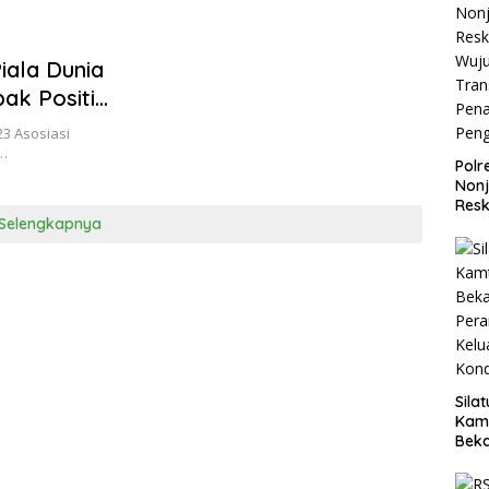
iala Dunia
ak Positif
23 Asosiasi
h…
Polr
Non
Resk
Selengkapnya
Wuj
Tran
Pen
Pen
Sila
Kam
Beka
Teg
dan 