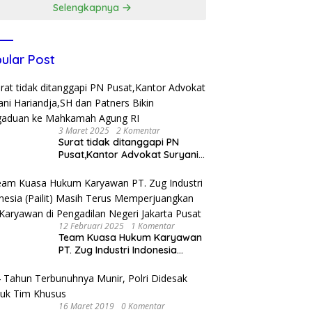
Selengkapnya
ular Post
3 Maret 2025
2 Komentar
Surat tidak ditanggapi PN
Pusat,Kantor Advokat Suryani
Hariandja,SH dan Patners Bikin
Pengaduan ke Mahkamah
Agung RI
12 Februari 2025
1 Komentar
Team Kuasa Hukum Karyawan
PT. Zug Industri Indonesia
(Pailit) Masih Terus
Memperjuangkan Hak
Karyawan di Pengadilan Negeri
Jakarta Pusat
16 Maret 2019
0 Komentar