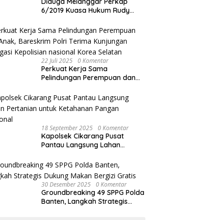
Diduga Melanggar Perkap
6/2019 Kuasa Hukum Rudy
akan Bersurat ke Kapolres
Bandung Kota .
22 Juli 2025
0 Komentar
Perkuat Kerja Sama
Pelindungan Perempuan dan
Anak, Bareskrim Polri Terima
Kunjungan Delegasi Kepolisian
nasional Korea Selatan
18 September 2025
0 Komentar
Kapolsek Cikarang Pusat
Pantau Langsung Lahan
Pertanian untuk Ketahanan
Pangan Nasional
30 Desember 2025
0 Komentar
Groundbreaking 49 SPPG Polda
Banten, Langkah Strategis
Dukung Makan Bergizi Gratis