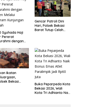
 Kondusivitas
Tanggung Jawab
yah
Gencar Patroli Dini
Hari, Polsek Bekasi
Barat Tutup Celah
 Syuhada Haji
Kejahatan Jalanan
ar Pererat
dan Ancaman
turahmi dengan
Tawuran
en Melalui
gram Kunjungan
ah
kan Ikatan
luargaan,
lsek Bekasi
Buka Peparpeda Kota
t Jenguk
Bekasi 2026, Wali
gota yang Sedang
Kota Tri Adhianto Naik
t
Bonus Emas Atlet
Paralimpik Jadi Rp60
Juta