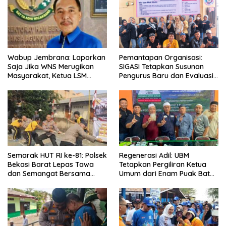
Wabup Jembrana: Laporkan
Pemantapan Organisasi:
Saja Jika WNS Merugikan
SIGASI Tetapkan Susunan
Masyarakat, Ketua LSM
Pengurus Baru dan Evaluasi
Formasi Meminta Bupati
Komitmen Anggota
Tindak Tegas Oknum
Anggota Kelompok Ahli
Pemkab
Semarak HUT RI ke-81: Polsek
Regenerasi Adil: UBM
Bekasi Barat Lepas Tawa
Tetapkan Pergiliran Ketua
dan Semangat Bersama
Umum dari Enam Puak Batak
Warga Kranji
Muslim