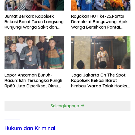
Jumat Berkah: Kapolsek
Rayakan HUT ke-25,Partai
Bekasi Barat Turun Langsung
Demokrat Banyuwangi Ajak
Kunjungi Warga Sakit dan
Warga Bersihkan Pantai
Lansia
Kedunen Desa Bomo
Lapor Ancaman Bunuh-
Jaga Jakarta On The Spot:
Racun: Istri Tersangka Pungli
Kapolsek Bekasi Barat
Rp80 Juta Diperiksa, Oknum
himbau Warga Tolak Hoaks
G Mengaku Utusan Kadis
& Cegah Tawuran Usai
Disdagperin
Sholat Jumat
Selengkapnya
Hukum dan Kriminal