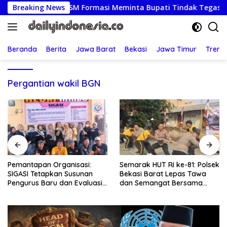
Langsung
kat, Ketua LSM Formasi Meminta Bupati Tindak Tegas Oknum 
Breaking News
ke
konten
Beranda
Berita
Jawa Barat
Bekasi
Jawa Timur
Treng
Pergantian wakil BGN
Pemantapan Organisasi:
Semarak HUT RI ke-81: Polsek
SIGASI Tetapkan Susunan
Bekasi Barat Lepas Tawa
Pengurus Baru dan Evaluasi
dan Semangat Bersama
Komitmen Anggota
Warga Kranji