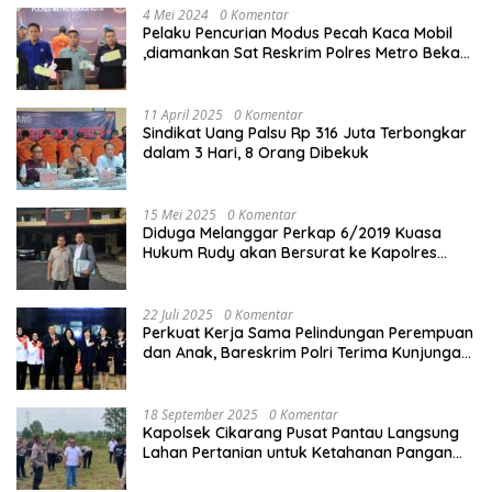
4 Mei 2024
0 Komentar
Pelaku Pencurian Modus Pecah Kaca Mobil
,diamankan Sat Reskrim Polres Metro Bekasi
Kota
11 April 2025
0 Komentar
Sindikat Uang Palsu Rp 316 Juta Terbongkar
dalam 3 Hari, 8 Orang Dibekuk
15 Mei 2025
0 Komentar
Diduga Melanggar Perkap 6/2019 Kuasa
Hukum Rudy akan Bersurat ke Kapolres
Bandung Kota .
22 Juli 2025
0 Komentar
Perkuat Kerja Sama Pelindungan Perempuan
dan Anak, Bareskrim Polri Terima Kunjungan
Delegasi Kepolisian nasional Korea Selatan
18 September 2025
0 Komentar
Kapolsek Cikarang Pusat Pantau Langsung
Lahan Pertanian untuk Ketahanan Pangan
Nasional