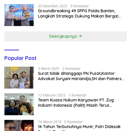
30 Desember 2025
0 Komentar
Groundbreaking 49 SPPG Polda Banten,
Langkah Strategis Dukung Makan Bergizi
Gratis
Selengkapnya
Popular Post
3 Maret 2025
2 Komentar
Surat tidak ditanggapi PN Pusat,Kantor
Advokat Suryani Hariandja,SH dan Patners
Bikin Pengaduan ke Mahkamah Agung RI
12 Februari 2025
1 Komentar
Team Kuasa Hukum Karyawan PT. Zug
Industri Indonesia (Pailit) Masih Terus
Memperjuangkan Hak Karyawan di
Pengadilan Negeri Jakarta Pusat
16 Maret 2019
0 Komentar
14 Tahun Terbunuhnya Munir, Polri Didesak