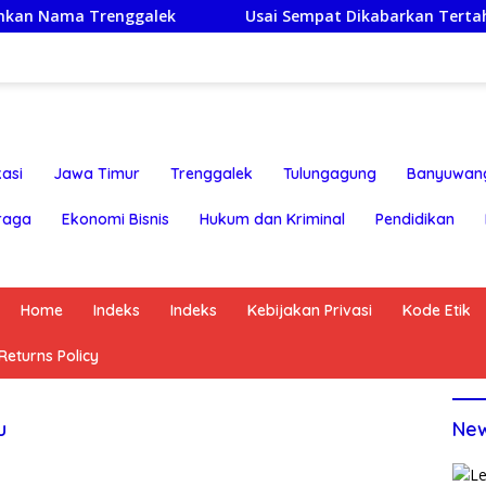
Trenggalek
Usai Sempat Dikabarkan Tertahan, Ijazah 
asi
Jawa Timur
Trenggalek
Tulungagung
Banyuwan
raga
Ekonomi Bisnis
Hukum dan Kriminal
Pendidikan
Home
Indeks
Indeks
Kebijakan Privasi
Kode Etik
eturns Policy
u
Ne