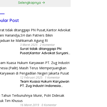
Selengkapnya
ular Post
3 Maret 2025
2 Komentar
Surat tidak ditanggapi PN
Pusat,Kantor Advokat Suryani
Hariandja,SH dan Patners Bikin
Pengaduan ke Mahkamah
Agung RI
12 Februari 2025
1 Komentar
Team Kuasa Hukum Karyawan
PT. Zug Industri Indonesia
(Pailit) Masih Terus
Memperjuangkan Hak
Karyawan di Pengadilan Negeri
Jakarta Pusat
16 Maret 2019
0 Komentar