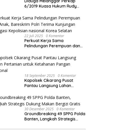
Diduga Melanggar Perkap
6/2019 Kuasa Hukum Rudy
akan Bersurat ke Kapolres
Bandung Kota .
22 Juli 2025
0 Komentar
Perkuat Kerja Sama
Pelindungan Perempuan dan
Anak, Bareskrim Polri Terima
Kunjungan Delegasi Kepolisian
nasional Korea Selatan
18 September 2025
0 Komentar
Kapolsek Cikarang Pusat
Pantau Langsung Lahan
Pertanian untuk Ketahanan
Pangan Nasional
30 Desember 2025
0 Komentar
Groundbreaking 49 SPPG Polda
Banten, Langkah Strategis
Dukung Makan Bergizi Gratis