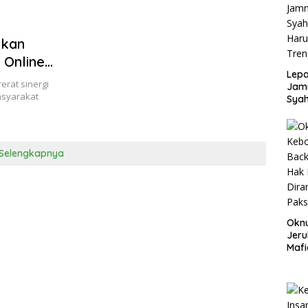
ikan
 Online
Lepa
Baru
rat sinergi
Jamn
asyarakat
Syah
Har
Tren
Selengkapnya
Okn
Jeru
Mafi
War
Lew