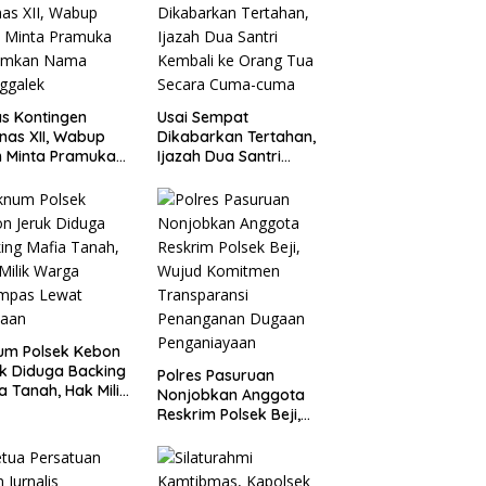
s Kontingen
Usai Sempat
as XII, Wabup
Dikabarkan Tertahan,
 Minta Pramuka
Ijazah Dua Santri
umkan Nama
Kembali ke Orang Tua
ggalek
Secara Cuma-cuma
um Polsek Kebon
k Diduga Backing
Polres Pasuruan
a Tanah, Hak Milik
Nonjobkan Anggota
ga Dirampas
Reskrim Polsek Beji,
at Paksaan
Wujud Komitmen
Transparansi
Penanganan Dugaan