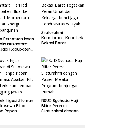
Penganiayaan
Silaturahmi
Kamtibmas, Kapolsek
a Persatuan Insan
Bekasi Barat
alis Nusantara:
Tegaskan Peran Umat
 Jadi Kabupaten
dan Keluarga Kunci
ar ke-702 Jadi
Jaga Kondusivitas
entum Perkuat
Wilayah
ergi Pembangunan
ek Irigasi Siluman
RSUD Syuhada Haji
ukosewu Blitar:
Blitar Pererat
pa Papan
Silaturahmi dengan
rmasi, Abaikan K3,
Pasien Melalui
 Terkesan Lempar
Program Kunjungan
ggung Jawab
Rumah