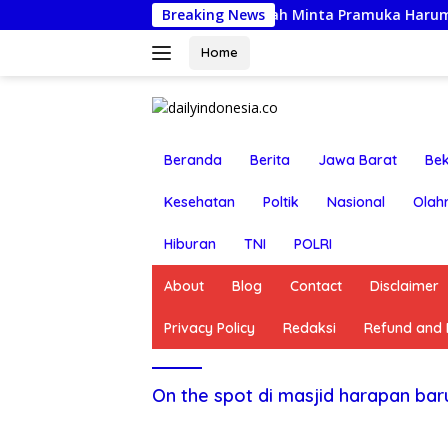
Langsung
ngen Jamnas XII, Wabup Syah Minta Pramuka Harumkan Nama 
Breaking News
ke
konten
Home
Beranda
Berita
Jawa Barat
Bek
Kesehatan
Poltik
Nasional
Olah
Hiburan
TNI
POLRI
About
Blog
Contact
Disclaimer
Privacy Policy
Redaksi
Refund and R
On the spot di masjid harapan bar