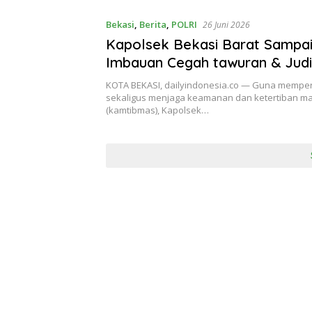
Bekasi
,
Berita
,
POLRI
26 Juni 2026
Kapolsek Bekasi Barat Sampa
Imbauan Cegah tawuran & Judi
Usai Sholat Jumat di Harapan 
KOTA BEKASI, dailyindonesia.co — Guna mempere
sekaligus menjaga keamanan dan ketertiban m
(kamtibmas), Kapolsek…