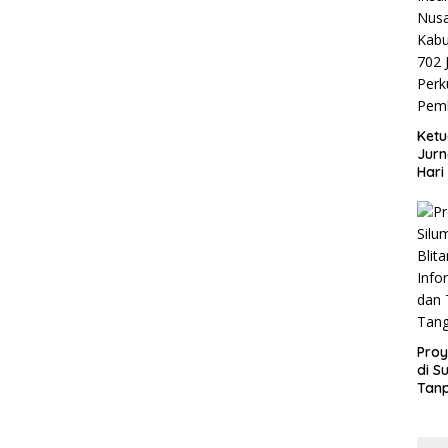
Ketu
Jurn
Hari
Blit
Mom
Sin
Proy
di S
Tan
Info
dan
Tan