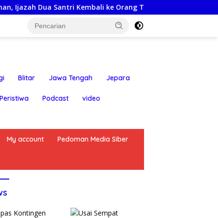
Dua Santri Kembali ke Orang Tua Secara Cuma-cuma
Ok
gi
Blitar
Jawa Tengah
Jepara
Peristiwa
Podcast
video
My account
Pedoman Media Siber
ws