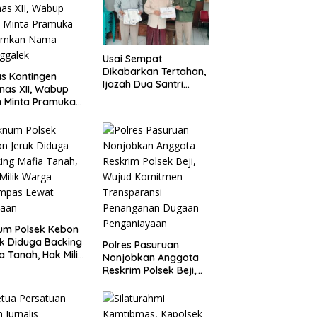
Usai Sempat
Dikabarkan Tertahan,
s Kontingen
Ijazah Dua Santri
as XII, Wabup
Kembali ke Orang Tua
 Minta Pramuka
Secara Cuma-cuma
umkan Nama
ggalek
um Polsek Kebon
k Diduga Backing
Polres Pasuruan
a Tanah, Hak Milik
Nonjobkan Anggota
ga Dirampas
Reskrim Polsek Beji,
at Paksaan
Wujud Komitmen
Transparansi
Penanganan Dugaan