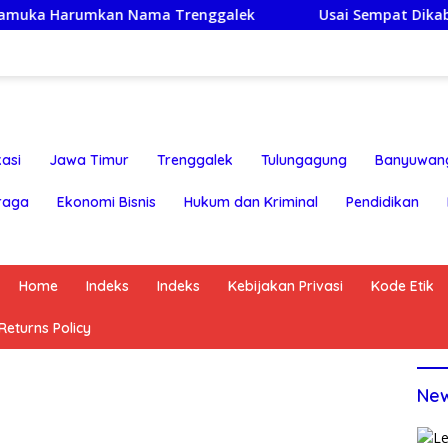
umkan Nama Trenggalek
Usai Sempat Dikabarkan Tertah
asi
Jawa Timur
Trenggalek
Tulungagung
Banyuwan
raga
Ekonomi Bisnis
Hukum dan Kriminal
Pendidikan
Home
Indeks
Indeks
Kebijakan Privasi
Kode Etik
eturns Policy
Ne