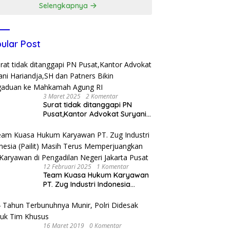
Selengkapnya
ular Post
3 Maret 2025
2 Komentar
Surat tidak ditanggapi PN
Pusat,Kantor Advokat Suryani
Hariandja,SH dan Patners Bikin
Pengaduan ke Mahkamah
Agung RI
12 Februari 2025
1 Komentar
Team Kuasa Hukum Karyawan
PT. Zug Industri Indonesia
(Pailit) Masih Terus
Memperjuangkan Hak
Karyawan di Pengadilan Negeri
Jakarta Pusat
16 Maret 2019
0 Komentar