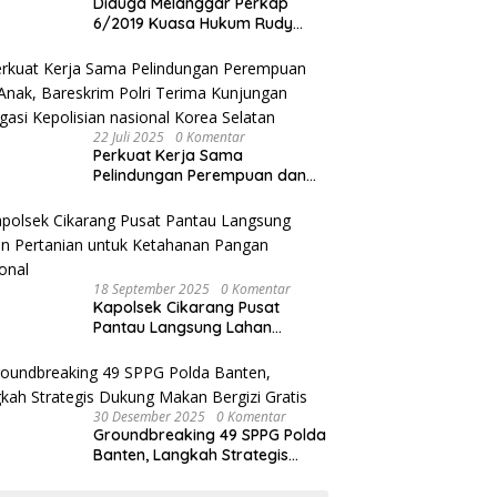
Diduga Melanggar Perkap
6/2019 Kuasa Hukum Rudy
akan Bersurat ke Kapolres
Bandung Kota .
22 Juli 2025
0 Komentar
Perkuat Kerja Sama
Pelindungan Perempuan dan
Anak, Bareskrim Polri Terima
Kunjungan Delegasi Kepolisian
nasional Korea Selatan
18 September 2025
0 Komentar
Kapolsek Cikarang Pusat
Pantau Langsung Lahan
Pertanian untuk Ketahanan
Pangan Nasional
30 Desember 2025
0 Komentar
Groundbreaking 49 SPPG Polda
Banten, Langkah Strategis
Dukung Makan Bergizi Gratis