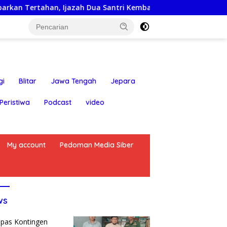
an, Ijazah Dua Santri Kembali ke Orang Tua Secara Cuma-cum
gi
Blitar
Jawa Tengah
Jepara
Peristiwa
Podcast
video
My account
Pedoman Media Siber
ws