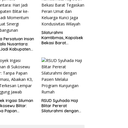
Penganiayaan
Silaturahmi
Kamtibmas, Kapolsek
a Persatuan Insan
Bekasi Barat
alis Nusantara:
Tegaskan Peran Umat
 Jadi Kabupaten
dan Keluarga Kunci
ar ke-702 Jadi
Jaga Kondusivitas
entum Perkuat
Wilayah
ergi Pembangunan
ek Irigasi Siluman
RSUD Syuhada Haji
ukosewu Blitar:
Blitar Pererat
pa Papan
Silaturahmi dengan
rmasi, Abaikan K3,
Pasien Melalui
 Terkesan Lempar
Program Kunjungan
ggung Jawab
Rumah