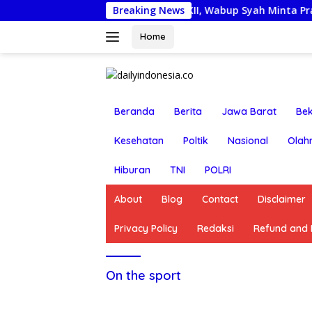
Langsung
Lepas Kontingen Jamnas XII, Wabup Syah Minta Pramuka Har
Breaking News
ke
konten
Home
Beranda
Berita
Jawa Barat
Bek
Kesehatan
Poltik
Nasional
Olah
Hiburan
TNI
POLRI
About
Blog
Contact
Disclaimer
Privacy Policy
Redaksi
Refund and R
On the sport