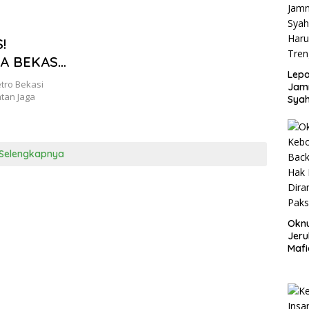
!
A BEKASI
Lepa
UKTI,
tro Bekasi
Jamn
AMANAN
tan Jaga
Syah
Har
Tren
Selengkapnya
Okn
Jeru
Mafi
War
Lew