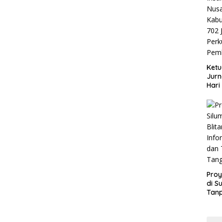
Ketu
Jurn
Hari
Blit
Mom
Sin
Proy
di S
Tan
Info
dan
Tan