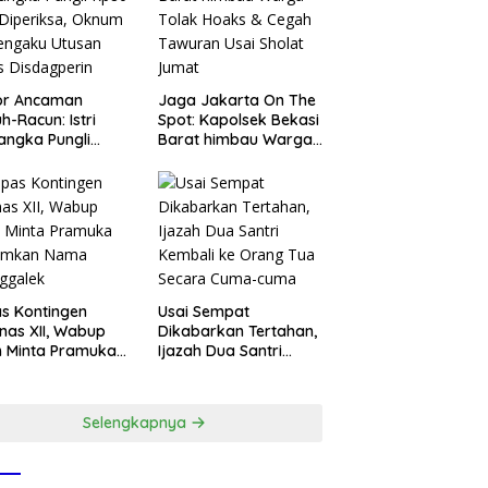
or Ancaman
Jaga Jakarta On The
h-Racun: Istri
Spot: Kapolsek Bekasi
angka Pungli
Barat himbau Warga
 Juta Diperiksa,
Tolak Hoaks & Cegah
um G Mengaku
Tawuran Usai Sholat
an Kadis
Jumat
agperin
s Kontingen
Usai Sempat
as XII, Wabup
Dikabarkan Tertahan,
 Minta Pramuka
Ijazah Dua Santri
umkan Nama
Kembali ke Orang Tua
ggalek
Secara Cuma-cuma
Selengkapnya