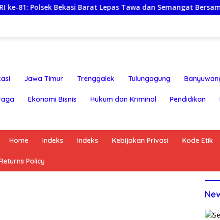
lsek Bekasi Barat Lepas Tawa dan Semangat Bersama Warga Kra
asi
Jawa Timur
Trenggalek
Tulungagung
Banyuwan
raga
Ekonomi Bisnis
Hukum dan Kriminal
Pendidikan
Home
Indeks
Indeks
Kebijakan Privasi
Kode Etik
eturns Policy
Ne