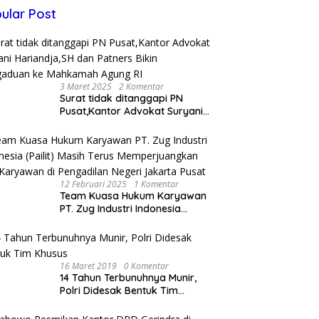
ular Post
3 Maret 2025
2 Komentar
Surat tidak ditanggapi PN
Pusat,Kantor Advokat Suryani
Hariandja,SH dan Patners Bikin
Pengaduan ke Mahkamah
Agung RI
12 Februari 2025
1 Komentar
Team Kuasa Hukum Karyawan
PT. Zug Industri Indonesia
(Pailit) Masih Terus
Memperjuangkan Hak
Karyawan di Pengadilan Negeri
Jakarta Pusat
16 Maret 2019
0 Komentar
14 Tahun Terbunuhnya Munir,
Polri Didesak Bentuk Tim
Khusus