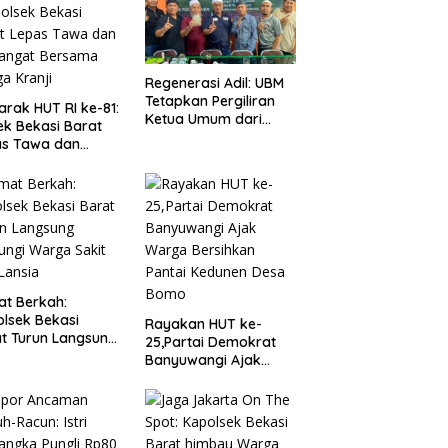
Regenerasi Adil: UBM
Tetapkan Pergiliran
rak HUT RI ke-81:
Ketua Umum dari
ek Bekasi Barat
Enam Puak Batak
as Tawa dan
Muslim
angat Bersama
a Kranji
t Berkah:
lsek Bekasi
Rayakan HUT ke-
t Turun Langsung
25,Partai Demokrat
ungi Warga Sakit
Banyuwangi Ajak
Lansia
Warga Bersihkan
Pantai Kedunen Desa
Bomo