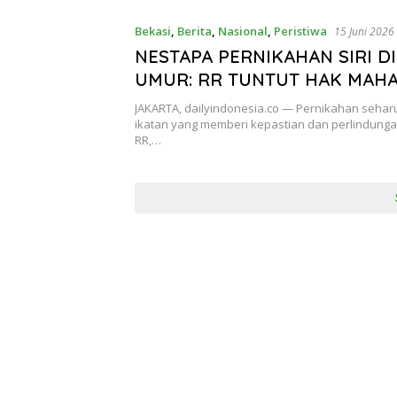
Bekasi
,
Berita
,
Nasional
,
Peristiwa
15 Juni 2026
NESTAPA PERNIKAHAN SIRI D
UMUR: RR TUNTUT HAK MAHA
MASA DEPAN ANAK
JAKARTA, dailyindonesia.co — Pernikahan seha
ikatan yang memberi kepastian dan perlindung
RR,…