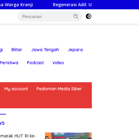
nji
Regenerasi Adil: UBM Tetapkan Pergiliran Ketua U
gi
Blitar
Jawa Tengah
Jepara
Peristiwa
Podcast
video
My account
Pedoman Media Siber
ws