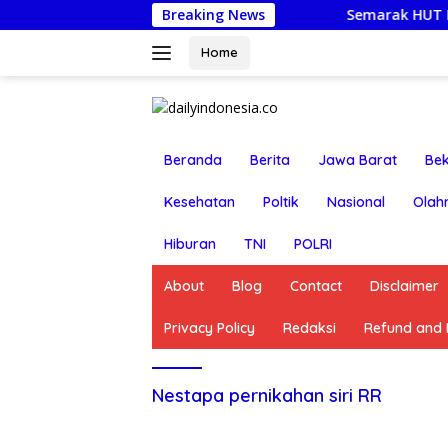
Langsung
Breaking News
Semarak HUT RI ke-81: Po
ke
konten
Home
Beranda
Berita
Jawa Barat
Bek
Kesehatan
Poltik
Nasional
Olah
Hiburan
TNI
POLRI
About
Blog
Contact
Disclaimer
Privacy Policy
Redaksi
Refund and R
Nestapa pernikahan siri RR