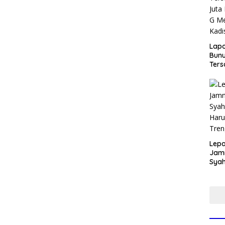
Lap
Bunu
Ters
Rp80
Okn
Utus
Disd
Lepa
Jamn
Syah
Har
Tren