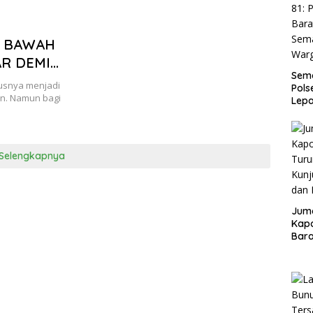
I BAWAH
R DEMI
Sema
rusnya menjadi
Pols
an. Namun bagi
Lep
Sem
Warg
Selengkapnya
Juma
Kapo
Bara
Kunj
dan 