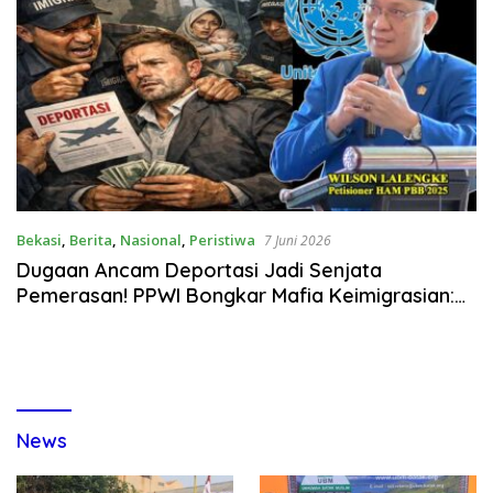
Bekasi
,
Berita
,
Nasional
,
Peristiwa
7 Juni 2026
Dugaan Ancam Deportasi Jadi Senjata
Pemerasan! PPWI Bongkar Mafia Keimigrasian:
Oknum Patnal Hingga Biro Jasa Terlibat Sistemik
News