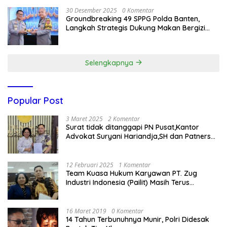
30 Desember 2025
0 Komentar
Groundbreaking 49 SPPG Polda Banten,
Langkah Strategis Dukung Makan Bergizi
Gratis
Selengkapnya
Popular Post
3 Maret 2025
2 Komentar
Surat tidak ditanggapi PN Pusat,Kantor
Advokat Suryani Hariandja,SH dan Patners
Bikin Pengaduan ke Mahkamah Agung RI
12 Februari 2025
1 Komentar
Team Kuasa Hukum Karyawan PT. Zug
Industri Indonesia (Pailit) Masih Terus
Memperjuangkan Hak Karyawan di
Pengadilan Negeri Jakarta Pusat
16 Maret 2019
0 Komentar
14 Tahun Terbunuhnya Munir, Polri Didesak