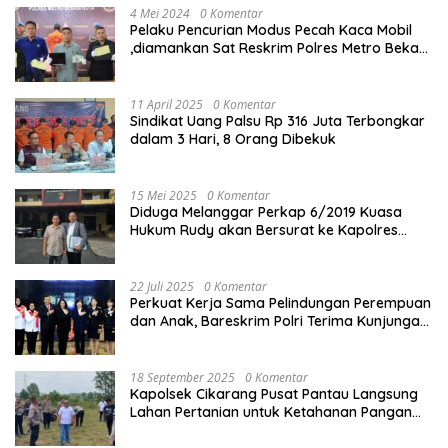
4 Mei 2024
0 Komentar
Pelaku Pencurian Modus Pecah Kaca Mobil
,diamankan Sat Reskrim Polres Metro Bekasi
Kota
11 April 2025
0 Komentar
Sindikat Uang Palsu Rp 316 Juta Terbongkar
dalam 3 Hari, 8 Orang Dibekuk
15 Mei 2025
0 Komentar
Diduga Melanggar Perkap 6/2019 Kuasa
Hukum Rudy akan Bersurat ke Kapolres
Bandung Kota .
22 Juli 2025
0 Komentar
Perkuat Kerja Sama Pelindungan Perempuan
dan Anak, Bareskrim Polri Terima Kunjungan
Delegasi Kepolisian nasional Korea Selatan
18 September 2025
0 Komentar
Kapolsek Cikarang Pusat Pantau Langsung
Lahan Pertanian untuk Ketahanan Pangan
Nasional