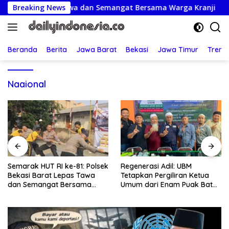
Langsung
arat Lepas Tawa dan Semangat Bersama Warga Kranji
Breaking News
R
ke
konten
Beranda
Berita
Jawa Barat
Bekasi
Jawa Timur
Treng
Naaional
ek
Regenerasi Adil: UBM
Jumat Berkah: Kapolsek
Tetapkan Pergiliran Ketua
Bekasi Barat Turun Langsun
Umum dari Enam Puak Batak
Kunjungi Warga Sakit dan
Muslim
Lansia