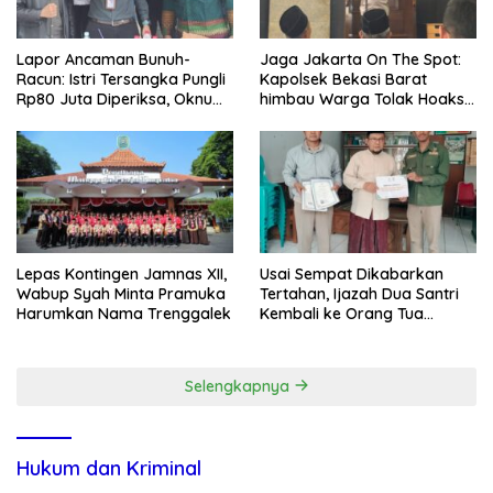
Lapor Ancaman Bunuh-
Jaga Jakarta On The Spot:
Racun: Istri Tersangka Pungli
Kapolsek Bekasi Barat
Rp80 Juta Diperiksa, Oknum
himbau Warga Tolak Hoaks
G Mengaku Utusan Kadis
& Cegah Tawuran Usai
Disdagperin
Sholat Jumat
Lepas Kontingen Jamnas XII,
Usai Sempat Dikabarkan
Wabup Syah Minta Pramuka
Tertahan, Ijazah Dua Santri
Harumkan Nama Trenggalek
Kembali ke Orang Tua
Secara Cuma-cuma
Selengkapnya
Hukum dan Kriminal