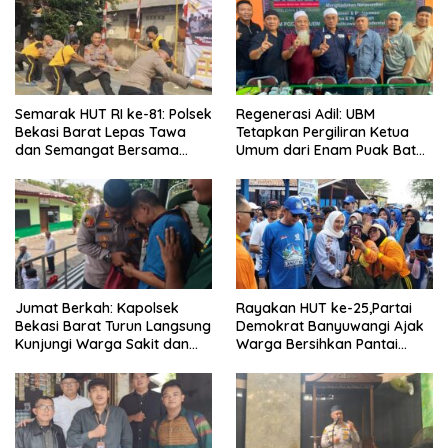
Semarak HUT RI ke-81: Polsek
Regenerasi Adil: UBM
Bekasi Barat Lepas Tawa
Tetapkan Pergiliran Ketua
dan Semangat Bersama
Umum dari Enam Puak Batak
Warga Kranji
Muslim
Jumat Berkah: Kapolsek
Rayakan HUT ke-25,Partai
Bekasi Barat Turun Langsung
Demokrat Banyuwangi Ajak
Kunjungi Warga Sakit dan
Warga Bersihkan Pantai
Lansia
Kedunen Desa Bomo