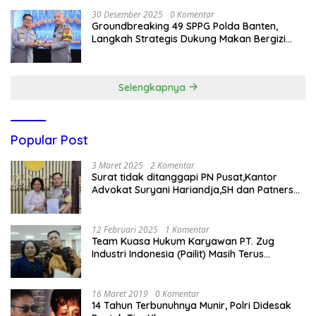
30 Desember 2025
0 Komentar
Groundbreaking 49 SPPG Polda Banten,
Langkah Strategis Dukung Makan Bergizi
Gratis
Selengkapnya
Popular Post
3 Maret 2025
2 Komentar
Surat tidak ditanggapi PN Pusat,Kantor
Advokat Suryani Hariandja,SH dan Patners
Bikin Pengaduan ke Mahkamah Agung RI
12 Februari 2025
1 Komentar
Team Kuasa Hukum Karyawan PT. Zug
Industri Indonesia (Pailit) Masih Terus
Memperjuangkan Hak Karyawan di
Pengadilan Negeri Jakarta Pusat
16 Maret 2019
0 Komentar
14 Tahun Terbunuhnya Munir, Polri Didesak