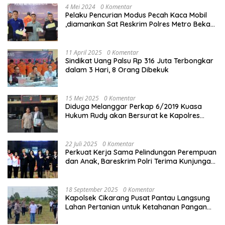
4 Mei 2024
0 Komentar
Pelaku Pencurian Modus Pecah Kaca Mobil
,diamankan Sat Reskrim Polres Metro Bekasi
Kota
11 April 2025
0 Komentar
Sindikat Uang Palsu Rp 316 Juta Terbongkar
dalam 3 Hari, 8 Orang Dibekuk
15 Mei 2025
0 Komentar
Diduga Melanggar Perkap 6/2019 Kuasa
Hukum Rudy akan Bersurat ke Kapolres
Bandung Kota .
22 Juli 2025
0 Komentar
Perkuat Kerja Sama Pelindungan Perempuan
dan Anak, Bareskrim Polri Terima Kunjungan
Delegasi Kepolisian nasional Korea Selatan
18 September 2025
0 Komentar
Kapolsek Cikarang Pusat Pantau Langsung
Lahan Pertanian untuk Ketahanan Pangan
Nasional