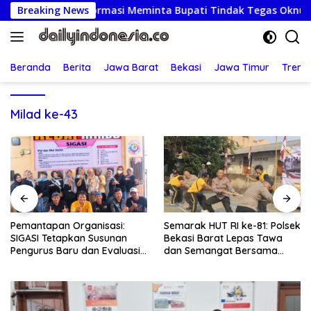
Langsung
Ketua LSM Formasi Meminta Bupati Tindak Tegas Oknum Anggo
Breaking News
ke
konten
Beranda
Berita
Jawa Barat
Bekasi
Jawa Timur
Treng
Milad ke-43
Pemantapan Organisasi:
Semarak HUT RI ke-81: Polsek
SIGASI Tetapkan Susunan
Bekasi Barat Lepas Tawa
Pengurus Baru dan Evaluasi
dan Semangat Bersama
Komitmen Anggota
Warga Kranji