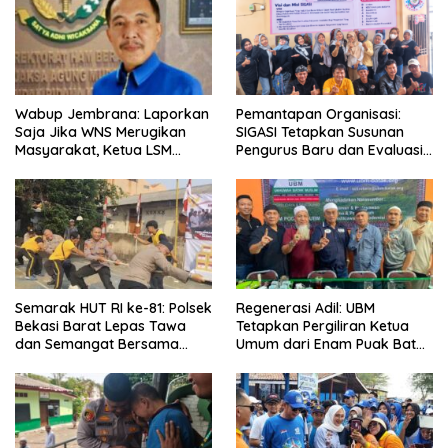
Wabup Jembrana: Laporkan
Pemantapan Organisasi:
Saja Jika WNS Merugikan
SIGASI Tetapkan Susunan
Masyarakat, Ketua LSM
Pengurus Baru dan Evaluasi
Formasi Meminta Bupati
Komitmen Anggota
Tindak Tegas Oknum
Anggota Kelompok Ahli
Pemkab
Semarak HUT RI ke-81: Polsek
Regenerasi Adil: UBM
Bekasi Barat Lepas Tawa
Tetapkan Pergiliran Ketua
dan Semangat Bersama
Umum dari Enam Puak Batak
Warga Kranji
Muslim