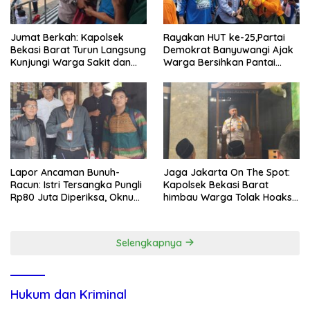
Jumat Berkah: Kapolsek
Rayakan HUT ke-25,Partai
Bekasi Barat Turun Langsung
Demokrat Banyuwangi Ajak
Kunjungi Warga Sakit dan
Warga Bersihkan Pantai
Lansia
Kedunen Desa Bomo
Lapor Ancaman Bunuh-
Jaga Jakarta On The Spot:
Racun: Istri Tersangka Pungli
Kapolsek Bekasi Barat
Rp80 Juta Diperiksa, Oknum
himbau Warga Tolak Hoaks
G Mengaku Utusan Kadis
& Cegah Tawuran Usai
Disdagperin
Sholat Jumat
Selengkapnya
Hukum dan Kriminal