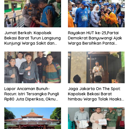
Jumat Berkah: Kapolsek
Rayakan HUT ke-25,Partai
Bekasi Barat Turun Langsung
Demokrat Banyuwangi Ajak
Kunjungi Warga Sakit dan
Warga Bersihkan Pantai
Lansia
Kedunen Desa Bomo
Lapor Ancaman Bunuh-
Jaga Jakarta On The Spot:
Racun: Istri Tersangka Pungli
Kapolsek Bekasi Barat
Rp80 Juta Diperiksa, Oknum
himbau Warga Tolak Hoaks
G Mengaku Utusan Kadis
& Cegah Tawuran Usai
Disdagperin
Sholat Jumat