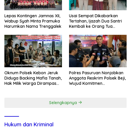
Lepas Kontingen Jamnas XII,
Usai Sempat Dikabarkan
Wabup Syah Minta Pramuka
Tertahan, Ijazah Dua Santri
Harumkan Nama Trenggalek
Kembali ke Orang Tua
Secara Cuma-cuma
Oknum Polsek Kebon Jeruk
Polres Pasuruan Nonjobkan
Diduga Backing Mafia Tanah,
Anggota Reskrim Polsek Beji,
Hak Milik Warga Dirampas
Wujud Komitmen
Lewat Paksaan
Transparansi Penanganan
Dugaan Penganiayaan
Selengkapnya
Hukum dan Kriminal