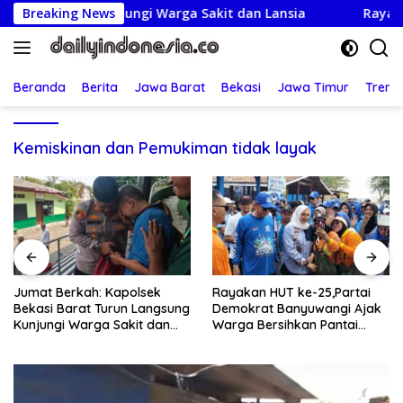
Langsung
angsung Kunjungi Warga Sakit dan Lansia
Breaking News
Rayakan HUT 
ke
konten
Beranda
Berita
Jawa Barat
Bekasi
Jawa Timur
Treng
Kemiskinan dan Pemukiman tidak layak
Rayakan HUT ke-25,Partai
Lapor Ancaman Bunuh-
ng
Demokrat Banyuwangi Ajak
Racun: Istri Tersangka Pungl
Warga Bersihkan Pantai
Rp80 Juta Diperiksa, Oknu
Kedunen Desa Bomo
G Mengaku Utusan Kadis
Disdagperin