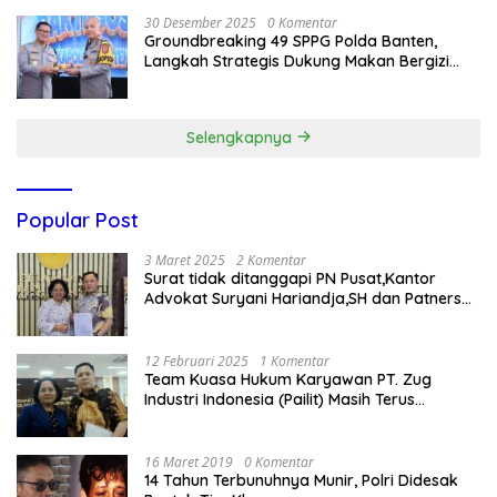
30 Desember 2025
0 Komentar
Groundbreaking 49 SPPG Polda Banten,
Langkah Strategis Dukung Makan Bergizi
Gratis
Selengkapnya
Popular Post
3 Maret 2025
2 Komentar
Surat tidak ditanggapi PN Pusat,Kantor
Advokat Suryani Hariandja,SH dan Patners
Bikin Pengaduan ke Mahkamah Agung RI
12 Februari 2025
1 Komentar
Team Kuasa Hukum Karyawan PT. Zug
Industri Indonesia (Pailit) Masih Terus
Memperjuangkan Hak Karyawan di
Pengadilan Negeri Jakarta Pusat
16 Maret 2019
0 Komentar
14 Tahun Terbunuhnya Munir, Polri Didesak