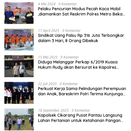
4 Mei 2024
0 Komentar
Pelaku Pencurian Modus Pecah Kaca Mobil
,diamankan Sat Reskrim Polres Metro Bekasi
Kota
11 April 2025
0 Komentar
Sindikat Uang Palsu Rp 316 Juta Terbongkar
dalam 3 Hari, 8 Orang Dibekuk
15 Mei 2025
0 Komentar
Diduga Melanggar Perkap 6/2019 Kuasa
Hukum Rudy akan Bersurat ke Kapolres
Bandung Kota .
22 Juli 2025
0 Komentar
Perkuat Kerja Sama Pelindungan Perempuan
dan Anak, Bareskrim Polri Terima Kunjungan
Delegasi Kepolisian nasional Korea Selatan
18 September 2025
0 Komentar
Kapolsek Cikarang Pusat Pantau Langsung
Lahan Pertanian untuk Ketahanan Pangan
Nasional