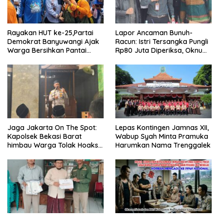
Rayakan HUT ke-25,Partai
Lapor Ancaman Bunuh-
Demokrat Banyuwangi Ajak
Racun: Istri Tersangka Pungli
Warga Bersihkan Pantai
Rp80 Juta Diperiksa, Oknum
Kedunen Desa Bomo
G Mengaku Utusan Kadis
Disdagperin
Jaga Jakarta On The Spot:
Lepas Kontingen Jamnas XII,
Kapolsek Bekasi Barat
Wabup Syah Minta Pramuka
himbau Warga Tolak Hoaks
Harumkan Nama Trenggalek
& Cegah Tawuran Usai
Sholat Jumat