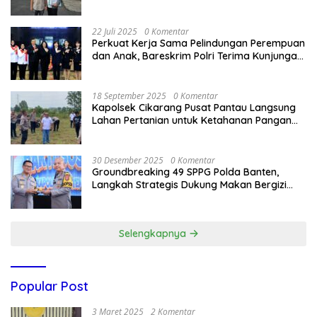
Bandung Kota .
22 Juli 2025
0 Komentar
Perkuat Kerja Sama Pelindungan Perempuan
dan Anak, Bareskrim Polri Terima Kunjungan
Delegasi Kepolisian nasional Korea Selatan
18 September 2025
0 Komentar
Kapolsek Cikarang Pusat Pantau Langsung
Lahan Pertanian untuk Ketahanan Pangan
Nasional
30 Desember 2025
0 Komentar
Groundbreaking 49 SPPG Polda Banten,
Langkah Strategis Dukung Makan Bergizi
Gratis
Selengkapnya
Popular Post
3 Maret 2025
2 Komentar