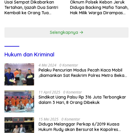
Usai Sempat Dikabarkan
Oknum Polsek Kebon Jeruk
Tertahan, Ijazah Dua Santri
Diduga Backing Mafia Tanah,
Kembali ke Orang Tua
Hak Milik Warga Dirampas
Secara Cuma-cuma
Lewat Paksaan
Selengkapnya
Hukum dan Kriminal
4 Mei 2024
0 Komentar
Pelaku Pencurian Modus Pecah Kaca Mobil
,diamankan Sat Reskrim Polres Metro Bekasi
Kota
11 April 2025
0 Komentar
Sindikat Uang Palsu Rp 316 Juta Terbongkar
dalam 3 Hari, 8 Orang Dibekuk
15 Mei 2025
0 Komentar
Diduga Melanggar Perkap 6/2019 Kuasa
Hukum Rudy akan Bersurat ke Kapolres