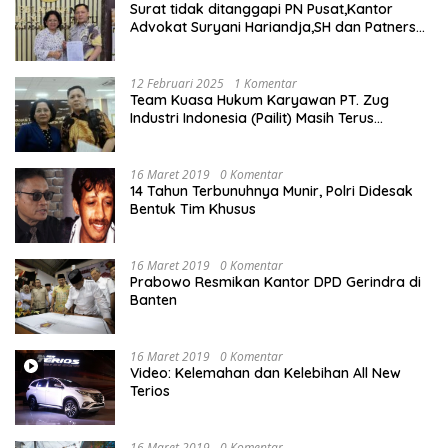
Surat tidak ditanggapi PN Pusat,Kantor
Advokat Suryani Hariandja,SH dan Patners
Bikin Pengaduan ke Mahkamah Agung RI
12 Februari 2025
1 Komentar
Team Kuasa Hukum Karyawan PT. Zug
Industri Indonesia (Pailit) Masih Terus
Memperjuangkan Hak Karyawan di
Pengadilan Negeri Jakarta Pusat
16 Maret 2019
0 Komentar
14 Tahun Terbunuhnya Munir, Polri Didesak
Bentuk Tim Khusus
16 Maret 2019
0 Komentar
Prabowo Resmikan Kantor DPD Gerindra di
Banten
16 Maret 2019
0 Komentar
Video: Kelemahan dan Kelebihan All New
Terios
16 Maret 2019
0 Komentar