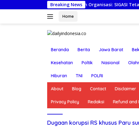
Langsung
Pemantapan Organisasi: SIGASI Tetapkan Susun
Breaking News
ke
konten
Home
Beranda
Berita
Jawa Barat
Bek
Kesehatan
Poltik
Nasional
Olah
Hiburan
TNI
POLRI
About
Blog
Contact
Disclaimer
Privacy Policy
Redaksi
Refund and R
Dugaan korupsi RS khusus Paru s