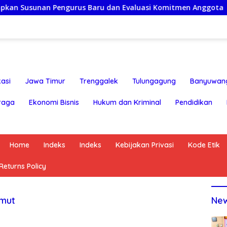
an Pengurus Baru dan Evaluasi Komitmen Anggota
Sem
asi
Jawa Timur
Trenggalek
Tulungagung
Banyuwan
raga
Ekonomi Bisnis
Hukum dan Kriminal
Pendidikan
Home
Indeks
Indeks
Kebijakan Privasi
Kode Etik
eturns Policy
umut
Ne