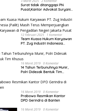
3 Maret 2025
2 Komentar
Surat tidak ditanggapi PN
Pusat,Kantor Advokat Suryani
Hariandja,SH dan Patners Bikin
Pengaduan ke Mahkamah
Agung RI
12 Februari 2025
1 Komentar
Team Kuasa Hukum Karyawan
PT. Zug Industri Indonesia
(Pailit) Masih Terus
Memperjuangkan Hak
Karyawan di Pengadilan Negeri
Jakarta Pusat
16 Maret 2019
0 Komentar
14 Tahun Terbunuhnya Munir,
Polri Didesak Bentuk Tim
Khusus
16 Maret 2019
0 Komentar
Prabowo Resmikan Kantor
DPD Gerindra di Banten
16 Maret 2019
0 Komentar