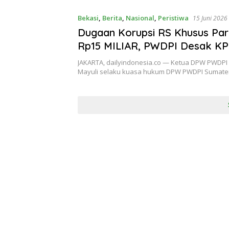
Bekasi
,
Berita
,
Nasional
,
Peristiwa
15 Juni 2026
Dugaan Korupsi RS Khusus Pa
Rp15 MILIAR, PWDPI Desak KP
Tuntas Jaringan & Aktor di Bal
JAKARTA, dailyindonesia.co — Ketua DPW PWDPI D
Mayuli selaku kuasa hukum DPW PWDPI Sumat