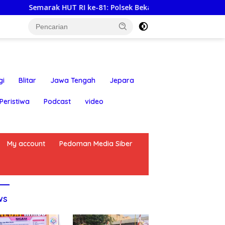
arak HUT RI ke-81: Polsek Bekasi Barat Lepas Tawa dan Seman
gi
Blitar
Jawa Tengah
Jepara
Peristiwa
Podcast
video
My account
Pedoman Media Siber
ws