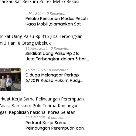
4 Mei 2024
0 Komentar
Pelaku Pencurian Modus Pecah
Kaca Mobil ,diamankan Sat
Reskrim Polres Metro Bekasi
Kota
11 April 2025
0 Komentar
Sindikat Uang Palsu Rp 316
Juta Terbongkar dalam 3 Hari,
8 Orang Dibekuk
15 Mei 2025
0 Komentar
Diduga Melanggar Perkap
6/2019 Kuasa Hukum Rudy
akan Bersurat ke Kapolres
Bandung Kota .
22 Juli 2025
0 Komentar
Perkuat Kerja Sama
Pelindungan Perempuan dan
Anak, Bareskrim Polri Terima