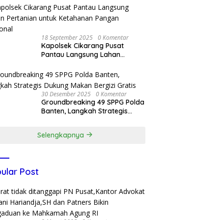
Kunjungan Delegasi Kepolisian
nasional Korea Selatan
18 September 2025
0 Komentar
Kapolsek Cikarang Pusat
Pantau Langsung Lahan
Pertanian untuk Ketahanan
Pangan Nasional
30 Desember 2025
0 Komentar
Groundbreaking 49 SPPG Polda
Banten, Langkah Strategis
Dukung Makan Bergizi Gratis
Selengkapnya
ular Post