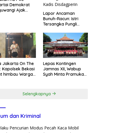
artai Demokrat
yuwangi Ajak
Lapor Ancaman
ga Bersihkan
Bunuh-Racun: Istri
ai Kedunen Desa
Tersangka Pungli
o
Rp80 Juta Diperiksa,
Oknum G Mengaku
Utusan Kadis
Disdagperin
 Jakarta On The
Lepas Kontingen
: Kapolsek Bekasi
Jamnas XII, Wabup
at himbau Warga
Syah Minta Pramuka
k Hoaks & Cegah
Harumkan Nama
ran Usai Sholat
Trenggalek
at
Selengkapnya
um dan Kriminal