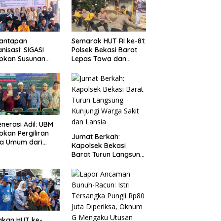
antapan
Semarak HUT RI ke-81:
nisasi: SIGASI
Polsek Bekasi Barat
apkan Susunan
Lepas Tawa dan
urus Baru dan
Semangat Bersama
uasi Komitmen
Warga Kranji
gota
nerasi Adil: UBM
pkan Pergiliran
Jumat Berkah:
ua Umum dari
Kapolsek Bekasi
m Puak Batak
Barat Turun Langsung
im
Kunjungi Warga Sakit
dan Lansia
akan HUT ke-