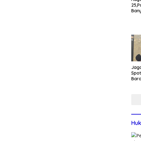
25,P
Ban
War
Pant
Bom
Jaga
Spot
Bar
Tola
Tawu
Jum
Huk