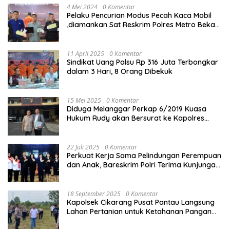
4 Mei 2024
0 Komentar
Pelaku Pencurian Modus Pecah Kaca Mobil
,diamankan Sat Reskrim Polres Metro Bekasi
Kota
11 April 2025
0 Komentar
Sindikat Uang Palsu Rp 316 Juta Terbongkar
dalam 3 Hari, 8 Orang Dibekuk
15 Mei 2025
0 Komentar
Diduga Melanggar Perkap 6/2019 Kuasa
Hukum Rudy akan Bersurat ke Kapolres
Bandung Kota .
22 Juli 2025
0 Komentar
Perkuat Kerja Sama Pelindungan Perempuan
dan Anak, Bareskrim Polri Terima Kunjungan
Delegasi Kepolisian nasional Korea Selatan
18 September 2025
0 Komentar
Kapolsek Cikarang Pusat Pantau Langsung
Lahan Pertanian untuk Ketahanan Pangan
Nasional