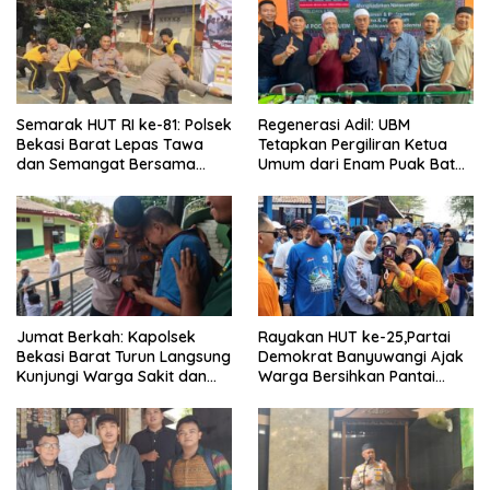
Semarak HUT RI ke-81: Polsek
Regenerasi Adil: UBM
Bekasi Barat Lepas Tawa
Tetapkan Pergiliran Ketua
dan Semangat Bersama
Umum dari Enam Puak Batak
Warga Kranji
Muslim
Jumat Berkah: Kapolsek
Rayakan HUT ke-25,Partai
Bekasi Barat Turun Langsung
Demokrat Banyuwangi Ajak
Kunjungi Warga Sakit dan
Warga Bersihkan Pantai
Lansia
Kedunen Desa Bomo