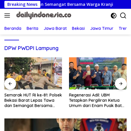
Langsung
 Lepas Tawa dan Semangat Bersama Warga Kranji
Breaking News
Regen
ke
konten
Beranda
Berita
Jawa Barat
Bekasi
Jawa Timur
Treng
DPW PWDPI Lampung
ek
Regenerasi Adil: UBM
Jumat Berkah: Kapolsek
Tetapkan Pergiliran Ketua
Bekasi Barat Turun Langsun
Umum dari Enam Puak Batak
Kunjungi Warga Sakit dan
Muslim
Lansia