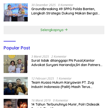
30 Desember 2025
0 Komentar
Groundbreaking 49 SPPG Polda Banten,
Langkah Strategis Dukung Makan Bergizi
Gratis
Selengkapnya
Popular Post
3 Maret 2025
2 Komentar
Surat tidak ditanggapi PN Pusat,Kantor
Advokat Suryani Hariandja,SH dan Patners
Bikin Pengaduan ke Mahkamah Agung RI
12 Februari 2025
1 Komentar
Team Kuasa Hukum Karyawan PT. Zug
Industri Indonesia (Pailit) Masih Terus
Memperjuangkan Hak Karyawan di
Pengadilan Negeri Jakarta Pusat
16 Maret 2019
0 Komentar
14 Tahun Terbunuhnya Munir, Polri Didesak