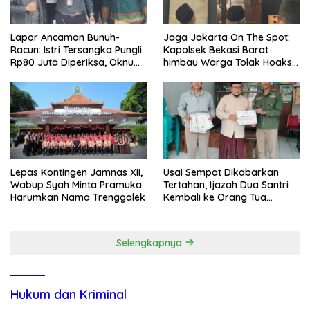
Lapor Ancaman Bunuh-
Jaga Jakarta On The Spot:
Racun: Istri Tersangka Pungli
Kapolsek Bekasi Barat
Rp80 Juta Diperiksa, Oknum
himbau Warga Tolak Hoaks
G Mengaku Utusan Kadis
& Cegah Tawuran Usai
Disdagperin
Sholat Jumat
Lepas Kontingen Jamnas XII,
Usai Sempat Dikabarkan
Wabup Syah Minta Pramuka
Tertahan, Ijazah Dua Santri
Harumkan Nama Trenggalek
Kembali ke Orang Tua
Secara Cuma-cuma
Selengkapnya
Hukum dan Kriminal