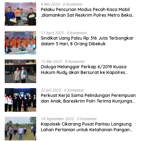
4 Mei 2024
0 Komentar
Pelaku Pencurian Modus Pecah Kaca Mobil
,diamankan Sat Reskrim Polres Metro Bekasi
Kota
11 April 2025
0 Komentar
Sindikat Uang Palsu Rp 316 Juta Terbongkar
dalam 3 Hari, 8 Orang Dibekuk
15 Mei 2025
0 Komentar
Diduga Melanggar Perkap 6/2019 Kuasa
Hukum Rudy akan Bersurat ke Kapolres
Bandung Kota .
22 Juli 2025
0 Komentar
Perkuat Kerja Sama Pelindungan Perempuan
dan Anak, Bareskrim Polri Terima Kunjungan
Delegasi Kepolisian nasional Korea Selatan
18 September 2025
0 Komentar
Kapolsek Cikarang Pusat Pantau Langsung
Lahan Pertanian untuk Ketahanan Pangan
Nasional