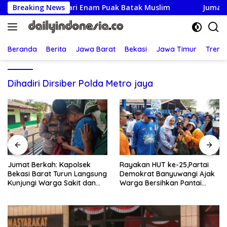
Langsung
Ketua Umum dari Enam Puak Batak Muslim
Breaking News
Jumat Berkah:
ke
konten
Beranda
Berita
Jawa Barat
Bekasi
Jawa Timur
Treng
Dihadiri Dirsiber Polda Metro jaya
Jumat Berkah: Kapolsek
Rayakan HUT ke-25,Partai
Bekasi Barat Turun Langsung
Demokrat Banyuwangi Ajak
Kunjungi Warga Sakit dan
Warga Bersihkan Pantai
Lansia
Kedunen Desa Bomo