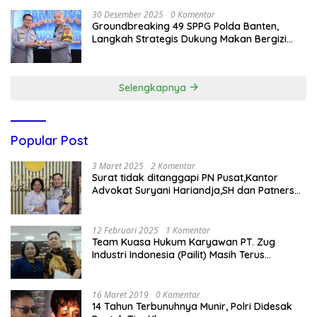
30 Desember 2025
0 Komentar
Groundbreaking 49 SPPG Polda Banten,
Langkah Strategis Dukung Makan Bergizi
Gratis
Selengkapnya
Popular Post
3 Maret 2025
2 Komentar
Surat tidak ditanggapi PN Pusat,Kantor
Advokat Suryani Hariandja,SH dan Patners
Bikin Pengaduan ke Mahkamah Agung RI
12 Februari 2025
1 Komentar
Team Kuasa Hukum Karyawan PT. Zug
Industri Indonesia (Pailit) Masih Terus
Memperjuangkan Hak Karyawan di
Pengadilan Negeri Jakarta Pusat
16 Maret 2019
0 Komentar
14 Tahun Terbunuhnya Munir, Polri Didesak