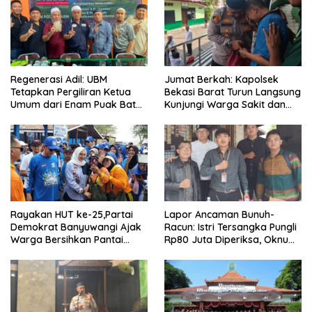
Regenerasi Adil: UBM
Jumat Berkah: Kapolsek
Tetapkan Pergiliran Ketua
Bekasi Barat Turun Langsung
Umum dari Enam Puak Batak
Kunjungi Warga Sakit dan
Muslim
Lansia
Rayakan HUT ke-25,Partai
Lapor Ancaman Bunuh-
Demokrat Banyuwangi Ajak
Racun: Istri Tersangka Pungli
Warga Bersihkan Pantai
Rp80 Juta Diperiksa, Oknum
Kedunen Desa Bomo
G Mengaku Utusan Kadis
Disdagperin