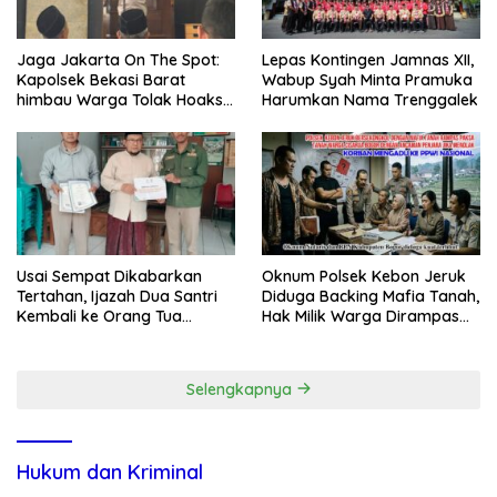
Jaga Jakarta On The Spot:
Lepas Kontingen Jamnas XII,
Kapolsek Bekasi Barat
Wabup Syah Minta Pramuka
himbau Warga Tolak Hoaks
Harumkan Nama Trenggalek
& Cegah Tawuran Usai
Sholat Jumat
Usai Sempat Dikabarkan
Oknum Polsek Kebon Jeruk
Tertahan, Ijazah Dua Santri
Diduga Backing Mafia Tanah,
Kembali ke Orang Tua
Hak Milik Warga Dirampas
Secara Cuma-cuma
Lewat Paksaan
Selengkapnya
Hukum dan Kriminal