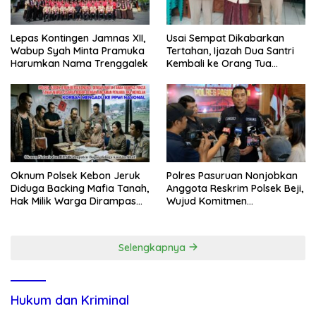
Lepas Kontingen Jamnas XII,
Usai Sempat Dikabarkan
Wabup Syah Minta Pramuka
Tertahan, Ijazah Dua Santri
Harumkan Nama Trenggalek
Kembali ke Orang Tua
Secara Cuma-cuma
Oknum Polsek Kebon Jeruk
Polres Pasuruan Nonjobkan
Diduga Backing Mafia Tanah,
Anggota Reskrim Polsek Beji,
Hak Milik Warga Dirampas
Wujud Komitmen
Lewat Paksaan
Transparansi Penanganan
Dugaan Penganiayaan
Selengkapnya
Hukum dan Kriminal