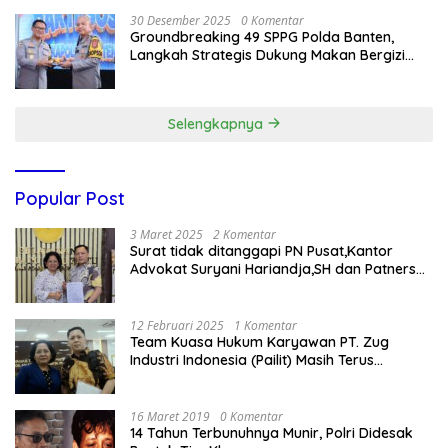
30 Desember 2025
0 Komentar
Groundbreaking 49 SPPG Polda Banten,
Langkah Strategis Dukung Makan Bergizi
Gratis
Selengkapnya
Popular Post
3 Maret 2025
2 Komentar
Surat tidak ditanggapi PN Pusat,Kantor
Advokat Suryani Hariandja,SH dan Patners
Bikin Pengaduan ke Mahkamah Agung RI
12 Februari 2025
1 Komentar
Team Kuasa Hukum Karyawan PT. Zug
Industri Indonesia (Pailit) Masih Terus
Memperjuangkan Hak Karyawan di
Pengadilan Negeri Jakarta Pusat
16 Maret 2019
0 Komentar
14 Tahun Terbunuhnya Munir, Polri Didesak