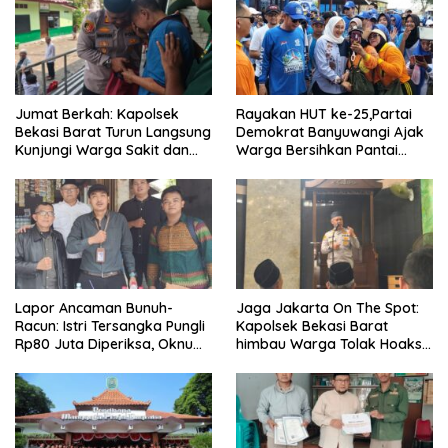
Jumat Berkah: Kapolsek
Rayakan HUT ke-25,Partai
Bekasi Barat Turun Langsung
Demokrat Banyuwangi Ajak
Kunjungi Warga Sakit dan
Warga Bersihkan Pantai
Lansia
Kedunen Desa Bomo
Lapor Ancaman Bunuh-
Jaga Jakarta On The Spot:
Racun: Istri Tersangka Pungli
Kapolsek Bekasi Barat
Rp80 Juta Diperiksa, Oknum
himbau Warga Tolak Hoaks
G Mengaku Utusan Kadis
& Cegah Tawuran Usai
Disdagperin
Sholat Jumat