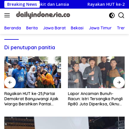
Langsung
gi Warga Sakit dan Lansia
Breaking News
Rayakan HUT ke-25,Partai 
ke
konten
Beranda
Berita
Jawa Barat
Bekasi
Jawa Timur
Treng
Di penutupan panitia
Rayakan HUT ke-25,Partai
Lapor Ancaman Bunuh-
Demokrat Banyuwangi Ajak
Racun: Istri Tersangka Pungli
Warga Bersihkan Pantai
Rp80 Juta Diperiksa, Oknum
Kedunen Desa Bomo
G Mengaku Utusan Kadis
Disdagperin