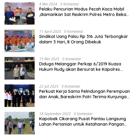
4 Mei 2024
0 Komentar
Pelaku Pencurian Modus Pecah Kaca Mobil
,diamankan Sat Reskrim Polres Metro Bekasi
Kota
11 April 2025
0 Komentar
Sindikat Uang Palsu Rp 316 Juta Terbongkar
dalam 3 Hari, 8 Orang Dibekuk
15 Mei 2025
0 Komentar
Diduga Melanggar Perkap 6/2019 Kuasa
Hukum Rudy akan Bersurat ke Kapolres
Bandung Kota .
22 Juli 2025
0 Komentar
Perkuat Kerja Sama Pelindungan Perempuan
dan Anak, Bareskrim Polri Terima Kunjungan
Delegasi Kepolisian nasional Korea Selatan
18 September 2025
0 Komentar
Kapolsek Cikarang Pusat Pantau Langsung
Lahan Pertanian untuk Ketahanan Pangan
Nasional