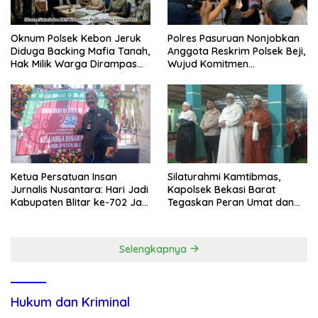
Oknum Polsek Kebon Jeruk
Polres Pasuruan Nonjobkan
Diduga Backing Mafia Tanah,
Anggota Reskrim Polsek Beji,
Hak Milik Warga Dirampas
Wujud Komitmen
Lewat Paksaan
Transparansi Penanganan
Dugaan Penganiayaan
Ketua Persatuan Insan
Silaturahmi Kamtibmas,
Jurnalis Nusantara: Hari Jadi
Kapolsek Bekasi Barat
Kabupaten Blitar ke-702 Jadi
Tegaskan Peran Umat dan
Momentum Perkuat Sinergi
Keluarga Kunci Jaga
Pembangunan
Kondusivitas Wilayah
Selengkapnya
Hukum dan Kriminal