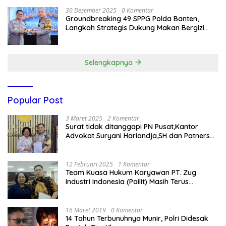
30 Desember 2025
0 Komentar
Groundbreaking 49 SPPG Polda Banten,
Langkah Strategis Dukung Makan Bergizi
Gratis
Selengkapnya
Popular Post
3 Maret 2025
2 Komentar
Surat tidak ditanggapi PN Pusat,Kantor
Advokat Suryani Hariandja,SH dan Patners
Bikin Pengaduan ke Mahkamah Agung RI
12 Februari 2025
1 Komentar
Team Kuasa Hukum Karyawan PT. Zug
Industri Indonesia (Pailit) Masih Terus
Memperjuangkan Hak Karyawan di
Pengadilan Negeri Jakarta Pusat
16 Maret 2019
0 Komentar
14 Tahun Terbunuhnya Munir, Polri Didesak