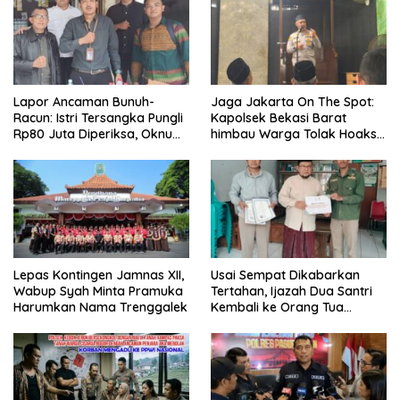
Lapor Ancaman Bunuh-
Jaga Jakarta On The Spot:
Racun: Istri Tersangka Pungli
Kapolsek Bekasi Barat
Rp80 Juta Diperiksa, Oknum
himbau Warga Tolak Hoaks
G Mengaku Utusan Kadis
& Cegah Tawuran Usai
Disdagperin
Sholat Jumat
Lepas Kontingen Jamnas XII,
Usai Sempat Dikabarkan
Wabup Syah Minta Pramuka
Tertahan, Ijazah Dua Santri
Harumkan Nama Trenggalek
Kembali ke Orang Tua
Secara Cuma-cuma