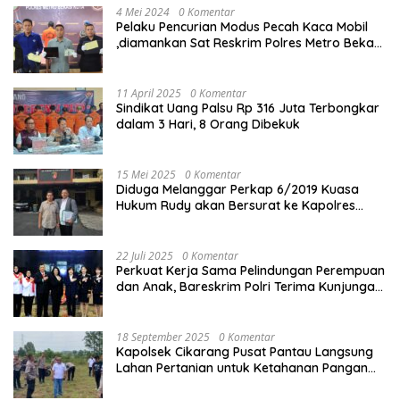
4 Mei 2024
0 Komentar
Pelaku Pencurian Modus Pecah Kaca Mobil
,diamankan Sat Reskrim Polres Metro Bekasi
Kota
11 April 2025
0 Komentar
Sindikat Uang Palsu Rp 316 Juta Terbongkar
dalam 3 Hari, 8 Orang Dibekuk
15 Mei 2025
0 Komentar
Diduga Melanggar Perkap 6/2019 Kuasa
Hukum Rudy akan Bersurat ke Kapolres
Bandung Kota .
22 Juli 2025
0 Komentar
Perkuat Kerja Sama Pelindungan Perempuan
dan Anak, Bareskrim Polri Terima Kunjungan
Delegasi Kepolisian nasional Korea Selatan
18 September 2025
0 Komentar
Kapolsek Cikarang Pusat Pantau Langsung
Lahan Pertanian untuk Ketahanan Pangan
Nasional