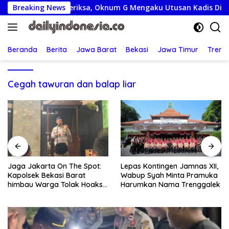
Langsung
Rp80 Juta Diperiksa, Oknum G Mengaku Utusan Kadis Disdagperi
Breaking News
ke
konten
Beranda
Berita
Jawa Barat
Bekasi
Jawa Timur
Treng
Cegah tawuran dan balap liar
Jaga Jakarta On The Spot:
Lepas Kontingen Jamnas XII,
Kapolsek Bekasi Barat
Wabup Syah Minta Pramuka
himbau Warga Tolak Hoaks
Harumkan Nama Trenggalek
& Cegah Tawuran Usai
Sholat Jumat