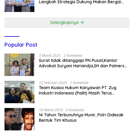
Langkah Strategis Dukung Makan Bergizi
Gratis
Selengkapnya
Popular Post
3 Maret 2025
2 Komentar
Surat tidak ditanggapi PN Pusat,Kantor
Advokat Suryani Hariandja,SH dan Patners
Bikin Pengaduan ke Mahkamah Agung RI
12 Februari 2025
1 Komentar
Team Kuasa Hukum Karyawan PT. Zug
Industri Indonesia (Pailit) Masih Terus
Memperjuangkan Hak Karyawan di
Pengadilan Negeri Jakarta Pusat
16 Maret 2019
0 Komentar
14 Tahun Terbunuhnya Munir, Polri Didesak
Bentuk Tim Khusus