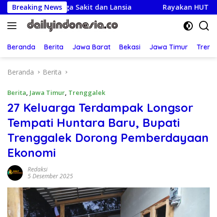
Langsung
i Warga Sakit dan Lansia
Breaking News
Rayakan HUT ke-25,Partai D
ke
konten
Beranda
Berita
Jawa Barat
Bekasi
Jawa Timur
Treng
Beranda
Berita
Berita
,
Jawa Timur
,
Trenggalek
27 Keluarga Terdampak Longsor
Tempati Huntara Baru, Bupati
Trenggalek Dorong Pemberdayaan
Ekonomi
Redaksi
5 Desember 2025