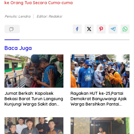
ke Orang Tua Secara Cuma-cuma
Penulis: Lendra
Editor: Redaksi
Baca Juga
Jumat Berkah: Kapolsek
Rayakan HUT ke-25,Partai
Bekasi Barat Turun Langsung
Demokrat Banyuwangi Ajak
Kunjungi Warga Sakit dan
Warga Bersihkan Pantai
Lansia
Kedunen Desa Bomo