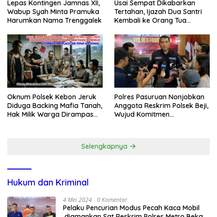
Lepas Kontingen Jamnas XII,
Usai Sempat Dikabarkan
Wabup Syah Minta Pramuka
Tertahan, Ijazah Dua Santri
Harumkan Nama Trenggalek
Kembali ke Orang Tua
Secara Cuma-cuma
Oknum Polsek Kebon Jeruk
Polres Pasuruan Nonjobkan
Diduga Backing Mafia Tanah,
Anggota Reskrim Polsek Beji,
Hak Milik Warga Dirampas
Wujud Komitmen
Lewat Paksaan
Transparansi Penanganan
Dugaan Penganiayaan
Selengkapnya
Hukum dan Kriminal
4 Mei 2024
0 Komentar
Pelaku Pencurian Modus Pecah Kaca Mobil
,diamankan Sat Reskrim Polres Metro Bekasi