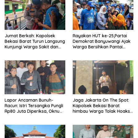
Jumat Berkah: Kapolsek
Rayakan HUT ke-25,Partai
Bekasi Barat Turun Langsung
Demokrat Banyuwangi Ajak
Kunjungi Warga Sakit dan
Warga Bersihkan Pantai
Lansia
Kedunen Desa Bomo
Lapor Ancaman Bunuh-
Jaga Jakarta On The Spot:
Racun: Istri Tersangka Pungli
Kapolsek Bekasi Barat
Rp80 Juta Diperiksa, Oknum
himbau Warga Tolak Hoaks
G Mengaku Utusan Kadis
& Cegah Tawuran Usai
Disdagperin
Sholat Jumat