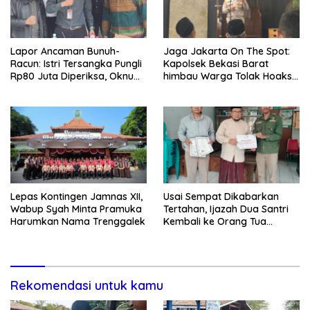
Lapor Ancaman Bunuh-
Jaga Jakarta On The Spot:
Racun: Istri Tersangka Pungli
Kapolsek Bekasi Barat
Rp80 Juta Diperiksa, Oknum
himbau Warga Tolak Hoaks
G Mengaku Utusan Kadis
& Cegah Tawuran Usai
Disdagperin
Sholat Jumat
Lepas Kontingen Jamnas XII,
Usai Sempat Dikabarkan
Wabup Syah Minta Pramuka
Tertahan, Ijazah Dua Santri
Harumkan Nama Trenggalek
Kembali ke Orang Tua
Secara Cuma-cuma
Rekomendasi untuk kamu