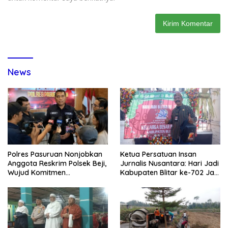
News
Polres Pasuruan Nonjobkan
Ketua Persatuan Insan
Anggota Reskrim Polsek Beji,
Jurnalis Nusantara: Hari Jadi
Wujud Komitmen
Kabupaten Blitar ke-702 Jadi
Transparansi Penanganan
Momentum Perkuat Sinergi
Dugaan Penganiayaan
Pembangunan