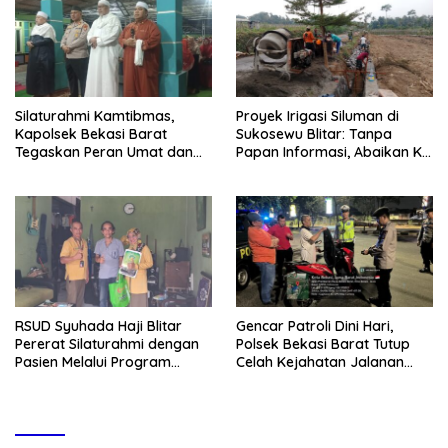
Silaturahmi Kamtibmas,
Proyek Irigasi Siluman di
Kapolsek Bekasi Barat
Sukosewu Blitar: Tanpa
Tegaskan Peran Umat dan
Papan Informasi, Abaikan K3,
Keluarga Kunci Jaga
dan Terkesan Lempar
Kondusivitas Wilayah
Tanggung Jawab
RSUD Syuhada Haji Blitar
Gencar Patroli Dini Hari,
Pererat Silaturahmi dengan
Polsek Bekasi Barat Tutup
Pasien Melalui Program
Celah Kejahatan Jalanan
Kunjungan Rumah
dan Ancaman Tawuran