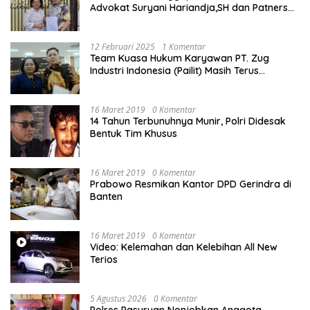
Advokat Suryani Hariandja,SH dan Patners
Bikin Pengaduan ke Mahkamah Agung RI
12 Februari 2025
1 Komentar
Team Kuasa Hukum Karyawan PT. Zug
Industri Indonesia (Pailit) Masih Terus
Memperjuangkan Hak Karyawan di
Pengadilan Negeri Jakarta Pusat
16 Maret 2019
0 Komentar
14 Tahun Terbunuhnya Munir, Polri Didesak
Bentuk Tim Khusus
16 Maret 2019
0 Komentar
Prabowo Resmikan Kantor DPD Gerindra di
Banten
16 Maret 2019
0 Komentar
Video: Kelemahan dan Kelebihan All New
Terios
5 Agustus 2026
0 Komentar
Polres Pasuruan Nonjobkan Anggota