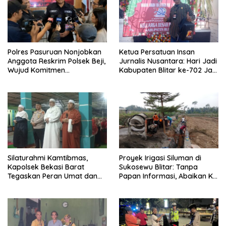
Polres Pasuruan Nonjobkan
Ketua Persatuan Insan
Anggota Reskrim Polsek Beji,
Jurnalis Nusantara: Hari Jadi
Wujud Komitmen
Kabupaten Blitar ke-702 Jadi
Transparansi Penanganan
Momentum Perkuat Sinergi
Dugaan Penganiayaan
Pembangunan
Silaturahmi Kamtibmas,
Proyek Irigasi Siluman di
Kapolsek Bekasi Barat
Sukosewu Blitar: Tanpa
Tegaskan Peran Umat dan
Papan Informasi, Abaikan K3,
Keluarga Kunci Jaga
dan Terkesan Lempar
Kondusivitas Wilayah
Tanggung Jawab