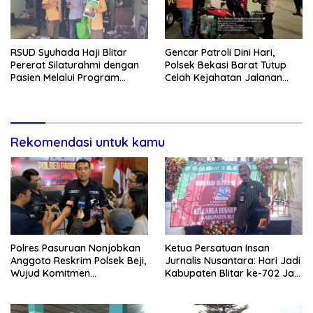
RSUD Syuhada Haji Blitar
Gencar Patroli Dini Hari,
Pererat Silaturahmi dengan
Polsek Bekasi Barat Tutup
Pasien Melalui Program
Celah Kejahatan Jalanan
Kunjungan Rumah
dan Ancaman Tawuran
Rekomendasi untuk kamu
Polres Pasuruan Nonjobkan
Ketua Persatuan Insan
Anggota Reskrim Polsek Beji,
Jurnalis Nusantara: Hari Jadi
Wujud Komitmen
Kabupaten Blitar ke-702 Jadi
Transparansi Penanganan
Momentum Perkuat Sinergi
Dugaan Penganiayaan
Pembangunan