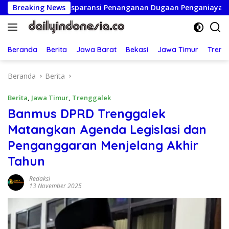
Langsung
n Transparansi Penanganan Dugaan Penganiayaan
Breaking News
Ketu
ke
konten
Beranda
Berita
Jawa Barat
Bekasi
Jawa Timur
Treng
Beranda
Berita
Berita
,
Jawa Timur
,
Trenggalek
Banmus DPRD Trenggalek
Matangkan Agenda Legislasi dan
Penganggaran Menjelang Akhir
Tahun
Redaksi
13 November 2025