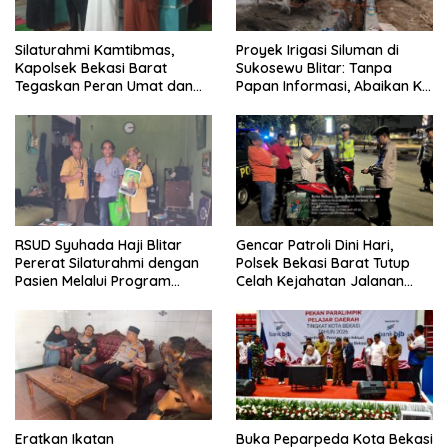
Silaturahmi Kamtibmas,
Proyek Irigasi Siluman di
Kapolsek Bekasi Barat
Sukosewu Blitar: Tanpa
Tegaskan Peran Umat dan
Papan Informasi, Abaikan K3,
Keluarga Kunci Jaga
dan Terkesan Lempar
Kondusivitas Wilayah
Tanggung Jawab
RSUD Syuhada Haji Blitar
Gencar Patroli Dini Hari,
Pererat Silaturahmi dengan
Polsek Bekasi Barat Tutup
Pasien Melalui Program
Celah Kejahatan Jalanan
Kunjungan Rumah
dan Ancaman Tawuran
Eratkan Ikatan
Buka Peparpeda Kota Bekasi