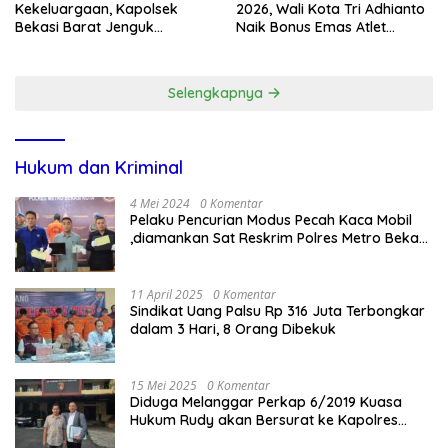
Kekeluargaan, Kapolsek
2026, Wali Kota Tri Adhianto
Bekasi Barat Jenguk
Naik Bonus Emas Atlet
Anggota yang Sedang Sakit
Paralimpik Jadi Rp60 Juta
Selengkapnya
Hukum dan Kriminal
4 Mei 2024
0 Komentar
Pelaku Pencurian Modus Pecah Kaca Mobil
,diamankan Sat Reskrim Polres Metro Bekasi
Kota
11 April 2025
0 Komentar
Sindikat Uang Palsu Rp 316 Juta Terbongkar
dalam 3 Hari, 8 Orang Dibekuk
15 Mei 2025
0 Komentar
Diduga Melanggar Perkap 6/2019 Kuasa
Hukum Rudy akan Bersurat ke Kapolres
Bandung Kota .