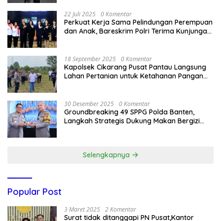
22 Juli 2025
0 Komentar
Perkuat Kerja Sama Pelindungan Perempuan
dan Anak, Bareskrim Polri Terima Kunjungan
Delegasi Kepolisian nasional Korea Selatan
18 September 2025
0 Komentar
Kapolsek Cikarang Pusat Pantau Langsung
Lahan Pertanian untuk Ketahanan Pangan
Nasional
30 Desember 2025
0 Komentar
Groundbreaking 49 SPPG Polda Banten,
Langkah Strategis Dukung Makan Bergizi
Gratis
Selengkapnya
Popular Post
3 Maret 2025
2 Komentar
Surat tidak ditanggapi PN Pusat,Kantor