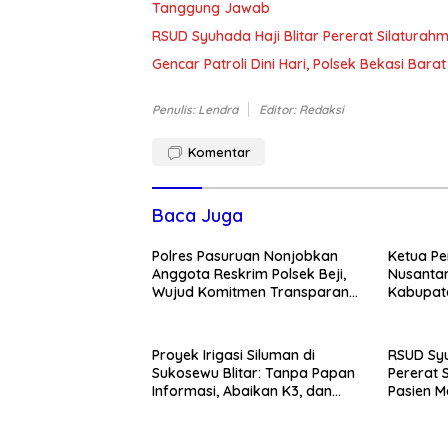
Tanggung Jawab
RSUD Syuhada Haji Blitar Pererat Silatura
Gencar Patroli Dini Hari, Polsek Bekasi Ba
Penulis: Lendra
Editor: Redaksi
Komentar
Baca Juga
Polres Pasuruan Nonjobkan
Ketua Pe
Anggota Reskrim Polsek Beji,
Nusantar
Wujud Komitmen Transparansi
Kabupate
Penanganan Dugaan
Momentum
Penganiayaan
Pemban
Proyek Irigasi Siluman di
RSUD Syu
Sukosewu Blitar: Tanpa Papan
Pererat 
Informasi, Abaikan K3, dan
Pasien M
Terkesan Lempar Tanggung
Kunjung
Jawab