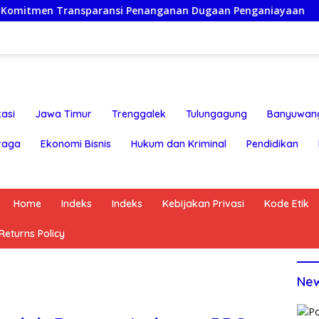
ransparansi Penanganan Dugaan Penganiayaan
Ketua Pe
asi
Jawa Timur
Trenggalek
Tulungagung
Banyuwan
raga
Ekonomi Bisnis
Hukum dan Kriminal
Pendidikan
Home
Indeks
Indeks
Kebijakan Privasi
Kode Etik
eturns Policy
Ne