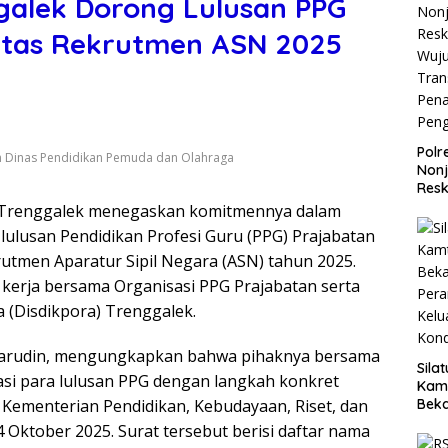
galek Dorong Lulusan PPG
ritas Rekrutmen ASN 2025
Polr
n Dinas Pendidikan Pemuda dan Olahraga
Non
Resk
Wuj
 Trenggalek menegaskan komitmennya dalam
Tran
lusan Pendidikan Profesi Guru (PPG) Prajabatan
Pen
utmen Aparatur Sipil Negara (ASN) tahun 2025.
Pen
kerja bersama Organisasi PPG Prajabatan serta
 (Disdikpora) Trenggalek.
karudin, mengungkapkan bahwa pihaknya bersama
Sila
rasi para lulusan PPG dengan langkah konkret
Kam
 Kementerian Pendidikan, Kebudayaan, Riset, dan
Beka
Teg
 Oktober 2025. Surat tersebut berisi daftar nama
dan 