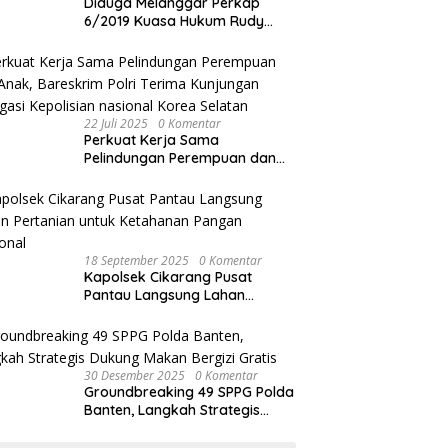
Diduga Melanggar Perkap
6/2019 Kuasa Hukum Rudy
akan Bersurat ke Kapolres
Bandung Kota .
22 Juli 2025
0 Komentar
Perkuat Kerja Sama
Pelindungan Perempuan dan
Anak, Bareskrim Polri Terima
Kunjungan Delegasi Kepolisian
nasional Korea Selatan
18 September 2025
0 Komentar
Kapolsek Cikarang Pusat
Pantau Langsung Lahan
Pertanian untuk Ketahanan
Pangan Nasional
30 Desember 2025
0 Komentar
Groundbreaking 49 SPPG Polda
Banten, Langkah Strategis
Dukung Makan Bergizi Gratis