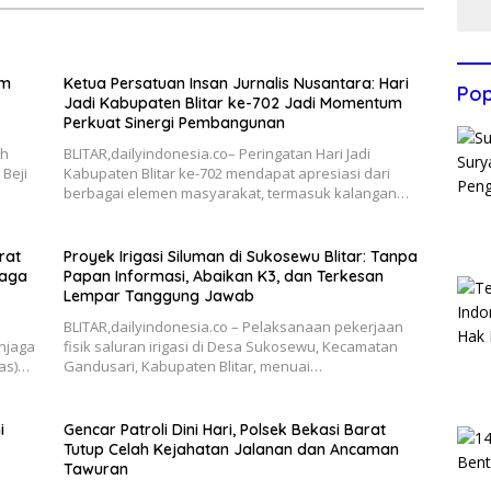
im
Ketua Persatuan Insan Jurnalis Nusantara: Hari
Pop
Jadi Kabupaten Blitar ke-702 Jadi Momentum
Perkuat Sinergi Pembangunan
ah
BLITAR,dailyindonesia.co– Peringatan Hari Jadi
Beji
Kabupaten Blitar ke-702 mendapat apresiasi dari
berbagai elemen masyarakat, termasuk kalangan…
rat
Proyek Irigasi Siluman di Sukosewu Blitar: Tanpa
Jaga
Papan Informasi, Abaikan K3, dan Terkesan
Lempar Tanggung Jawab
BLITAR,dailyindonesia.co – Pelaksanaan pekerjaan
njaga
fisik saluran irigasi di Desa Sukosewu, Kecamatan
as)…
Gandusari, Kabupaten Blitar, menuai…
i
Gencar Patroli Dini Hari, Polsek Bekasi Barat
Tutup Celah Kejahatan Jalanan dan Ancaman
Tawuran