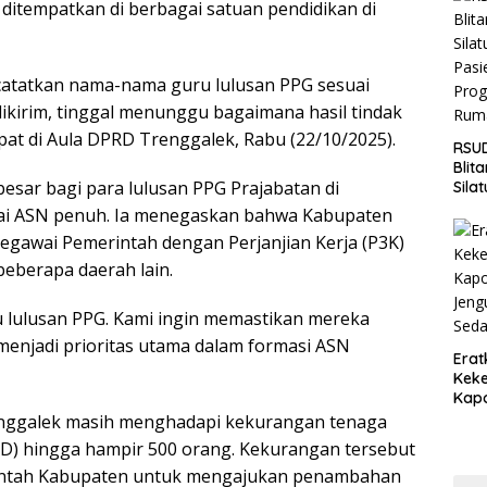
 ditempatkan di berbagai satuan pendidikan di
Jaga
Wila
catatkan nama-nama guru lulusan PPG sesuai
dikirim, tinggal menunggu bagaimana hasil tindak
apat di Aula DPRD Trenggalek, Rabu (22/10/2025).
RSUD
Blit
esar bagi para lulusan PPG Prajabatan di
Sila
Pasi
gai ASN penuh. Ia menegaskan bahwa Kabupaten
Pro
gawai Pemerintah dengan Perjanjian Kerja (P3K)
Rum
eberapa daerah lain.
ru lulusan PPG. Kami ingin memastikan mereka
menjadi prioritas utama dalam formasi ASN
Erat
Keke
Kapo
Bara
Trenggalek masih menghadapi kekurangan tenaga
Ang
SD) hingga hampir 500 orang. Kekurangan tersebut
Saki
erintah Kabupaten untuk mengajukan penambahan