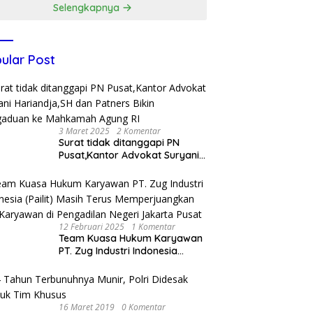
Selengkapnya
ular Post
3 Maret 2025
2 Komentar
Surat tidak ditanggapi PN
Pusat,Kantor Advokat Suryani
Hariandja,SH dan Patners Bikin
Pengaduan ke Mahkamah
Agung RI
12 Februari 2025
1 Komentar
Team Kuasa Hukum Karyawan
PT. Zug Industri Indonesia
(Pailit) Masih Terus
Memperjuangkan Hak
Karyawan di Pengadilan Negeri
Jakarta Pusat
16 Maret 2019
0 Komentar