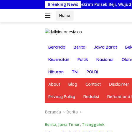
Langsung
n Nonjobkan Anggota Reskrim Polsek Beji, Wujud Komitmen T
Breaking News
ke
konten
Home
Beranda
Berita
Jawa Barat
Bek
Kesehatan
Poltik
Nasional
Olah
Hiburan
TNI
POLRI
About
Blog
Contact
Disclaimer
Privacy Policy
Redaksi
Refund and R
Beranda
Berita
Berita
,
Jawa Timur
,
Trenggalek