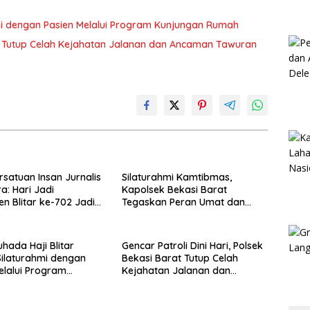
hmi dengan Pasien Melalui Program Kunjungan Rumah
rat Tutup Celah Kejahatan Jalanan dan Ancaman Tawuran
rsatuan Insan Jurnalis
Silaturahmi Kamtibmas,
a: Hari Jadi
Kapolsek Bekasi Barat
n Blitar ke-702 Jadi
Tegaskan Peran Umat dan
 Perkuat Sinergi
Keluarga Kunci Jaga
gunan
Kondusivitas Wilayah
hada Haji Blitar
Gencar Patroli Dini Hari, Polsek
Silaturahmi dengan
Bekasi Barat Tutup Celah
elalui Program
Kejahatan Jalanan dan
an Rumah
Ancaman Tawuran