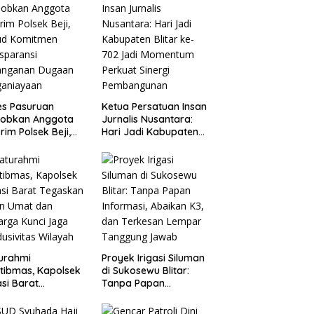
es Pasuruan
Ketua Persatuan Insan
jobkan Anggota
Jurnalis Nusantara:
rim Polsek Beji,
Hari Jadi Kabupaten
ud Komitmen
Blitar ke-702 Jadi
sparansi
Momentum Perkuat
anganan Dugaan
Sinergi Pembangunan
ganiayaan
turahmi
Proyek Irigasi Siluman
tibmas, Kapolsek
di Sukosewu Blitar:
si Barat
Tanpa Papan
askan Peran Umat
Informasi, Abaikan K3,
Keluarga Kunci
dan Terkesan Lempar