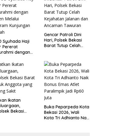
 Kondusivitas
Tanggung Jawab
yah
Gencar Patroli Dini
Hari, Polsek Bekasi
 Syuhada Haji
Barat Tutup Celah
ar Pererat
Kejahatan Jalanan
turahmi dengan
dan Ancaman
en Melalui
Tawuran
gram Kunjungan
ah
kan Ikatan
luargaan,
Buka Peparpeda Kota
lsek Bekasi
Bekasi 2026, Wali
t Jenguk
Kota Tri Adhianto Naik
gota yang Sedang
Bonus Emas Atlet
t
Paralimpik Jadi Rp60
Juta