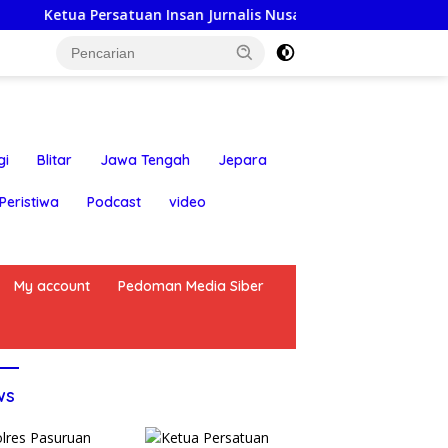
rsatuan Insan Jurnalis Nusantara: Hari Jadi Kabupaten Blitar
gi
Blitar
Jawa Tengah
Jepara
Peristiwa
Podcast
video
My account
Pedoman Media Siber
ws