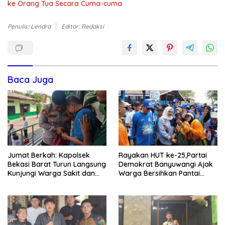
ke Orang Tua Secara Cuma-cuma
Penulis: Lendra
Editor: Redaksi
Baca Juga
Jumat Berkah: Kapolsek
Rayakan HUT ke-25,Partai
Bekasi Barat Turun Langsung
Demokrat Banyuwangi Ajak
Kunjungi Warga Sakit dan
Warga Bersihkan Pantai
Lansia
Kedunen Desa Bomo