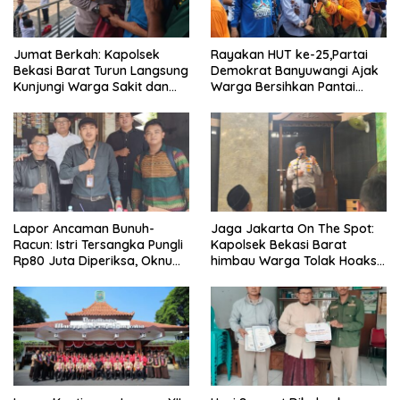
Jumat Berkah: Kapolsek
Rayakan HUT ke-25,Partai
Bekasi Barat Turun Langsung
Demokrat Banyuwangi Ajak
Kunjungi Warga Sakit dan
Warga Bersihkan Pantai
Lansia
Kedunen Desa Bomo
Lapor Ancaman Bunuh-
Jaga Jakarta On The Spot:
Racun: Istri Tersangka Pungli
Kapolsek Bekasi Barat
Rp80 Juta Diperiksa, Oknum
himbau Warga Tolak Hoaks
G Mengaku Utusan Kadis
& Cegah Tawuran Usai
Disdagperin
Sholat Jumat