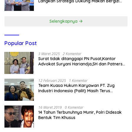
Langkah Strategis Dukung Makan Bergizi
Gratis
Selengkapnya
Popular Post
3 Maret 2025
2 Komentar
Surat tidak ditanggapi PN Pusat,Kantor
Advokat Suryani Hariandja,SH dan Patners
Bikin Pengaduan ke Mahkamah Agung RI
12 Februari 2025
1 Komentar
Team Kuasa Hukum Karyawan PT. Zug
Industri Indonesia (Pailit) Masih Terus
Memperjuangkan Hak Karyawan di
Pengadilan Negeri Jakarta Pusat
16 Maret 2019
0 Komentar
14 Tahun Terbunuhnya Munir, Polri Didesak
Bentuk Tim Khusus