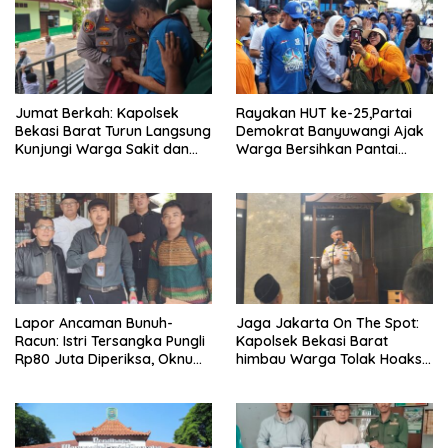
Jumat Berkah: Kapolsek
Rayakan HUT ke-25,Partai
Bekasi Barat Turun Langsung
Demokrat Banyuwangi Ajak
Kunjungi Warga Sakit dan
Warga Bersihkan Pantai
Lansia
Kedunen Desa Bomo
Lapor Ancaman Bunuh-
Jaga Jakarta On The Spot:
Racun: Istri Tersangka Pungli
Kapolsek Bekasi Barat
Rp80 Juta Diperiksa, Oknum
himbau Warga Tolak Hoaks
G Mengaku Utusan Kadis
& Cegah Tawuran Usai
Disdagperin
Sholat Jumat