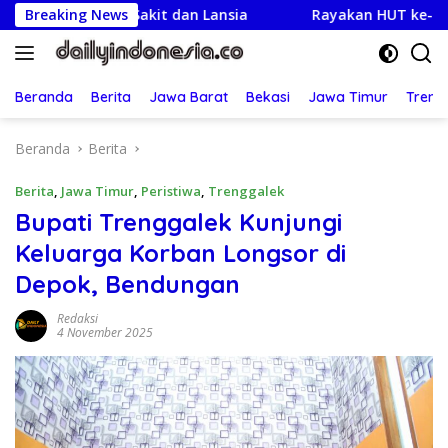
Langsung
 Warga Sakit dan Lansia
Breaking News
Rayakan HUT ke-25,Partai De
ke
konten
Beranda
Berita
Jawa Barat
Bekasi
Jawa Timur
Treng
Beranda
Berita
Berita
,
Jawa Timur
,
Peristiwa
,
Trenggalek
Bupati Trenggalek Kunjungi
Keluarga Korban Longsor di
Depok, Bendungan
Redaksi
4 November 2025