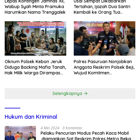
Lepas Kontingen Jamnas XII,
Usai Sempat Dikabarkan
Wabup Syah Minta Pramuka
Tertahan, Ijazah Dua Santri
Harumkan Nama Trenggalek
Kembali ke Orang Tua
Secara Cuma-cuma
Oknum Polsek Kebon Jeruk
Polres Pasuruan Nonjobkan
Diduga Backing Mafia Tanah,
Anggota Reskrim Polsek Beji,
Hak Milik Warga Dirampas
Wujud Komitmen
Lewat Paksaan
Transparansi Penanganan
Dugaan Penganiayaan
Selengkapnya
Hukum dan Kriminal
4 Mei 2024
0 Komentar
Pelaku Pencurian Modus Pecah Kaca Mobil
,diamankan Sat Reskrim Polres Metro Bekasi