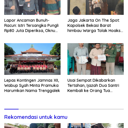
Lapor Ancaman Bunuh-
Jaga Jakarta On The Spot:
Racun: Istri Tersangka Pungli
Kapolsek Bekasi Barat
Rp80 Juta Diperiksa, Oknum
himbau Warga Tolak Hoaks
G Mengaku Utusan Kadis
& Cegah Tawuran Usai
Disdagperin
Sholat Jumat
Lepas Kontingen Jamnas XII,
Usai Sempat Dikabarkan
Wabup Syah Minta Pramuka
Tertahan, Ijazah Dua Santri
Harumkan Nama Trenggalek
Kembali ke Orang Tua
Secara Cuma-cuma
Rekomendasi untuk kamu