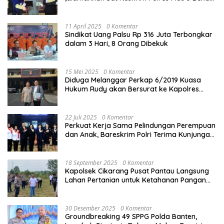
Kota
11 April 2025
0 Komentar
Sindikat Uang Palsu Rp 316 Juta Terbongkar
dalam 3 Hari, 8 Orang Dibekuk
15 Mei 2025
0 Komentar
Diduga Melanggar Perkap 6/2019 Kuasa
Hukum Rudy akan Bersurat ke Kapolres
Bandung Kota .
22 Juli 2025
0 Komentar
Perkuat Kerja Sama Pelindungan Perempuan
dan Anak, Bareskrim Polri Terima Kunjungan
Delegasi Kepolisian nasional Korea Selatan
18 September 2025
0 Komentar
Kapolsek Cikarang Pusat Pantau Langsung
Lahan Pertanian untuk Ketahanan Pangan
Nasional
30 Desember 2025
0 Komentar
Groundbreaking 49 SPPG Polda Banten,