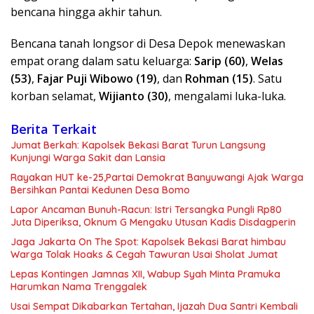
bencana hingga akhir tahun.
Bencana tanah longsor di Desa Depok menewaskan
empat orang dalam satu keluarga:
Sarip (60)
,
Welas
(53)
,
Fajar Puji Wibowo (19)
, dan
Rohman (15)
. Satu
korban selamat,
Wijianto (30)
, mengalami luka-luka.
Berita Terkait
Jumat Berkah: Kapolsek Bekasi Barat Turun Langsung
Kunjungi Warga Sakit dan Lansia
Rayakan HUT ke-25,Partai Demokrat Banyuwangi Ajak Warga
Bersihkan Pantai Kedunen Desa Bomo
Lapor Ancaman Bunuh-Racun: Istri Tersangka Pungli Rp80
Juta Diperiksa, Oknum G Mengaku Utusan Kadis Disdagperin
Jaga Jakarta On The Spot: Kapolsek Bekasi Barat himbau
Warga Tolak Hoaks & Cegah Tawuran Usai Sholat Jumat
Lepas Kontingen Jamnas XII, Wabup Syah Minta Pramuka
Harumkan Nama Trenggalek
Usai Sempat Dikabarkan Tertahan, Ijazah Dua Santri Kembali