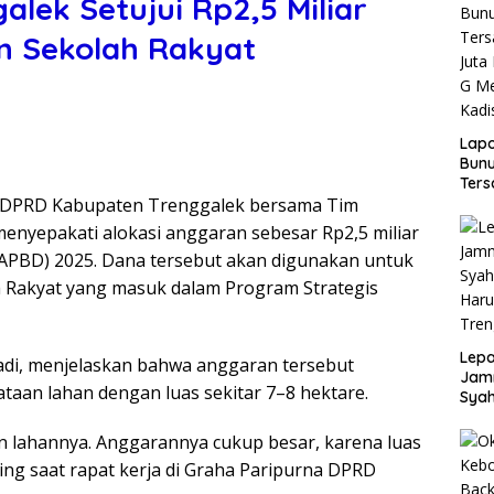
lek Setujui Rp2,5 Miliar
n Sekolah Rakyat
Lap
Bunu
Ters
 DPRD Kabupaten Trenggalek bersama Tim
Rp80
Okn
nyepakati alokasi anggaran sebesar Rp2,5 miliar
Utus
PBD) 2025. Dana tersebut akan digunakan untuk
Disd
Rakyat yang masuk dalam Program Strategis
Lepa
di, menjelaskan bahwa anggaran tersebut
Jamn
aan lahan dengan luas sekitar 7–8 hektare.
Syah
Har
Tren
aan lahannya. Anggarannya cukup besar, karena luas
ing saat rapat kerja di Graha Paripurna DPRD