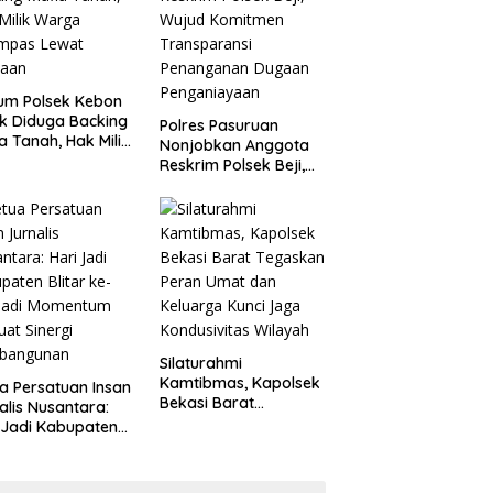
um Polsek Kebon
k Diduga Backing
Polres Pasuruan
a Tanah, Hak Milik
Nonjobkan Anggota
ga Dirampas
Reskrim Polsek Beji,
at Paksaan
Wujud Komitmen
Transparansi
Penanganan Dugaan
Penganiayaan
Silaturahmi
Kamtibmas, Kapolsek
a Persatuan Insan
Bekasi Barat
alis Nusantara:
Tegaskan Peran Umat
 Jadi Kabupaten
dan Keluarga Kunci
ar ke-702 Jadi
Jaga Kondusivitas
entum Perkuat
Wilayah
ergi Pembangunan