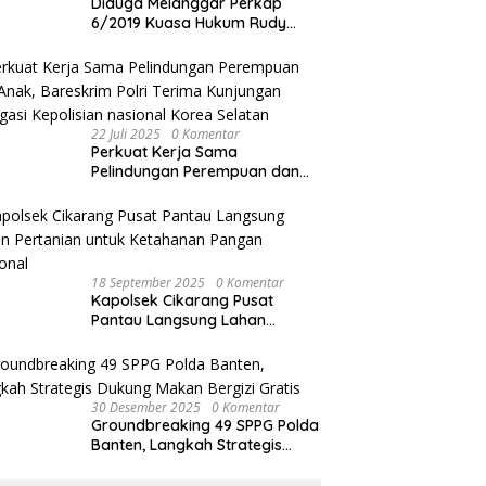
Diduga Melanggar Perkap
6/2019 Kuasa Hukum Rudy
akan Bersurat ke Kapolres
Bandung Kota .
22 Juli 2025
0 Komentar
Perkuat Kerja Sama
Pelindungan Perempuan dan
Anak, Bareskrim Polri Terima
Kunjungan Delegasi Kepolisian
nasional Korea Selatan
18 September 2025
0 Komentar
Kapolsek Cikarang Pusat
Pantau Langsung Lahan
Pertanian untuk Ketahanan
Pangan Nasional
30 Desember 2025
0 Komentar
Groundbreaking 49 SPPG Polda
Banten, Langkah Strategis
Dukung Makan Bergizi Gratis