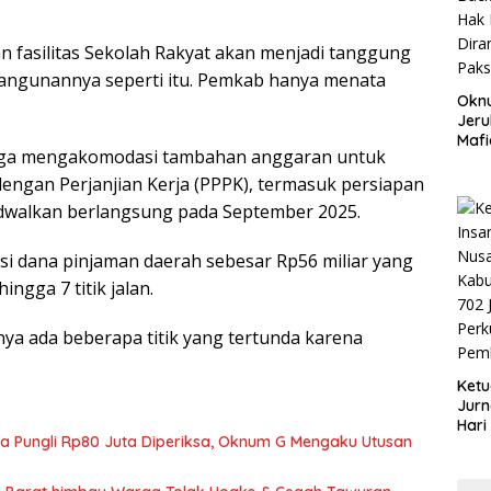
fasilitas Sekolah Rakyat akan menjadi tanggung
angunannya seperti itu. Pemkab hanya menata
Okn
Jeru
Mafi
juga mengakomodasi tambahan anggaran untuk
War
Lew
engan Perjanjian Kerja (PPPK), termasuk persiapan
adwalkan berlangsung pada September 2025.
si dana pinjaman daerah sebesar Rp56 miliar yang
ngga 7 titik jalan.
ya ada beberapa titik yang tertunda karena
Ketu
Jurn
Hari
ka Pungli Rp80 Juta Diperiksa, Oknum G Mengaku Utusan
Blit
Mom
Sin