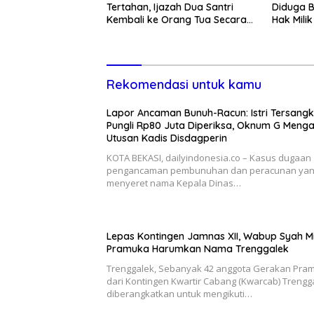
Tertahan, Ijazah Dua Santri
Diduga B
Kembali ke Orang Tua Secara
Hak Mili
Cuma-cuma
Lewat P
Rekomendasi untuk kamu
Lapor Ancaman Bunuh-Racun: Istri Tersang
Pungli Rp80 Juta Diperiksa, Oknum G Meng
Utusan Kadis Disdagperin
KOTA BEKASI, dailyindonesia.co – Kasus dugaan
pengancaman pembunuhan dan peracunan ya
menyeret nama Kepala Dinas…
Lepas Kontingen Jamnas XII, Wabup Syah M
Pramuka Harumkan Nama Trenggalek
Trenggalek, Sebanyak 42 anggota Gerakan Pra
dari Kontingen Kwartir Cabang (Kwarcab) Trengg
diberangkatkan untuk mengikuti…