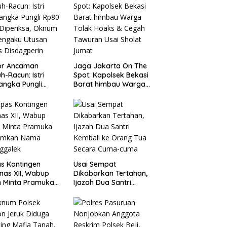
or Ancaman
Jaga Jakarta On The
h-Racun: Istri
Spot: Kapolsek Bekasi
angka Pungli
Barat himbau Warga
 Juta Diperiksa,
Tolak Hoaks & Cegah
um G Mengaku
Tawuran Usai Sholat
an Kadis
Jumat
agperin
s Kontingen
Usai Sempat
as XII, Wabup
Dikabarkan Tertahan,
 Minta Pramuka
Ijazah Dua Santri
umkan Nama
Kembali ke Orang Tua
ggalek
Secara Cuma-cuma