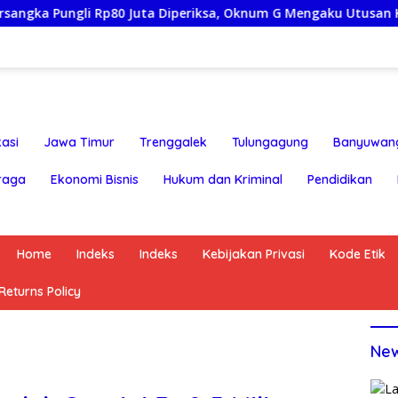
i Rp80 Juta Diperiksa, Oknum G Mengaku Utusan Kadis Disdagp
asi
Jawa Timur
Trenggalek
Tulungagung
Banyuwan
raga
Ekonomi Bisnis
Hukum dan Kriminal
Pendidikan
Home
Indeks
Indeks
Kebijakan Privasi
Kode Etik
eturns Policy
Ne