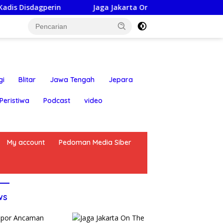
erin
Jaga Jakarta On The Spot: Kapolsek Bekasi Barat
gi
Blitar
Jawa Tengah
Jepara
Peristiwa
Podcast
video
My account
Pedoman Media Siber
ws