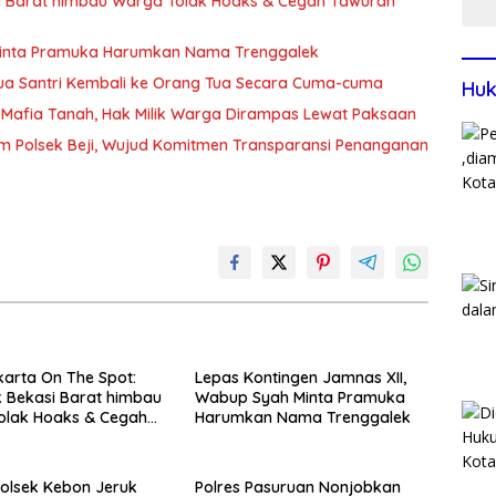
si Barat himbau Warga Tolak Hoaks & Cegah Tawuran
Minta Pramuka Harumkan Nama Trenggalek
Dua Santri Kembali ke Orang Tua Secara Cuma-cuma
Huk
Mafia Tanah, Hak Milik Warga Dirampas Lewat Paksaan
m Polsek Beji, Wujud Komitmen Transparansi Penanganan
arta On The Spot:
Lepas Kontingen Jamnas XII,
 Bekasi Barat himbau
Wabup Syah Minta Pramuka
olak Hoaks & Cegah
Harumkan Nama Trenggalek
Usai Sholat Jumat
olsek Kebon Jeruk
Polres Pasuruan Nonjobkan