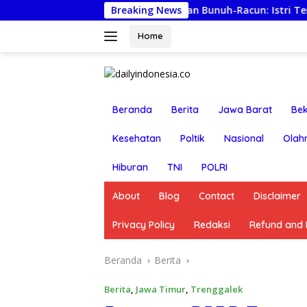
Langsung
Lapor Ancaman Bunuh-Racun: Istri Tersangka Pungl
Breaking News
ke
konten
Home
Beranda
Berita
Jawa Barat
Bek
Kesehatan
Poltik
Nasional
Olah
Hiburan
TNI
POLRI
About
Blog
Contact
Disclaimer
Privacy Policy
Redaksi
Refund and R
Beranda
Berita
Berita
,
Jawa Timur
,
Trenggalek