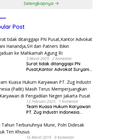
Selengkapnya
ular Post
3 Maret 2025
2 Komentar
Surat tidak ditanggapi PN
Pusat,Kantor Advokat Suryani
Hariandja,SH dan Patners Bikin
Pengaduan ke Mahkamah
Agung RI
12 Februari 2025
1 Komentar
Team Kuasa Hukum Karyawan
PT. Zug Industri Indonesia
(Pailit) Masih Terus
Memperjuangkan Hak
Karyawan di Pengadilan Negeri
Jakarta Pusat
16 Maret 2019
0 Komentar