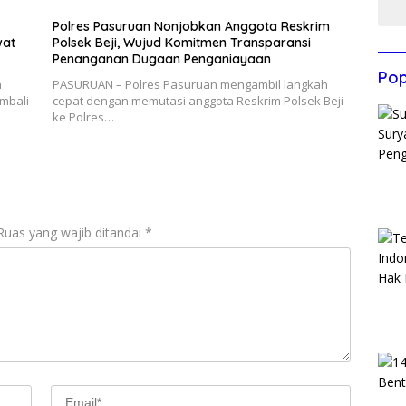
Polres Pasuruan Nonjobkan Anggota Reskrim
wat
Polsek Beji, Wujud Komitmen Transparansi
Penanganan Dugaan Penganiayaan
Pop
n
PASURUAN – Polres Pasuruan mengambil langkah
mbali
cepat dengan memutasi anggota Reskrim Polsek Beji
ke Polres…
Ruas yang wajib ditandai
*