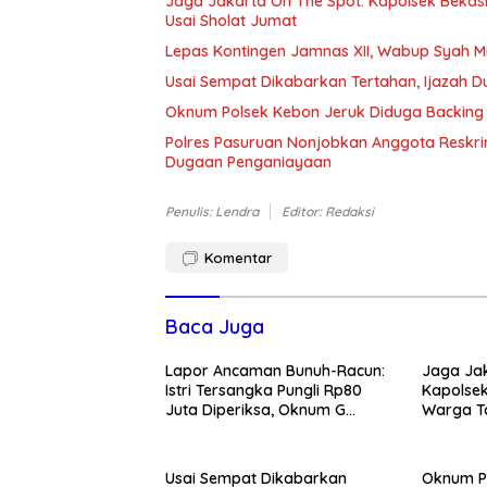
Jaga Jakarta On The Spot: Kapolsek Beka
Usai Sholat Jumat
Lepas Kontingen Jamnas XII, Wabup Syah 
Usai Sempat Dikabarkan Tertahan, Ijazah 
Oknum Polsek Kebon Jeruk Diduga Backing 
Polres Pasuruan Nonjobkan Anggota Reskri
Dugaan Penganiayaan
Penulis: Lendra
Editor: Redaksi
Komentar
Baca Juga
Lapor Ancaman Bunuh-Racun:
Jaga Jak
Istri Tersangka Pungli Rp80
Kapolsek
Juta Diperiksa, Oknum G
Warga T
Mengaku Utusan Kadis
Tawuran 
Disdagperin
Usai Sempat Dikabarkan
Oknum P