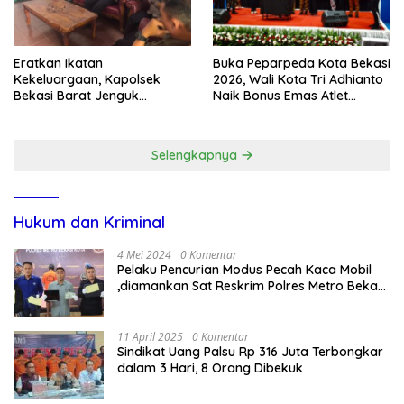
Eratkan Ikatan
Buka Peparpeda Kota Bekasi
Kekeluargaan, Kapolsek
2026, Wali Kota Tri Adhianto
Bekasi Barat Jenguk
Naik Bonus Emas Atlet
Anggota yang Sedang Sakit
Paralimpik Jadi Rp60 Juta
Selengkapnya
Hukum dan Kriminal
4 Mei 2024
0 Komentar
Pelaku Pencurian Modus Pecah Kaca Mobil
,diamankan Sat Reskrim Polres Metro Bekasi
Kota
11 April 2025
0 Komentar
Sindikat Uang Palsu Rp 316 Juta Terbongkar
dalam 3 Hari, 8 Orang Dibekuk