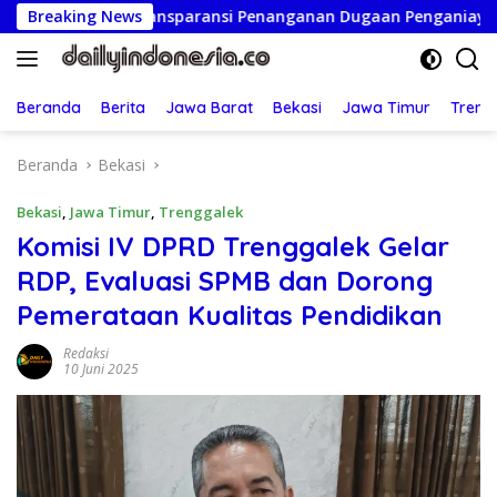
Langsung
en Transparansi Penanganan Dugaan Penganiayaan
Breaking News
Ketu
ke
konten
Beranda
Berita
Jawa Barat
Bekasi
Jawa Timur
Treng
Beranda
Bekasi
Bekasi
,
Jawa Timur
,
Trenggalek
Komisi IV DPRD Trenggalek Gelar
RDP, Evaluasi SPMB dan Dorong
Pemerataan Kualitas Pendidikan
Redaksi
10 Juni 2025