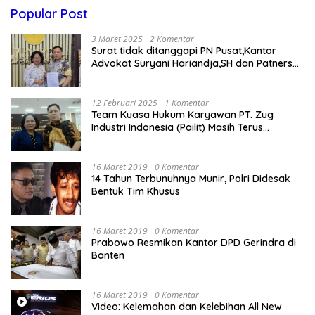
Popular Post
3 Maret 2025
2 Komentar
Surat tidak ditanggapi PN Pusat,Kantor
Advokat Suryani Hariandja,SH dan Patners
Bikin Pengaduan ke Mahkamah Agung RI
12 Februari 2025
1 Komentar
Team Kuasa Hukum Karyawan PT. Zug
Industri Indonesia (Pailit) Masih Terus
Memperjuangkan Hak Karyawan di
Pengadilan Negeri Jakarta Pusat
16 Maret 2019
0 Komentar
14 Tahun Terbunuhnya Munir, Polri Didesak
Bentuk Tim Khusus
16 Maret 2019
0 Komentar
Prabowo Resmikan Kantor DPD Gerindra di
Banten
16 Maret 2019
0 Komentar
Video: Kelemahan dan Kelebihan All New