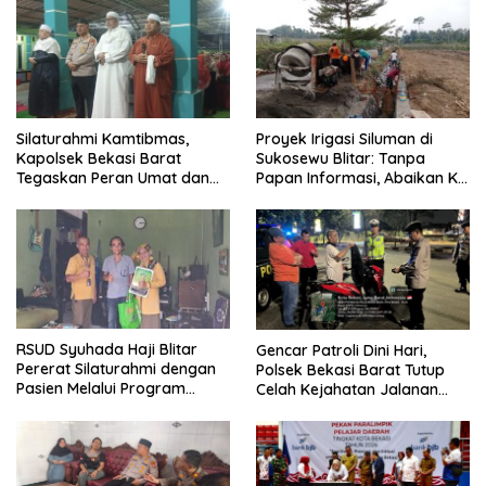
Pembangunan
Dugaan Penganiayaan
Proyek Irigasi Siluman di
Silaturahmi Kamtibmas,
Sukosewu Blitar: Tanpa
Kapolsek Bekasi Barat
Papan Informasi, Abaikan K3,
Tegaskan Peran Umat dan
dan Terkesan Lempar
Keluarga Kunci Jaga
Tanggung Jawab
Kondusivitas Wilayah
RSUD Syuhada Haji Blitar
Gencar Patroli Dini Hari,
Pererat Silaturahmi dengan
Polsek Bekasi Barat Tutup
Pasien Melalui Program
Celah Kejahatan Jalanan
Kunjungan Rumah
dan Ancaman Tawuran