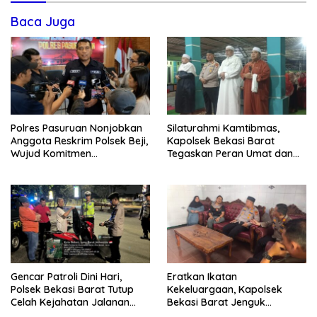
Baca Juga
Polres Pasuruan Nonjobkan
Silaturahmi Kamtibmas,
Anggota Reskrim Polsek Beji,
Kapolsek Bekasi Barat
Wujud Komitmen
Tegaskan Peran Umat dan
Transparansi Penanganan
Keluarga Kunci Jaga
Dugaan Penganiayaan
Kondusivitas Wilayah
Gencar Patroli Dini Hari,
Eratkan Ikatan
Polsek Bekasi Barat Tutup
Kekeluargaan, Kapolsek
Celah Kejahatan Jalanan
Bekasi Barat Jenguk
dan Ancaman Tawuran
Anggota yang Sedang Sakit