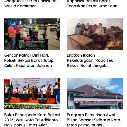
Anggota Reskrim Polsek Beji,
Kapolsek Bekasi Barat
Wujud Komitmen
Tegaskan Peran Umat dan
Transparansi Penanganan
Keluarga Kunci Jaga
Dugaan Penganiayaan
Kondusivitas Wilayah
Gencar Patroli Dini Hari,
Eratkan Ikatan
Polsek Bekasi Barat Tutup
Kekeluargaan, Kapolsek
Celah Kejahatan Jalanan
Bekasi Barat Jenguk
dan Ancaman Tawuran
Anggota yang Sedang Sakit
Buka Peparpeda Kota Bekasi
Program Pemutihan Awal
2026, Wali Kota Tri Adhianto
Bulan Samsat Sidoarjo kota,
Naik Bonus Emas Atlet
tetap prima layani