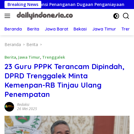
Langsung
sparansi Penanganan Dugaan Penganiayaan
Breaking News
Ketua Persa
ke
konten
Beranda
Berita
Jawa Barat
Bekasi
Jawa Timur
Treng
Beranda
Berita
Berita
,
Jawa Timur
,
Trenggalek
23 Guru PPPK Terancam Dipindah,
DPRD Trenggalek Minta
Kemenpan-RB Tinjau Ulang
Penempatan
Redaksi
26 Mei 2025