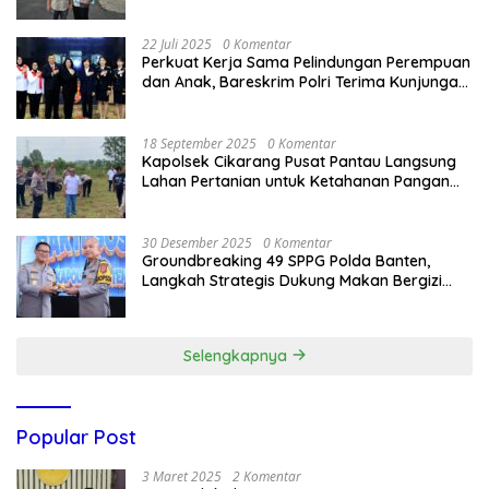
Bandung Kota .
22 Juli 2025
0 Komentar
Perkuat Kerja Sama Pelindungan Perempuan
dan Anak, Bareskrim Polri Terima Kunjungan
Delegasi Kepolisian nasional Korea Selatan
18 September 2025
0 Komentar
Kapolsek Cikarang Pusat Pantau Langsung
Lahan Pertanian untuk Ketahanan Pangan
Nasional
30 Desember 2025
0 Komentar
Groundbreaking 49 SPPG Polda Banten,
Langkah Strategis Dukung Makan Bergizi
Gratis
Selengkapnya
Popular Post
3 Maret 2025
2 Komentar