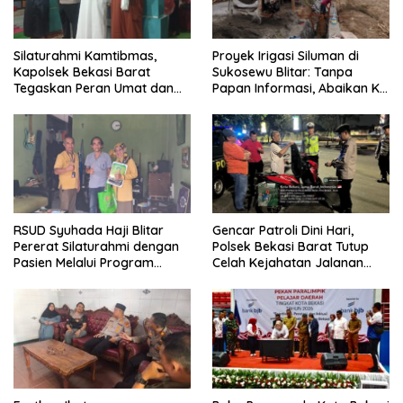
Silaturahmi Kamtibmas,
Proyek Irigasi Siluman di
Kapolsek Bekasi Barat
Sukosewu Blitar: Tanpa
Tegaskan Peran Umat dan
Papan Informasi, Abaikan K3,
Keluarga Kunci Jaga
dan Terkesan Lempar
Kondusivitas Wilayah
Tanggung Jawab
RSUD Syuhada Haji Blitar
Gencar Patroli Dini Hari,
Pererat Silaturahmi dengan
Polsek Bekasi Barat Tutup
Pasien Melalui Program
Celah Kejahatan Jalanan
Kunjungan Rumah
dan Ancaman Tawuran