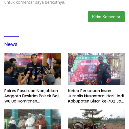
untuk komentar saya berikutnya.
News
Polres Pasuruan Nonjobkan
Ketua Persatuan Insan
Anggota Reskrim Polsek Beji,
Jurnalis Nusantara: Hari Jadi
Wujud Komitmen
Kabupaten Blitar ke-702 Jadi
Transparansi Penanganan
Momentum Perkuat Sinergi
Dugaan Penganiayaan
Pembangunan