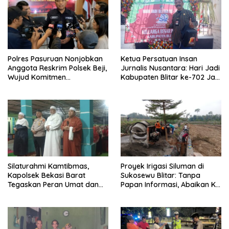
Polres Pasuruan Nonjobkan
Ketua Persatuan Insan
Anggota Reskrim Polsek Beji,
Jurnalis Nusantara: Hari Jadi
Wujud Komitmen
Kabupaten Blitar ke-702 Jadi
Transparansi Penanganan
Momentum Perkuat Sinergi
Dugaan Penganiayaan
Pembangunan
Silaturahmi Kamtibmas,
Proyek Irigasi Siluman di
Kapolsek Bekasi Barat
Sukosewu Blitar: Tanpa
Tegaskan Peran Umat dan
Papan Informasi, Abaikan K3,
Keluarga Kunci Jaga
dan Terkesan Lempar
Kondusivitas Wilayah
Tanggung Jawab