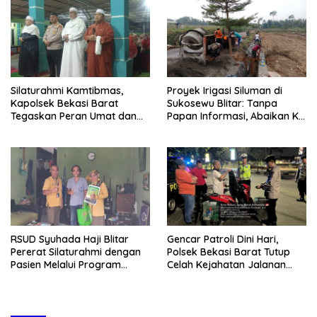
Silaturahmi Kamtibmas,
Proyek Irigasi Siluman di
Kapolsek Bekasi Barat
Sukosewu Blitar: Tanpa
Tegaskan Peran Umat dan
Papan Informasi, Abaikan K3,
Keluarga Kunci Jaga
dan Terkesan Lempar
Kondusivitas Wilayah
Tanggung Jawab
RSUD Syuhada Haji Blitar
Gencar Patroli Dini Hari,
Pererat Silaturahmi dengan
Polsek Bekasi Barat Tutup
Pasien Melalui Program
Celah Kejahatan Jalanan
Kunjungan Rumah
dan Ancaman Tawuran