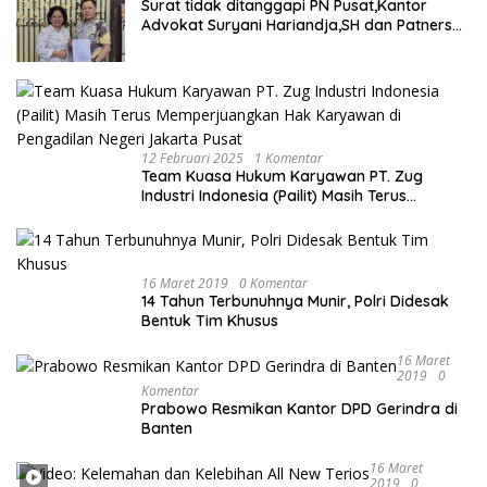
Surat tidak ditanggapi PN Pusat,Kantor
Advokat Suryani Hariandja,SH dan Patners
Bikin Pengaduan ke Mahkamah Agung RI
12 Februari 2025
1 Komentar
Team Kuasa Hukum Karyawan PT. Zug
Industri Indonesia (Pailit) Masih Terus
Memperjuangkan Hak Karyawan di
Pengadilan Negeri Jakarta Pusat
16 Maret 2019
0 Komentar
14 Tahun Terbunuhnya Munir, Polri Didesak
Bentuk Tim Khusus
16 Maret
2019
0
Komentar
Prabowo Resmikan Kantor DPD Gerindra di
Banten
16 Maret
2019
0