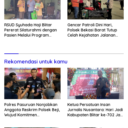
RSUD Syuhada Haji Blitar
Gencar Patroli Dini Hari,
Pererat Silaturahmi dengan
Polsek Bekasi Barat Tutup
Pasien Melalui Program
Celah Kejahatan Jalanan
Kunjungan Rumah
dan Ancaman Tawuran
Rekomendasi untuk kamu
Polres Pasuruan Nonjobkan
Ketua Persatuan Insan
Anggota Reskrim Polsek Beji,
Jurnalis Nusantara: Hari Jadi
Wujud Komitmen
Kabupaten Blitar ke-702 Jadi
Transparansi Penanganan
Momentum Perkuat Sinergi
Dugaan Penganiayaan
Pembangunan