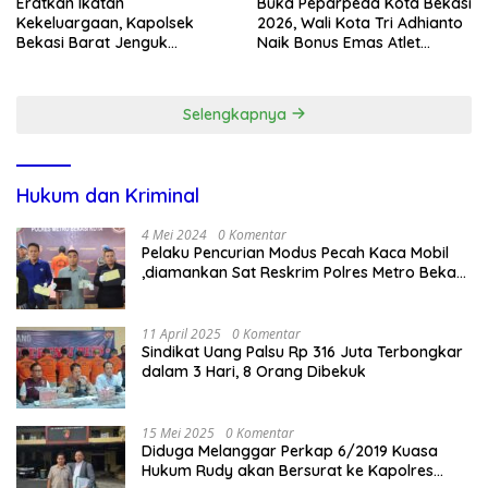
Eratkan Ikatan
Buka Peparpeda Kota Bekasi
Kekeluargaan, Kapolsek
2026, Wali Kota Tri Adhianto
Bekasi Barat Jenguk
Naik Bonus Emas Atlet
Anggota yang Sedang Sakit
Paralimpik Jadi Rp60 Juta
Selengkapnya
Hukum dan Kriminal
4 Mei 2024
0 Komentar
Pelaku Pencurian Modus Pecah Kaca Mobil
,diamankan Sat Reskrim Polres Metro Bekasi
Kota
11 April 2025
0 Komentar
Sindikat Uang Palsu Rp 316 Juta Terbongkar
dalam 3 Hari, 8 Orang Dibekuk
15 Mei 2025
0 Komentar
Diduga Melanggar Perkap 6/2019 Kuasa
Hukum Rudy akan Bersurat ke Kapolres