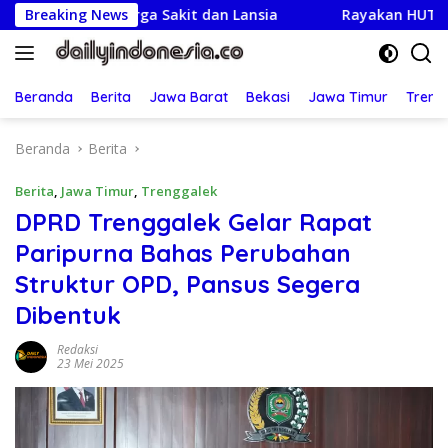
Langsung
i Warga Sakit dan Lansia
Breaking News
Rayakan HUT ke-25,Partai D
ke
konten
Beranda
Berita
Jawa Barat
Bekasi
Jawa Timur
Treng
Beranda
Berita
Berita
,
Jawa Timur
,
Trenggalek
DPRD Trenggalek Gelar Rapat
Paripurna Bahas Perubahan
Struktur OPD, Pansus Segera
Dibentuk
Redaksi
23 Mei 2025