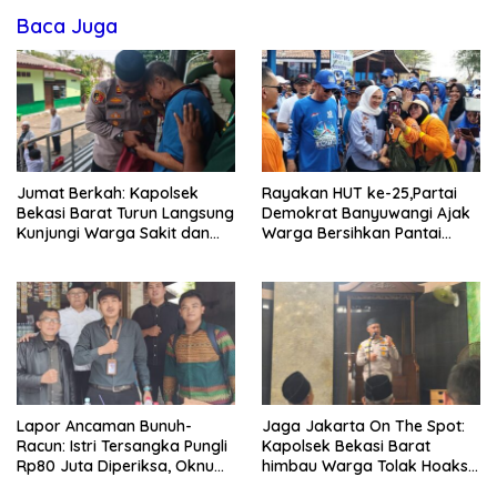
Baca Juga
Jumat Berkah: Kapolsek
Rayakan HUT ke-25,Partai
Bekasi Barat Turun Langsung
Demokrat Banyuwangi Ajak
Kunjungi Warga Sakit dan
Warga Bersihkan Pantai
Lansia
Kedunen Desa Bomo
Lapor Ancaman Bunuh-
Jaga Jakarta On The Spot:
Racun: Istri Tersangka Pungli
Kapolsek Bekasi Barat
Rp80 Juta Diperiksa, Oknum
himbau Warga Tolak Hoaks
G Mengaku Utusan Kadis
& Cegah Tawuran Usai