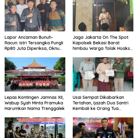
Lapor Ancaman Bunuh-
Jaga Jakarta On The Spot:
Racun: Istri Tersangka Pungli
Kapolsek Bekasi Barat
Rp80 Juta Diperiksa, Oknum
himbau Warga Tolak Hoaks
G Mengaku Utusan Kadis
& Cegah Tawuran Usai
Disdagperin
Sholat Jumat
Lepas Kontingen Jamnas XII,
Usai Sempat Dikabarkan
Wabup Syah Minta Pramuka
Tertahan, Ijazah Dua Santri
Harumkan Nama Trenggalek
Kembali ke Orang Tua
Secara Cuma-cuma