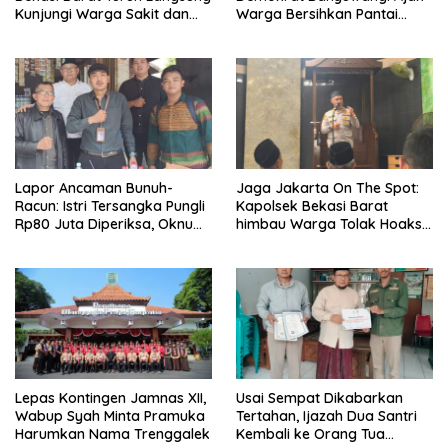
Kunjungi Warga Sakit dan
Warga Bersihkan Pantai
Lansia
Kedunen Desa Bomo
Lapor Ancaman Bunuh-
Jaga Jakarta On The Spot:
Racun: Istri Tersangka Pungli
Kapolsek Bekasi Barat
Rp80 Juta Diperiksa, Oknum
himbau Warga Tolak Hoaks
G Mengaku Utusan Kadis
& Cegah Tawuran Usai
Disdagperin
Sholat Jumat
Lepas Kontingen Jamnas XII,
Usai Sempat Dikabarkan
Wabup Syah Minta Pramuka
Tertahan, Ijazah Dua Santri
Harumkan Nama Trenggalek
Kembali ke Orang Tua