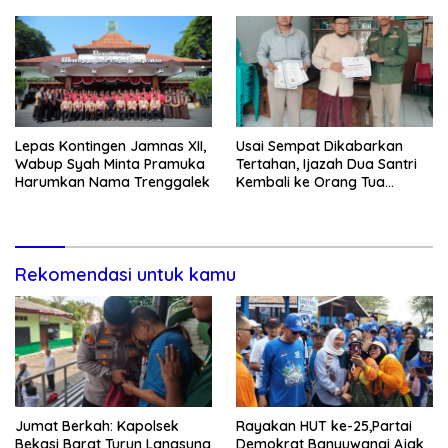
Disdagperin
Sholat Jumat
Lepas Kontingen Jamnas XII,
Usai Sempat Dikabarkan
Wabup Syah Minta Pramuka
Tertahan, Ijazah Dua Santri
Harumkan Nama Trenggalek
Kembali ke Orang Tua
Secara Cuma-cuma
Rekomendasi untuk kamu
Jumat Berkah: Kapolsek
Rayakan HUT ke-25,Partai
Bekasi Barat Turun Langsung
Demokrat Banyuwangi Ajak