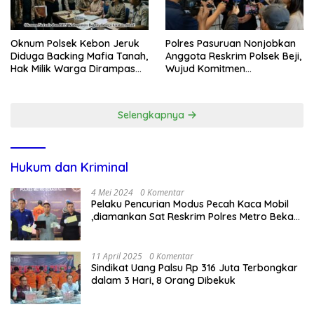
Oknum Polsek Kebon Jeruk
Polres Pasuruan Nonjobkan
Diduga Backing Mafia Tanah,
Anggota Reskrim Polsek Beji,
Hak Milik Warga Dirampas
Wujud Komitmen
Lewat Paksaan
Transparansi Penanganan
Dugaan Penganiayaan
Selengkapnya
Hukum dan Kriminal
4 Mei 2024
0 Komentar
Pelaku Pencurian Modus Pecah Kaca Mobil
,diamankan Sat Reskrim Polres Metro Bekasi
Kota
11 April 2025
0 Komentar
Sindikat Uang Palsu Rp 316 Juta Terbongkar
dalam 3 Hari, 8 Orang Dibekuk