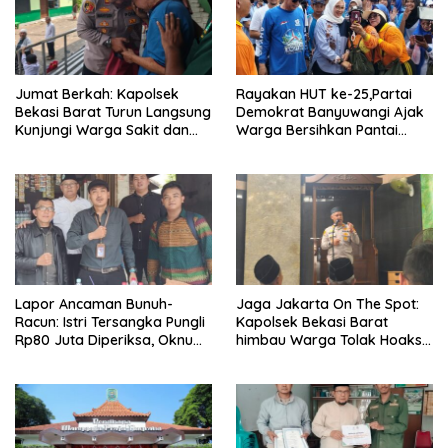
Jumat Berkah: Kapolsek
Rayakan HUT ke-25,Partai
Bekasi Barat Turun Langsung
Demokrat Banyuwangi Ajak
Kunjungi Warga Sakit dan
Warga Bersihkan Pantai
Lansia
Kedunen Desa Bomo
Lapor Ancaman Bunuh-
Jaga Jakarta On The Spot:
Racun: Istri Tersangka Pungli
Kapolsek Bekasi Barat
Rp80 Juta Diperiksa, Oknum
himbau Warga Tolak Hoaks
G Mengaku Utusan Kadis
& Cegah Tawuran Usai
Disdagperin
Sholat Jumat