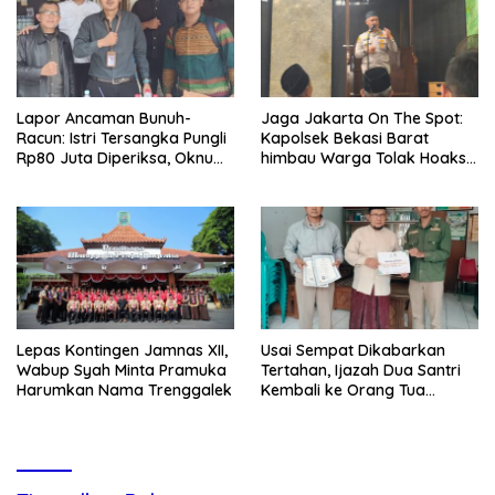
Lapor Ancaman Bunuh-
Jaga Jakarta On The Spot:
Racun: Istri Tersangka Pungli
Kapolsek Bekasi Barat
Rp80 Juta Diperiksa, Oknum
himbau Warga Tolak Hoaks
G Mengaku Utusan Kadis
& Cegah Tawuran Usai
Disdagperin
Sholat Jumat
Lepas Kontingen Jamnas XII,
Usai Sempat Dikabarkan
Wabup Syah Minta Pramuka
Tertahan, Ijazah Dua Santri
Harumkan Nama Trenggalek
Kembali ke Orang Tua
Secara Cuma-cuma