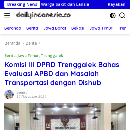
Langsung
njungi Warga Sakit dan Lansia
Breaking News
Rayakan HUT ke-25,Par
ke
konten
Beranda
Berita
Jawa Barat
Bekasi
Jawa Timur
Treng
Beranda
Berita
Berita
,
Jawa Timur
,
Trenggalek
Komisi III DPRD Trenggalek Bahas
Evaluasi APBD dan Masalah
Transportasi dengan Dishub
Lendra
15 November 2024