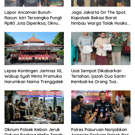
Lapor Ancaman Bunuh-
Jaga Jakarta On The Spot:
Racun: Istri Tersangka Pungli
Kapolsek Bekasi Barat
Rp80 Juta Diperiksa, Oknum
himbau Warga Tolak Hoaks
G Mengaku Utusan Kadis
& Cegah Tawuran Usai
Disdagperin
Sholat Jumat
Lepas Kontingen Jamnas XII,
Usai Sempat Dikabarkan
Wabup Syah Minta Pramuka
Tertahan, Ijazah Dua Santri
Harumkan Nama Trenggalek
Kembali ke Orang Tua
Secara Cuma-cuma
Oknum Polsek Kebon Jeruk
Polres Pasuruan Nonjobkan
Diduga Backing Mafia Tanah,
Anggota Reskrim Polsek Beji,