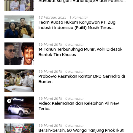
Advokat Suryani Hariandja,SH dan Patners
Bikin Pengaduan ke Mahkamah Agung RI
12 Februari 2025
1 Komentar
Team Kuasa Hukum Karyawan PT. Zug
Industri Indonesia (Pailit) Masih Terus
Memperjuangkan Hak Karyawan di
Pengadilan Negeri Jakarta Pusat
16 Maret 2019
0 Komentar
14 Tahun Terbunuhnya Munir, Polri Didesak
Bentuk Tim Khusus
16 Maret 2019
0 Komentar
Prabowo Resmikan Kantor DPD Gerindra di
Banten
16 Maret 2019
0 Komentar
Video: Kelemahan dan Kelebihan All New
Terios
16 Maret 2019
0 Komentar
Bersih-bersih, 60 Warga Tanjung Priok Ikuti