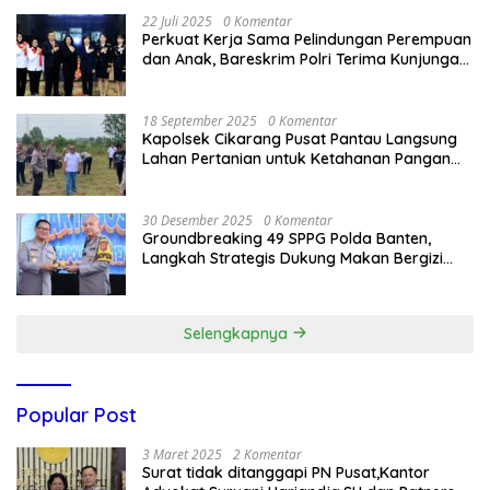
22 Juli 2025
0 Komentar
Perkuat Kerja Sama Pelindungan Perempuan
dan Anak, Bareskrim Polri Terima Kunjungan
Delegasi Kepolisian nasional Korea Selatan
18 September 2025
0 Komentar
Kapolsek Cikarang Pusat Pantau Langsung
Lahan Pertanian untuk Ketahanan Pangan
Nasional
30 Desember 2025
0 Komentar
Groundbreaking 49 SPPG Polda Banten,
Langkah Strategis Dukung Makan Bergizi
Gratis
Selengkapnya
Popular Post
3 Maret 2025
2 Komentar
Surat tidak ditanggapi PN Pusat,Kantor