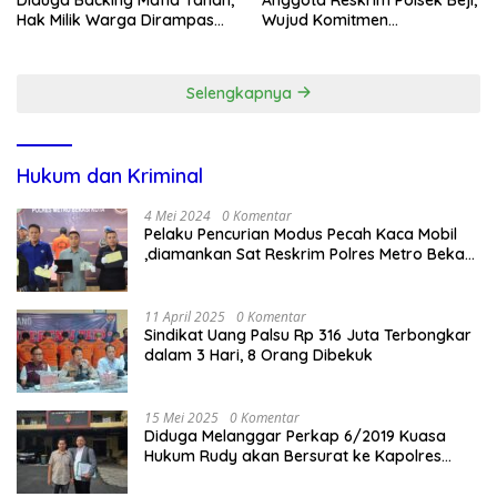
Hak Milik Warga Dirampas
Wujud Komitmen
Lewat Paksaan
Transparansi Penanganan
Dugaan Penganiayaan
Selengkapnya
Hukum dan Kriminal
4 Mei 2024
0 Komentar
Pelaku Pencurian Modus Pecah Kaca Mobil
,diamankan Sat Reskrim Polres Metro Bekasi
Kota
11 April 2025
0 Komentar
Sindikat Uang Palsu Rp 316 Juta Terbongkar
dalam 3 Hari, 8 Orang Dibekuk
15 Mei 2025
0 Komentar
Diduga Melanggar Perkap 6/2019 Kuasa
Hukum Rudy akan Bersurat ke Kapolres
Bandung Kota .