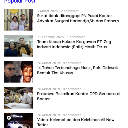
Popular Post
3 Maret 2025
2 Komentar
Surat tidak ditanggapi PN Pusat,Kantor
Advokat Suryani Hariandja,SH dan Patners
Bikin Pengaduan ke Mahkamah Agung RI
12 Februari 2025
1 Komentar
Team Kuasa Hukum Karyawan PT. Zug
Industri Indonesia (Pailit) Masih Terus
Memperjuangkan Hak Karyawan di
Pengadilan Negeri Jakarta Pusat
16 Maret 2019
0 Komentar
14 Tahun Terbunuhnya Munir, Polri Didesak
Bentuk Tim Khusus
16 Maret 2019
0 Komentar
Prabowo Resmikan Kantor DPD Gerindra di
Banten
16 Maret 2019
0 Komentar
Video: Kelemahan dan Kelebihan All New
Terios