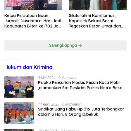
Ketua Persatuan Insan
Silaturahmi Kamtibmas,
Jurnalis Nusantara: Hari Jadi
Kapolsek Bekasi Barat
Kabupaten Blitar ke-702 Jadi
Tegaskan Peran Umat dan
Momentum Perkuat Sinergi
Keluarga Kunci Jaga
Pembangunan
Kondusivitas Wilayah
Selengkapnya
Hukum dan Kriminal
4 Mei 2024
0 Komentar
Pelaku Pencurian Modus Pecah Kaca Mobil
,diamankan Sat Reskrim Polres Metro Bekasi
Kota
11 April 2025
0 Komentar
Sindikat Uang Palsu Rp 316 Juta Terbongkar
dalam 3 Hari, 8 Orang Dibekuk
15 Mei 2025
0 Komentar