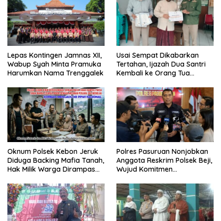
Lepas Kontingen Jamnas XII,
Usai Sempat Dikabarkan
Wabup Syah Minta Pramuka
Tertahan, Ijazah Dua Santri
Harumkan Nama Trenggalek
Kembali ke Orang Tua
Secara Cuma-cuma
Oknum Polsek Kebon Jeruk
Polres Pasuruan Nonjobkan
Diduga Backing Mafia Tanah,
Anggota Reskrim Polsek Beji,
Hak Milik Warga Dirampas
Wujud Komitmen
Lewat Paksaan
Transparansi Penanganan
Dugaan Penganiayaan