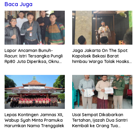
Baca Juga
Lapor Ancaman Bunuh-
Jaga Jakarta On The Spot:
Racun: Istri Tersangka Pungli
Kapolsek Bekasi Barat
Rp80 Juta Diperiksa, Oknum
himbau Warga Tolak Hoaks
G Mengaku Utusan Kadis
& Cegah Tawuran Usai
Disdagperin
Sholat Jumat
Lepas Kontingen Jamnas XII,
Usai Sempat Dikabarkan
Wabup Syah Minta Pramuka
Tertahan, Ijazah Dua Santri
Harumkan Nama Trenggalek
Kembali ke Orang Tua
Secara Cuma-cuma