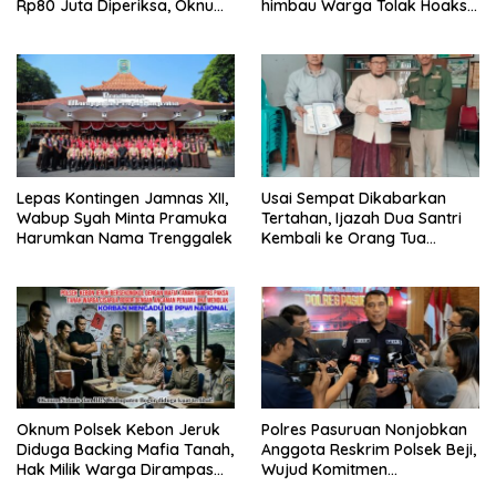
Rp80 Juta Diperiksa, Oknum
himbau Warga Tolak Hoaks
G Mengaku Utusan Kadis
& Cegah Tawuran Usai
Disdagperin
Sholat Jumat
Lepas Kontingen Jamnas XII,
Usai Sempat Dikabarkan
Wabup Syah Minta Pramuka
Tertahan, Ijazah Dua Santri
Harumkan Nama Trenggalek
Kembali ke Orang Tua
Secara Cuma-cuma
Oknum Polsek Kebon Jeruk
Polres Pasuruan Nonjobkan
Diduga Backing Mafia Tanah,
Anggota Reskrim Polsek Beji,
Hak Milik Warga Dirampas
Wujud Komitmen
Lewat Paksaan
Transparansi Penanganan