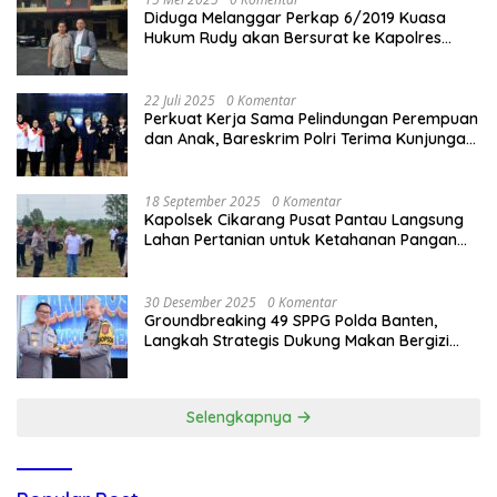
Diduga Melanggar Perkap 6/2019 Kuasa
Hukum Rudy akan Bersurat ke Kapolres
Bandung Kota .
22 Juli 2025
0 Komentar
Perkuat Kerja Sama Pelindungan Perempuan
dan Anak, Bareskrim Polri Terima Kunjungan
Delegasi Kepolisian nasional Korea Selatan
18 September 2025
0 Komentar
Kapolsek Cikarang Pusat Pantau Langsung
Lahan Pertanian untuk Ketahanan Pangan
Nasional
30 Desember 2025
0 Komentar
Groundbreaking 49 SPPG Polda Banten,
Langkah Strategis Dukung Makan Bergizi
Gratis
Selengkapnya