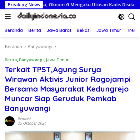
Langsung
iperiksa, Oknum G Mengaku Utusan Kadis Disdagperin
Breaking News
J
ke
konten
Beranda
Berita
Jawa Barat
Bekasi
Jawa Timur
Treng
Beranda
Banyuwangi
Berita
,
Banyuwangi
,
Jawa Timur
Terkait TPST,Agung Surya
Wirawan Aktivis Junior Rogojampi
Bersama Masyarakat Kedungrejo
Muncar Siap Geruduk Pemkab
Banyuwangi
Redaksi
25 Oktober 2024