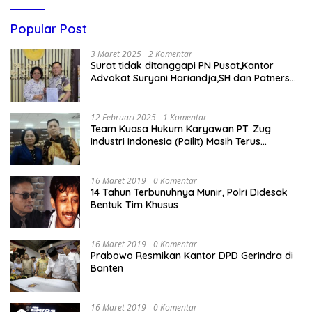
Popular Post
3 Maret 2025
2 Komentar
Surat tidak ditanggapi PN Pusat,Kantor
Advokat Suryani Hariandja,SH dan Patners
Bikin Pengaduan ke Mahkamah Agung RI
12 Februari 2025
1 Komentar
Team Kuasa Hukum Karyawan PT. Zug
Industri Indonesia (Pailit) Masih Terus
Memperjuangkan Hak Karyawan di
Pengadilan Negeri Jakarta Pusat
16 Maret 2019
0 Komentar
14 Tahun Terbunuhnya Munir, Polri Didesak
Bentuk Tim Khusus
16 Maret 2019
0 Komentar
Prabowo Resmikan Kantor DPD Gerindra di
Banten
16 Maret 2019
0 Komentar