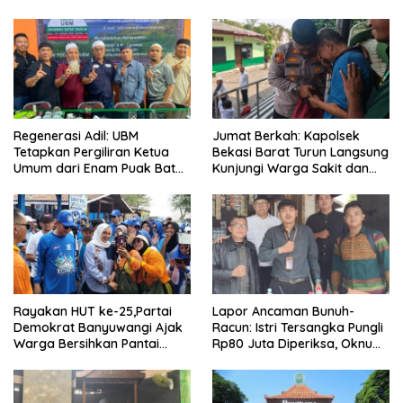
Komitmen Anggota
Warga Kranji
Regenerasi Adil: UBM
Jumat Berkah: Kapolsek
Tetapkan Pergiliran Ketua
Bekasi Barat Turun Langsung
Umum dari Enam Puak Batak
Kunjungi Warga Sakit dan
Muslim
Lansia
Rayakan HUT ke-25,Partai
Lapor Ancaman Bunuh-
Demokrat Banyuwangi Ajak
Racun: Istri Tersangka Pungli
Warga Bersihkan Pantai
Rp80 Juta Diperiksa, Oknum
Kedunen Desa Bomo
G Mengaku Utusan Kadis
Disdagperin