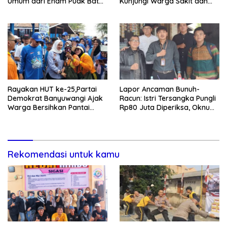
Umum dari Enam Puak Batak
Kunjungi Warga Sakit dan
Muslim
Lansia
Rayakan HUT ke-25,Partai
Lapor Ancaman Bunuh-
Demokrat Banyuwangi Ajak
Racun: Istri Tersangka Pungli
Warga Bersihkan Pantai
Rp80 Juta Diperiksa, Oknum
Kedunen Desa Bomo
G Mengaku Utusan Kadis
Disdagperin
Rekomendasi untuk kamu