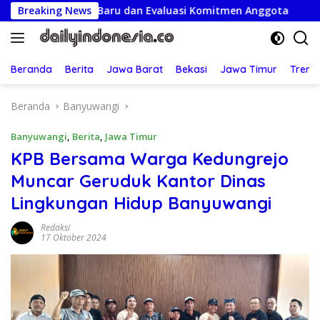
Langsung
ngurus Baru dan Evaluasi Komitmen Anggota
Breaking News
Semarak 
ke
konten
Beranda
Berita
Jawa Barat
Bekasi
Jawa Timur
Treng
Beranda
Banyuwangi
Banyuwangi
,
Berita
,
Jawa Timur
KPB Bersama Warga Kedungrejo
Muncar Geruduk Kantor Dinas
Lingkungan Hidup Banyuwangi
Redaksi
17 Oktober 2024