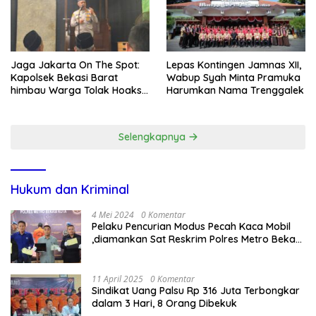
Jaga Jakarta On The Spot:
Lepas Kontingen Jamnas XII,
Kapolsek Bekasi Barat
Wabup Syah Minta Pramuka
himbau Warga Tolak Hoaks
Harumkan Nama Trenggalek
& Cegah Tawuran Usai
Sholat Jumat
Selengkapnya
Hukum dan Kriminal
4 Mei 2024
0 Komentar
Pelaku Pencurian Modus Pecah Kaca Mobil
,diamankan Sat Reskrim Polres Metro Bekasi
Kota
11 April 2025
0 Komentar
Sindikat Uang Palsu Rp 316 Juta Terbongkar
dalam 3 Hari, 8 Orang Dibekuk