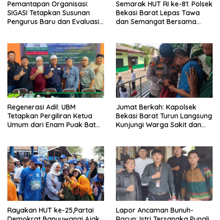
Pemantapan Organisasi:
Semarak HUT RI ke-81: Polsek
SIGASI Tetapkan Susunan
Bekasi Barat Lepas Tawa
Pengurus Baru dan Evaluasi
dan Semangat Bersama
Komitmen Anggota
Warga Kranji
Regenerasi Adil: UBM
Jumat Berkah: Kapolsek
Tetapkan Pergiliran Ketua
Bekasi Barat Turun Langsung
Umum dari Enam Puak Batak
Kunjungi Warga Sakit dan
Muslim
Lansia
Rayakan HUT ke-25,Partai
Lapor Ancaman Bunuh-
Demokrat Banyuwangi Ajak
Racun: Istri Tersangka Pungli