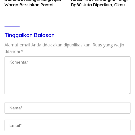
Warga Bersihkan Pantai
Rp80 Juta Diperiksa, Oknum
Kedunen Desa Bomo
G Mengaku Utusan Kadis
Disdagperin
Tinggalkan Balasan
Alamat email Anda tidak akan dipublikasikan.
Ruas yang wajib
ditandai
*