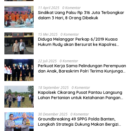
11 April 2025
0 Komentar
Sindikat Uang Palsu Rp 316 Juta Terbongkar
dalam 3 Hari, 8 Orang Dibekuk
15 Mei 2025
0 Komentar
Diduga Melanggar Perkap 6/2019 Kuasa
Hukum Rudy akan Bersurat ke Kapolres
Bandung Kota .
22 Juli 2025
0 Komentar
Perkuat Kerja Sama Pelindungan Perempuan
dan Anak, Bareskrim Polri Terima Kunjungan
Delegasi Kepolisian nasional Korea Selatan
18 September 2025
0 Komentar
Kapolsek Cikarang Pusat Pantau Langsung
Lahan Pertanian untuk Ketahanan Pangan
Nasional
30 Desember 2025
0 Komentar
Groundbreaking 49 SPPG Polda Banten,
Langkah Strategis Dukung Makan Bergizi
Gratis