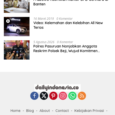
Banten
16 Maret 2019
0 Komentar
Video: Kelemahan dan Kelebihan All New
Terios
5 Agustus 2026
0 Komentar
Polres Pasuruan Nonjobkan Anggota
Reskrim Polsek Beji, Wujud Komitmen
Transparansi Penanganan Dugaan
Penganiayaan
Home
Blog
About
Contact
Kebijakan Privasi