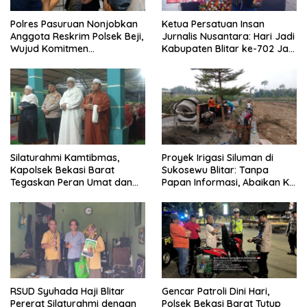
Polres Pasuruan Nonjobkan
Ketua Persatuan Insan
Anggota Reskrim Polsek Beji,
Jurnalis Nusantara: Hari Jadi
Wujud Komitmen
Kabupaten Blitar ke-702 Jadi
Transparansi Penanganan
Momentum Perkuat Sinergi
Dugaan Penganiayaan
Pembangunan
Silaturahmi Kamtibmas,
Proyek Irigasi Siluman di
Kapolsek Bekasi Barat
Sukosewu Blitar: Tanpa
Tegaskan Peran Umat dan
Papan Informasi, Abaikan K3,
Keluarga Kunci Jaga
dan Terkesan Lempar
Kondusivitas Wilayah
Tanggung Jawab
RSUD Syuhada Haji Blitar
Gencar Patroli Dini Hari,
Pererat Silaturahmi dengan
Polsek Bekasi Barat Tutup