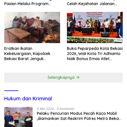
Pasien Melalui Program
Celah Kejahatan Jalanan
Kunjungan Rumah
dan Ancaman Tawuran
Eratkan Ikatan
Buka Peparpeda Kota Bekasi
Kekeluargaan, Kapolsek
2026, Wali Kota Tri Adhianto
Bekasi Barat Jenguk
Naik Bonus Emas Atlet
Anggota yang Sedang Sakit
Paralimpik Jadi Rp60 Juta
Selengkapnya
Hukum dan Kriminal
4 Mei 2024
0 Komentar
Pelaku Pencurian Modus Pecah Kaca Mobil
,diamankan Sat Reskrim Polres Metro Bekasi
Kota