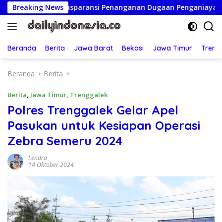
Langsung
n Transparansi Penanganan Dugaan Penganiayaan
Breaking News
Ketua
ke
konten
Beranda
Berita
Jawa Barat
Bekasi
Jawa Timur
Treng
Beranda
Berita
Berita
,
Jawa Timur
,
Trenggalek
Polres Trenggalek Gelar Apel
Pasukan untuk Kesiapan Operasi
Zebra Semeru 2024
Lendra
14 Oktober 2024