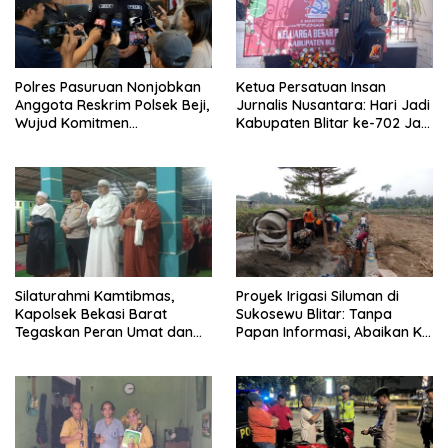
Polres Pasuruan Nonjobkan
Ketua Persatuan Insan
Anggota Reskrim Polsek Beji,
Jurnalis Nusantara: Hari Jadi
Wujud Komitmen
Kabupaten Blitar ke-702 Jadi
Transparansi Penanganan
Momentum Perkuat Sinergi
Dugaan Penganiayaan
Pembangunan
Silaturahmi Kamtibmas,
Proyek Irigasi Siluman di
Kapolsek Bekasi Barat
Sukosewu Blitar: Tanpa
Tegaskan Peran Umat dan
Papan Informasi, Abaikan K3,
Keluarga Kunci Jaga
dan Terkesan Lempar
Kondusivitas Wilayah
Tanggung Jawab