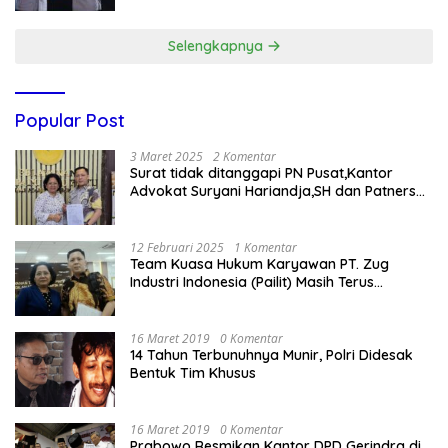
Selengkapnya
Popular Post
3 Maret 2025
2 Komentar
Surat tidak ditanggapi PN Pusat,Kantor
Advokat Suryani Hariandja,SH dan Patners
Bikin Pengaduan ke Mahkamah Agung RI
12 Februari 2025
1 Komentar
Team Kuasa Hukum Karyawan PT. Zug
Industri Indonesia (Pailit) Masih Terus
Memperjuangkan Hak Karyawan di
Pengadilan Negeri Jakarta Pusat
16 Maret 2019
0 Komentar
14 Tahun Terbunuhnya Munir, Polri Didesak
Bentuk Tim Khusus
16 Maret 2019
0 Komentar
Prabowo Resmikan Kantor DPD Gerindra di