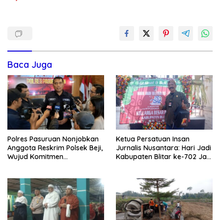
Baca Juga
Polres Pasuruan Nonjobkan
Ketua Persatuan Insan
Anggota Reskrim Polsek Beji,
Jurnalis Nusantara: Hari Jadi
Wujud Komitmen
Kabupaten Blitar ke-702 Jadi
Transparansi Penanganan
Momentum Perkuat Sinergi
Dugaan Penganiayaan
Pembangunan