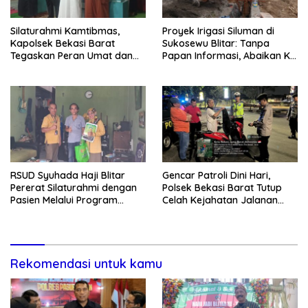
Silaturahmi Kamtibmas,
Proyek Irigasi Siluman di
Kapolsek Bekasi Barat
Sukosewu Blitar: Tanpa
Tegaskan Peran Umat dan
Papan Informasi, Abaikan K3,
Keluarga Kunci Jaga
dan Terkesan Lempar
Kondusivitas Wilayah
Tanggung Jawab
RSUD Syuhada Haji Blitar
Gencar Patroli Dini Hari,
Pererat Silaturahmi dengan
Polsek Bekasi Barat Tutup
Pasien Melalui Program
Celah Kejahatan Jalanan
Kunjungan Rumah
dan Ancaman Tawuran
Rekomendasi untuk kamu