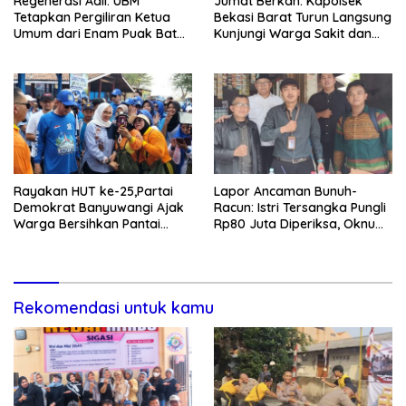
Regenerasi Adil: UBM
Jumat Berkah: Kapolsek
Tetapkan Pergiliran Ketua
Bekasi Barat Turun Langsung
Umum dari Enam Puak Batak
Kunjungi Warga Sakit dan
Muslim
Lansia
Rayakan HUT ke-25,Partai
Lapor Ancaman Bunuh-
Demokrat Banyuwangi Ajak
Racun: Istri Tersangka Pungli
Warga Bersihkan Pantai
Rp80 Juta Diperiksa, Oknum
Kedunen Desa Bomo
G Mengaku Utusan Kadis
Disdagperin
Rekomendasi untuk kamu