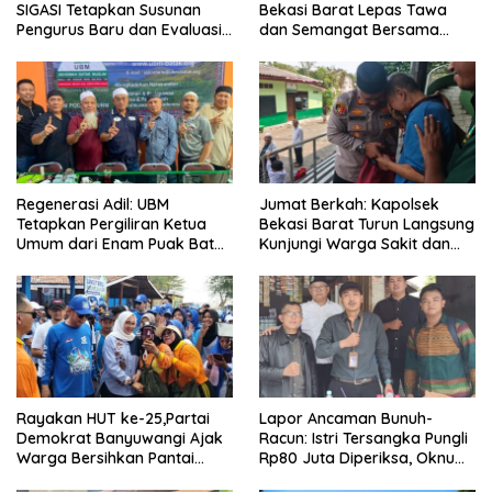
SIGASI Tetapkan Susunan
Bekasi Barat Lepas Tawa
Pengurus Baru dan Evaluasi
dan Semangat Bersama
Komitmen Anggota
Warga Kranji
Regenerasi Adil: UBM
Jumat Berkah: Kapolsek
Tetapkan Pergiliran Ketua
Bekasi Barat Turun Langsung
Umum dari Enam Puak Batak
Kunjungi Warga Sakit dan
Muslim
Lansia
Rayakan HUT ke-25,Partai
Lapor Ancaman Bunuh-
Demokrat Banyuwangi Ajak
Racun: Istri Tersangka Pungli
Warga Bersihkan Pantai
Rp80 Juta Diperiksa, Oknum
Kedunen Desa Bomo
G Mengaku Utusan Kadis