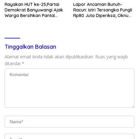
Rayakan HUT ke-25,Partai
Lapor Ancaman Bunuh-
Demokrat Banyuwangi Ajak
Racun: Istri Tersangka Pungli
Warga Bersihkan Pantai
Rp80 Juta Diperiksa, Oknum
Kedunen Desa Bomo
G Mengaku Utusan Kadis
Disdagperin
Tinggalkan Balasan
Alamat email Anda tidak akan dipublikasikan.
Ruas yang wajib
ditandai
*