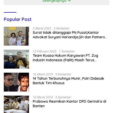
Selengkapnya
Popular Post
3 Maret 2025
2 Komentar
Surat tidak ditanggapi PN Pusat,Kantor
Advokat Suryani Hariandja,SH dan Patners
Bikin Pengaduan ke Mahkamah Agung RI
12 Februari 2025
1 Komentar
Team Kuasa Hukum Karyawan PT. Zug
Industri Indonesia (Pailit) Masih Terus
Memperjuangkan Hak Karyawan di
Pengadilan Negeri Jakarta Pusat
16 Maret 2019
0 Komentar
14 Tahun Terbunuhnya Munir, Polri Didesak
Bentuk Tim Khusus
16 Maret 2019
0 Komentar
Prabowo Resmikan Kantor DPD Gerindra di
Banten