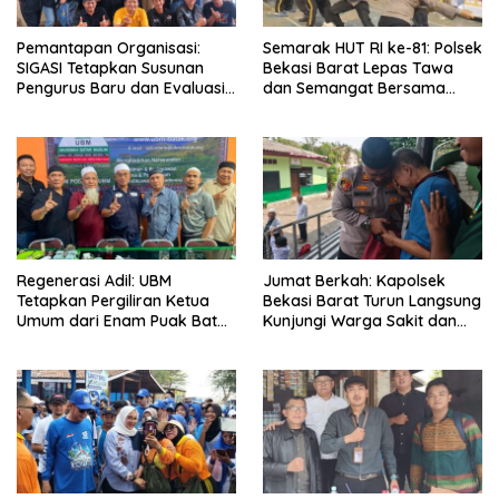
Pemantapan Organisasi:
Semarak HUT RI ke-81: Polsek
SIGASI Tetapkan Susunan
Bekasi Barat Lepas Tawa
Pengurus Baru dan Evaluasi
dan Semangat Bersama
Komitmen Anggota
Warga Kranji
Regenerasi Adil: UBM
Jumat Berkah: Kapolsek
Tetapkan Pergiliran Ketua
Bekasi Barat Turun Langsung
Umum dari Enam Puak Batak
Kunjungi Warga Sakit dan
Muslim
Lansia