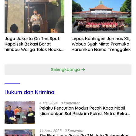
Disdagperin
Jaga Jakarta On The Spot:
Lepas Kontingen Jamnas XII,
Kapolsek Bekasi Barat
Wabup Syah Minta Pramuka
himbau Warga Tolak Hoaks
Harumkan Nama Trenggalek
& Cegah Tawuran Usai
Sholat Jumat
Selengkapnya
Hukum dan Kriminal
4 Mei 2024
0 Komentar
Pelaku Pencurian Modus Pecah Kaca Mobil
,diamankan Sat Reskrim Polres Metro Bekasi
Kota
11 April 2025
0 Komentar
Sindikat Uang Palsu Rp 316 Juta Terbongkar