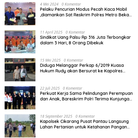
4 Mei 2024
0 Komentar
Pelaku Pencurian Modus Pecah Kaca Mobil
,diamankan Sat Reskrim Polres Metro Bekasi
Kota
11 April 2025
0 Komentar
Sindikat Uang Palsu Rp 316 Juta Terbongkar
dalam 3 Hari, 8 Orang Dibekuk
15 Mei 2025
0 Komentar
Diduga Melanggar Perkap 6/2019 Kuasa
Hukum Rudy akan Bersurat ke Kapolres
Bandung Kota .
22 Juli 2025
0 Komentar
Perkuat Kerja Sama Pelindungan Perempuan
dan Anak, Bareskrim Polri Terima Kunjungan
Delegasi Kepolisian nasional Korea Selatan
18 September 2025
0 Komentar
Kapolsek Cikarang Pusat Pantau Langsung
Lahan Pertanian untuk Ketahanan Pangan
Nasional