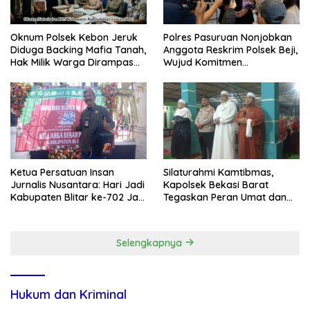
Oknum Polsek Kebon Jeruk
Polres Pasuruan Nonjobkan
Diduga Backing Mafia Tanah,
Anggota Reskrim Polsek Beji,
Hak Milik Warga Dirampas
Wujud Komitmen
Lewat Paksaan
Transparansi Penanganan
Dugaan Penganiayaan
Ketua Persatuan Insan
Silaturahmi Kamtibmas,
Jurnalis Nusantara: Hari Jadi
Kapolsek Bekasi Barat
Kabupaten Blitar ke-702 Jadi
Tegaskan Peran Umat dan
Momentum Perkuat Sinergi
Keluarga Kunci Jaga
Pembangunan
Kondusivitas Wilayah
Selengkapnya
Hukum dan Kriminal