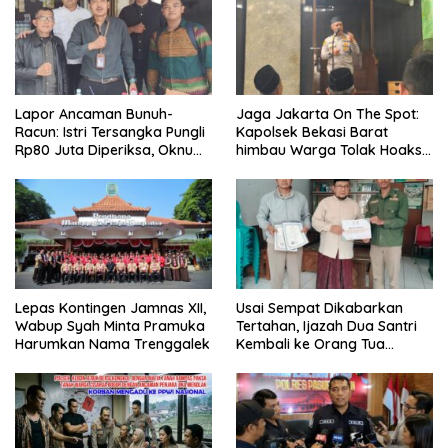
Lapor Ancaman Bunuh-
Jaga Jakarta On The Spot:
Racun: Istri Tersangka Pungli
Kapolsek Bekasi Barat
Rp80 Juta Diperiksa, Oknum
himbau Warga Tolak Hoaks
G Mengaku Utusan Kadis
& Cegah Tawuran Usai
Disdagperin
Sholat Jumat
Lepas Kontingen Jamnas XII,
Usai Sempat Dikabarkan
Wabup Syah Minta Pramuka
Tertahan, Ijazah Dua Santri
Harumkan Nama Trenggalek
Kembali ke Orang Tua
Secara Cuma-cuma