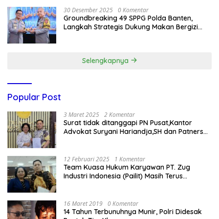
30 Desember 2025
0 Komentar
Groundbreaking 49 SPPG Polda Banten,
Langkah Strategis Dukung Makan Bergizi
Gratis
Selengkapnya
Popular Post
3 Maret 2025
2 Komentar
Surat tidak ditanggapi PN Pusat,Kantor
Advokat Suryani Hariandja,SH dan Patners
Bikin Pengaduan ke Mahkamah Agung RI
12 Februari 2025
1 Komentar
Team Kuasa Hukum Karyawan PT. Zug
Industri Indonesia (Pailit) Masih Terus
Memperjuangkan Hak Karyawan di
Pengadilan Negeri Jakarta Pusat
16 Maret 2019
0 Komentar
14 Tahun Terbunuhnya Munir, Polri Didesak