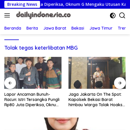
Langsung
ngli Rp80 Juta Diperiksa, Oknum G Mengaku Utusan Kadis Disd
Breaking News
ke
konten
Beranda
Berita
Jawa Barat
Bekasi
Jawa Timur
Treng
Tolak tegas keterlibatan MBG
Jaga Jakarta On The Spot:
Lepas Kontingen Jamnas XII,
Kapolsek Bekasi Barat
Wabup Syah Minta Pramuka
himbau Warga Tolak Hoaks
Harumkan Nama Trenggalek
& Cegah Tawuran Usai
Sholat Jumat