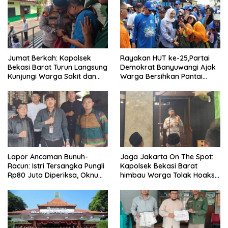
Jumat Berkah: Kapolsek
Rayakan HUT ke-25,Partai
Bekasi Barat Turun Langsung
Demokrat Banyuwangi Ajak
Kunjungi Warga Sakit dan
Warga Bersihkan Pantai
Lansia
Kedunen Desa Bomo
Lapor Ancaman Bunuh-
Jaga Jakarta On The Spot:
Racun: Istri Tersangka Pungli
Kapolsek Bekasi Barat
Rp80 Juta Diperiksa, Oknum
himbau Warga Tolak Hoaks
G Mengaku Utusan Kadis
& Cegah Tawuran Usai
Disdagperin
Sholat Jumat