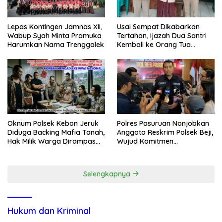
Lepas Kontingen Jamnas XII,
Usai Sempat Dikabarkan
Wabup Syah Minta Pramuka
Tertahan, Ijazah Dua Santri
Harumkan Nama Trenggalek
Kembali ke Orang Tua
Secara Cuma-cuma
Oknum Polsek Kebon Jeruk
Polres Pasuruan Nonjobkan
Diduga Backing Mafia Tanah,
Anggota Reskrim Polsek Beji,
Hak Milik Warga Dirampas
Wujud Komitmen
Lewat Paksaan
Transparansi Penanganan
Dugaan Penganiayaan
Selengkapnya
Hukum dan Kriminal