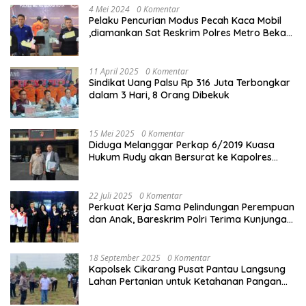
4 Mei 2024
0 Komentar
Pelaku Pencurian Modus Pecah Kaca Mobil
,diamankan Sat Reskrim Polres Metro Bekasi
Kota
11 April 2025
0 Komentar
Sindikat Uang Palsu Rp 316 Juta Terbongkar
dalam 3 Hari, 8 Orang Dibekuk
15 Mei 2025
0 Komentar
Diduga Melanggar Perkap 6/2019 Kuasa
Hukum Rudy akan Bersurat ke Kapolres
Bandung Kota .
22 Juli 2025
0 Komentar
Perkuat Kerja Sama Pelindungan Perempuan
dan Anak, Bareskrim Polri Terima Kunjungan
Delegasi Kepolisian nasional Korea Selatan
18 September 2025
0 Komentar
Kapolsek Cikarang Pusat Pantau Langsung
Lahan Pertanian untuk Ketahanan Pangan
Nasional