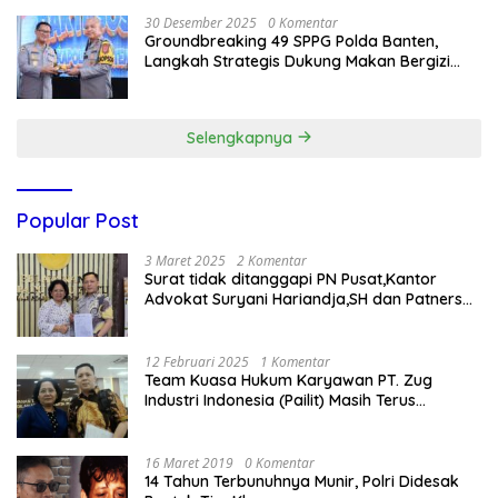
30 Desember 2025
0 Komentar
Groundbreaking 49 SPPG Polda Banten,
Langkah Strategis Dukung Makan Bergizi
Gratis
Selengkapnya
Popular Post
3 Maret 2025
2 Komentar
Surat tidak ditanggapi PN Pusat,Kantor
Advokat Suryani Hariandja,SH dan Patners
Bikin Pengaduan ke Mahkamah Agung RI
12 Februari 2025
1 Komentar
Team Kuasa Hukum Karyawan PT. Zug
Industri Indonesia (Pailit) Masih Terus
Memperjuangkan Hak Karyawan di
Pengadilan Negeri Jakarta Pusat
16 Maret 2019
0 Komentar
14 Tahun Terbunuhnya Munir, Polri Didesak