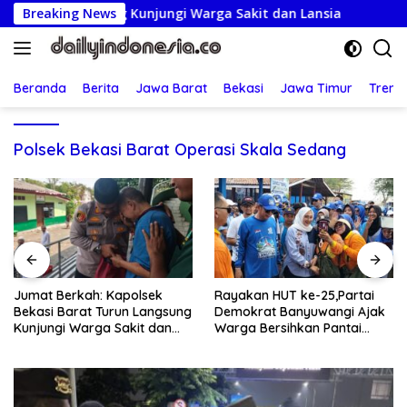
Langsung
run Langsung Kunjungi Warga Sakit dan Lansia
Breaking News
Rayakan
ke
konten
Beranda
Berita
Jawa Barat
Bekasi
Jawa Timur
Treng
Polsek Bekasi Barat Operasi Skala Sedang
Rayakan HUT ke-25,Partai
Lapor Ancaman Bunuh-
Demokrat Banyuwangi Ajak
Racun: Istri Tersangka Pungli
Warga Bersihkan Pantai
Rp80 Juta Diperiksa, Oknum
Kedunen Desa Bomo
G Mengaku Utusan Kadis
Disdagperin