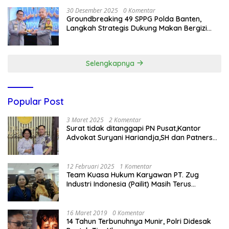
30 Desember 2025
0 Komentar
Groundbreaking 49 SPPG Polda Banten,
Langkah Strategis Dukung Makan Bergizi
Gratis
Selengkapnya
Popular Post
3 Maret 2025
2 Komentar
Surat tidak ditanggapi PN Pusat,Kantor
Advokat Suryani Hariandja,SH dan Patners
Bikin Pengaduan ke Mahkamah Agung RI
12 Februari 2025
1 Komentar
Team Kuasa Hukum Karyawan PT. Zug
Industri Indonesia (Pailit) Masih Terus
Memperjuangkan Hak Karyawan di
Pengadilan Negeri Jakarta Pusat
16 Maret 2019
0 Komentar
14 Tahun Terbunuhnya Munir, Polri Didesak