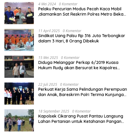
4 Mei 2024
0 Komentar
Pelaku Pencurian Modus Pecah Kaca Mobil
,diamankan Sat Reskrim Polres Metro Bekasi
Kota
11 April 2025
0 Komentar
Sindikat Uang Palsu Rp 316 Juta Terbongkar
dalam 3 Hari, 8 Orang Dibekuk
15 Mei 2025
0 Komentar
Diduga Melanggar Perkap 6/2019 Kuasa
Hukum Rudy akan Bersurat ke Kapolres
Bandung Kota .
22 Juli 2025
0 Komentar
Perkuat Kerja Sama Pelindungan Perempuan
dan Anak, Bareskrim Polri Terima Kunjungan
Delegasi Kepolisian nasional Korea Selatan
18 September 2025
0 Komentar
Kapolsek Cikarang Pusat Pantau Langsung
Lahan Pertanian untuk Ketahanan Pangan
Nasional