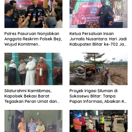
Polres Pasuruan Nonjobkan
Ketua Persatuan Insan
Anggota Reskrim Polsek Beji,
Jurnalis Nusantara: Hari Jadi
Wujud Komitmen
Kabupaten Blitar ke-702 Jadi
Transparansi Penanganan
Momentum Perkuat Sinergi
Dugaan Penganiayaan
Pembangunan
Silaturahmi Kamtibmas,
Proyek Irigasi Siluman di
Kapolsek Bekasi Barat
Sukosewu Blitar: Tanpa
Tegaskan Peran Umat dan
Papan Informasi, Abaikan K3,
Keluarga Kunci Jaga
dan Terkesan Lempar
Kondusivitas Wilayah
Tanggung Jawab