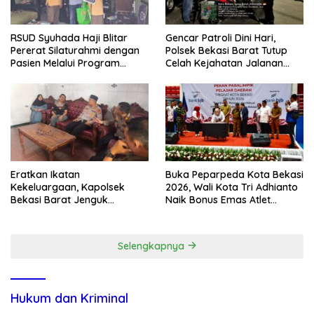
RSUD Syuhada Haji Blitar
Gencar Patroli Dini Hari,
Pererat Silaturahmi dengan
Polsek Bekasi Barat Tutup
Pasien Melalui Program
Celah Kejahatan Jalanan
Kunjungan Rumah
dan Ancaman Tawuran
Eratkan Ikatan
Buka Peparpeda Kota Bekasi
Kekeluargaan, Kapolsek
2026, Wali Kota Tri Adhianto
Bekasi Barat Jenguk
Naik Bonus Emas Atlet
Anggota yang Sedang Sakit
Paralimpik Jadi Rp60 Juta
Selengkapnya
Hukum dan Kriminal