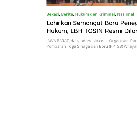
Bekasi
,
Berita
,
Hukum dan Kriminal
,
Nasional
Lahirkan Semangat Baru Pene
Hukum, LBH TOSIN Resmi Dilan
Pertahankan Hak Kaum Lema
JAWA BARAT, dailyindonesia.co — Organisasi Pa
Pomparan Toga Sinaga dan Boru (PPTSB) Wilaya