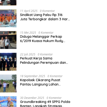
Reskrim Polres Metro Bekasi
Kota
11 April 2025
0 Komentar
Sindikat Uang Palsu Rp 316
Juta Terbongkar dalam 3 Hari,
8 Orang Dibekuk
15 Mei 2025
0 Komentar
Diduga Melanggar Perkap
6/2019 Kuasa Hukum Rudy
akan Bersurat ke Kapolres
Bandung Kota .
22 Juli 2025
0 Komentar
Perkuat Kerja Sama
Pelindungan Perempuan dan
Anak, Bareskrim Polri Terima
Kunjungan Delegasi Kepolisian
nasional Korea Selatan
18 September 2025
0 Komentar
Kapolsek Cikarang Pusat
Pantau Langsung Lahan
Pertanian untuk Ketahanan
Pangan Nasional
30 Desember 2025
0 Komentar
Groundbreaking 49 SPPG Polda
Banten, Langkah Strategis