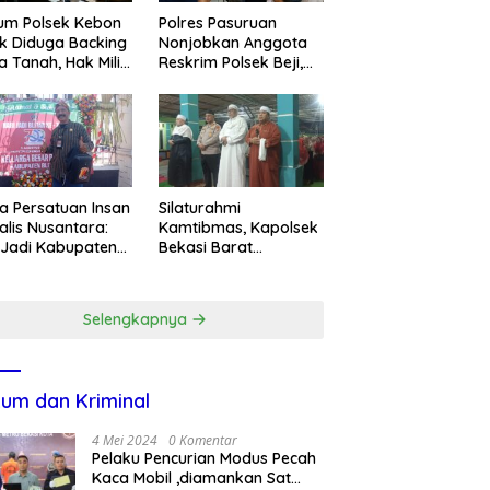
um Polsek Kebon
Polres Pasuruan
k Diduga Backing
Nonjobkan Anggota
a Tanah, Hak Milik
Reskrim Polsek Beji,
ga Dirampas
Wujud Komitmen
at Paksaan
Transparansi
Penanganan Dugaan
Penganiayaan
a Persatuan Insan
Silaturahmi
alis Nusantara:
Kamtibmas, Kapolsek
 Jadi Kabupaten
Bekasi Barat
ar ke-702 Jadi
Tegaskan Peran Umat
entum Perkuat
dan Keluarga Kunci
ergi Pembangunan
Jaga Kondusivitas
Selengkapnya
Wilayah
um dan Kriminal
4 Mei 2024
0 Komentar
Pelaku Pencurian Modus Pecah
Kaca Mobil ,diamankan Sat