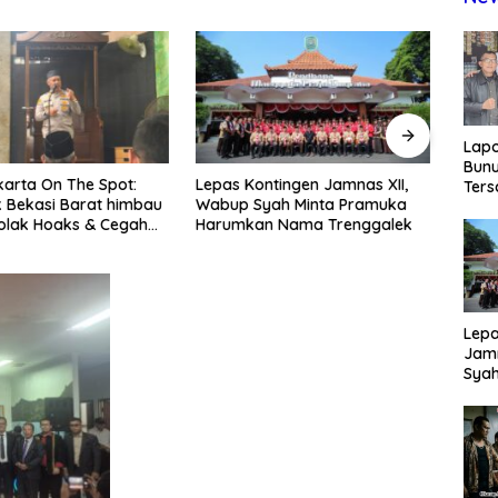
Lap
Bunu
ntingen Jamnas XII,
Usai Sempat Dikabarkan
Oknu
Ters
yah Minta Pramuka
Tertahan, Ijazah Dua Santri
Didug
Rp80
n Nama Trenggalek
Kembali ke Orang Tua Secara
Hak 
Okn
Cuma-cuma
Lewa
Utus
Disd
Lepa
Jamn
Syah
Har
Tren