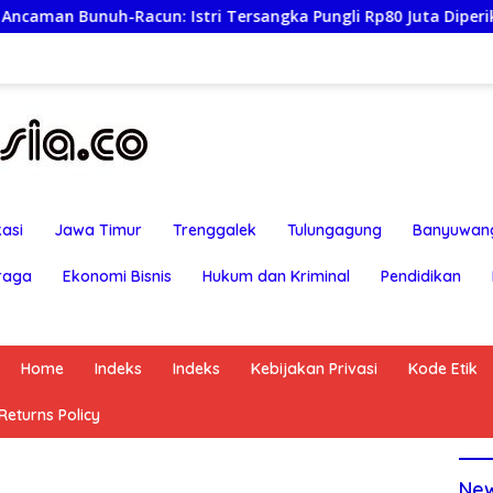
h-Racun: Istri Tersangka Pungli Rp80 Juta Diperiksa, Oknum 
asi
Jawa Timur
Trenggalek
Tulungagung
Banyuwan
raga
Ekonomi Bisnis
Hukum dan Kriminal
Pendidikan
Home
Indeks
Indeks
Kebijakan Privasi
Kode Etik
eturns Policy
Ne