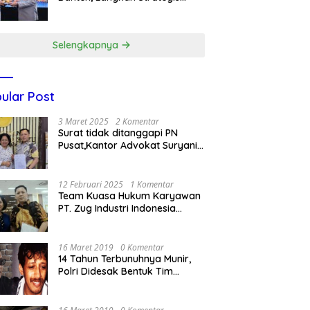
Dukung Makan Bergizi Gratis
Selengkapnya
ular Post
3 Maret 2025
2 Komentar
Surat tidak ditanggapi PN
Pusat,Kantor Advokat Suryani
Hariandja,SH dan Patners Bikin
Pengaduan ke Mahkamah
Agung RI
12 Februari 2025
1 Komentar
Team Kuasa Hukum Karyawan
PT. Zug Industri Indonesia
(Pailit) Masih Terus
Memperjuangkan Hak
Karyawan di Pengadilan Negeri
16 Maret 2019
0 Komentar
Jakarta Pusat
14 Tahun Terbunuhnya Munir,
Polri Didesak Bentuk Tim
Khusus