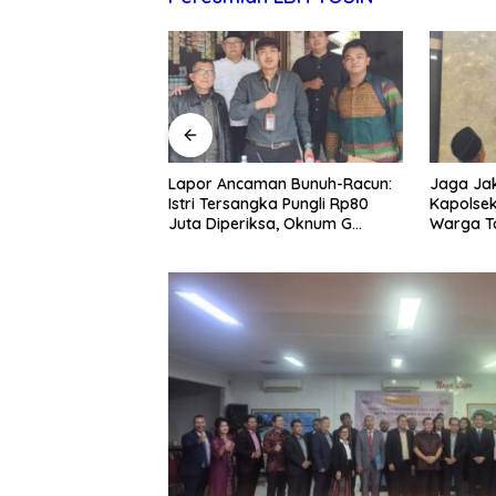
man Bunuh-Racun:
Jaga Jakarta On The Spot:
Lepas Ko
gka Pungli Rp80
Kapolsek Bekasi Barat himbau
Wabup S
ksa, Oknum G
Warga Tolak Hoaks & Cegah
Harumka
san Kadis
Tawuran Usai Sholat Jumat