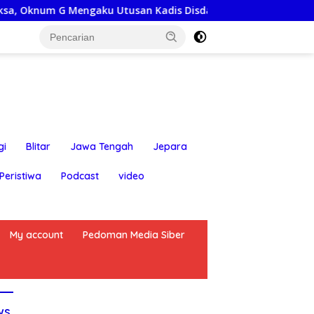
G Mengaku Utusan Kadis Disdagperin
Jaga Jakarta On T
gi
Blitar
Jawa Tengah
Jepara
Peristiwa
Podcast
video
My account
Pedoman Media Siber
ws