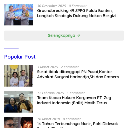
30 Desember 2025
0 Komentar
Groundbreaking 49 SPPG Polda Banten,
Langkah Strategis Dukung Makan Bergizi
Gratis
Selengkapnya
Popular Post
3 Maret 2025
2 Komentar
Surat tidak ditanggapi PN Pusat,Kantor
Advokat Suryani Hariandja,SH dan Patners
Bikin Pengaduan ke Mahkamah Agung RI
12 Februari 2025
1 Komentar
Team Kuasa Hukum Karyawan PT. Zug
Industri Indonesia (Pailit) Masih Terus
Memperjuangkan Hak Karyawan di
Pengadilan Negeri Jakarta Pusat
16 Maret 2019
0 Komentar
14 Tahun Terbunuhnya Munir, Polri Didesak