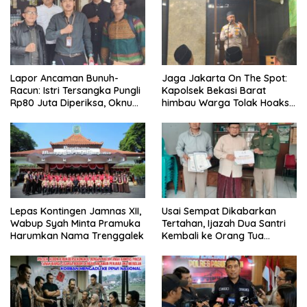
Lapor Ancaman Bunuh-
Jaga Jakarta On The Spot:
Racun: Istri Tersangka Pungli
Kapolsek Bekasi Barat
Rp80 Juta Diperiksa, Oknum
himbau Warga Tolak Hoaks
G Mengaku Utusan Kadis
& Cegah Tawuran Usai
Disdagperin
Sholat Jumat
Lepas Kontingen Jamnas XII,
Usai Sempat Dikabarkan
Wabup Syah Minta Pramuka
Tertahan, Ijazah Dua Santri
Harumkan Nama Trenggalek
Kembali ke Orang Tua
Secara Cuma-cuma