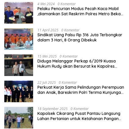
4 Mei 2024
0 Komentar
Pelaku Pencurian Modus Pecah Kaca Mobil
,diamankan Sat Reskrim Polres Metro Bekasi
Kota
11 April 2025
0 Komentar
Sindikat Uang Palsu Rp 316 Juta Terbongkar
dalam 3 Hari, 8 Orang Dibekuk
15 Mei 2025
0 Komentar
Diduga Melanggar Perkap 6/2019 Kuasa
Hukum Rudy akan Bersurat ke Kapolres
Bandung Kota .
22 Juli 2025
0 Komentar
Perkuat Kerja Sama Pelindungan Perempuan
dan Anak, Bareskrim Polri Terima Kunjungan
Delegasi Kepolisian nasional Korea Selatan
18 September 2025
0 Komentar
Kapolsek Cikarang Pusat Pantau Langsung
Lahan Pertanian untuk Ketahanan Pangan
Nasional