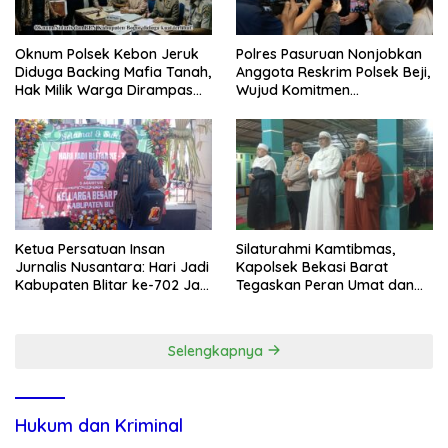
Oknum Polsek Kebon Jeruk
Polres Pasuruan Nonjobkan
Diduga Backing Mafia Tanah,
Anggota Reskrim Polsek Beji,
Hak Milik Warga Dirampas
Wujud Komitmen
Lewat Paksaan
Transparansi Penanganan
Dugaan Penganiayaan
Ketua Persatuan Insan
Silaturahmi Kamtibmas,
Jurnalis Nusantara: Hari Jadi
Kapolsek Bekasi Barat
Kabupaten Blitar ke-702 Jadi
Tegaskan Peran Umat dan
Momentum Perkuat Sinergi
Keluarga Kunci Jaga
Pembangunan
Kondusivitas Wilayah
Selengkapnya
Hukum dan Kriminal