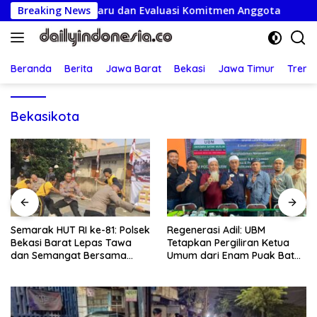
Langsung
an Pengurus Baru dan Evaluasi Komitmen Anggota
Breaking News
Sema
ke
konten
Beranda
Berita
Jawa Barat
Bekasi
Jawa Timur
Treng
Bekasikota
Semarak HUT RI ke-81: Polsek
Regenerasi Adil: UBM
Bekasi Barat Lepas Tawa
Tetapkan Pergiliran Ketua
dan Semangat Bersama
Umum dari Enam Puak Batak
Warga Kranji
Muslim