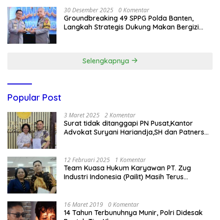
30 Desember 2025
0 Komentar
Groundbreaking 49 SPPG Polda Banten,
Langkah Strategis Dukung Makan Bergizi
Gratis
Selengkapnya
Popular Post
3 Maret 2025
2 Komentar
Surat tidak ditanggapi PN Pusat,Kantor
Advokat Suryani Hariandja,SH dan Patners
Bikin Pengaduan ke Mahkamah Agung RI
12 Februari 2025
1 Komentar
Team Kuasa Hukum Karyawan PT. Zug
Industri Indonesia (Pailit) Masih Terus
Memperjuangkan Hak Karyawan di
Pengadilan Negeri Jakarta Pusat
16 Maret 2019
0 Komentar
14 Tahun Terbunuhnya Munir, Polri Didesak