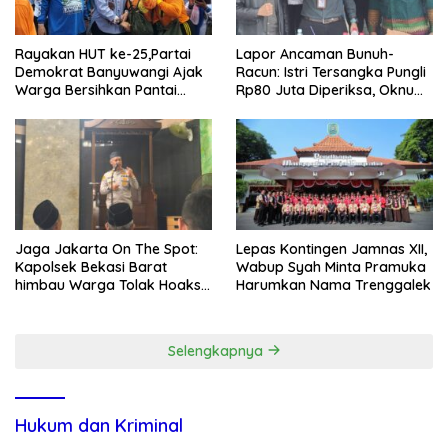
Rayakan HUT ke-25,Partai
Lapor Ancaman Bunuh-
Demokrat Banyuwangi Ajak
Racun: Istri Tersangka Pungli
Warga Bersihkan Pantai
Rp80 Juta Diperiksa, Oknum
Kedunen Desa Bomo
G Mengaku Utusan Kadis
Disdagperin
Jaga Jakarta On The Spot:
Lepas Kontingen Jamnas XII,
Kapolsek Bekasi Barat
Wabup Syah Minta Pramuka
himbau Warga Tolak Hoaks
Harumkan Nama Trenggalek
& Cegah Tawuran Usai
Sholat Jumat
Selengkapnya
Hukum dan Kriminal