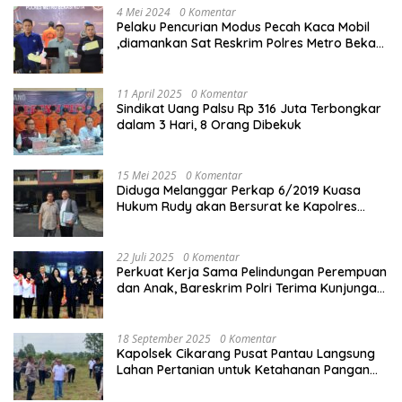
4 Mei 2024
0 Komentar
Pelaku Pencurian Modus Pecah Kaca Mobil
,diamankan Sat Reskrim Polres Metro Bekasi
Kota
11 April 2025
0 Komentar
Sindikat Uang Palsu Rp 316 Juta Terbongkar
dalam 3 Hari, 8 Orang Dibekuk
15 Mei 2025
0 Komentar
Diduga Melanggar Perkap 6/2019 Kuasa
Hukum Rudy akan Bersurat ke Kapolres
Bandung Kota .
22 Juli 2025
0 Komentar
Perkuat Kerja Sama Pelindungan Perempuan
dan Anak, Bareskrim Polri Terima Kunjungan
Delegasi Kepolisian nasional Korea Selatan
18 September 2025
0 Komentar
Kapolsek Cikarang Pusat Pantau Langsung
Lahan Pertanian untuk Ketahanan Pangan
Nasional