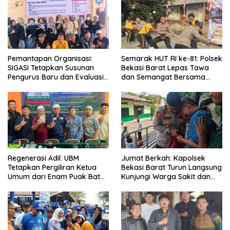
Pemantapan Organisasi:
Semarak HUT RI ke-81: Polsek
SIGASI Tetapkan Susunan
Bekasi Barat Lepas Tawa
Pengurus Baru dan Evaluasi
dan Semangat Bersama
Komitmen Anggota
Warga Kranji
Regenerasi Adil: UBM
Jumat Berkah: Kapolsek
Tetapkan Pergiliran Ketua
Bekasi Barat Turun Langsung
Umum dari Enam Puak Batak
Kunjungi Warga Sakit dan
Muslim
Lansia