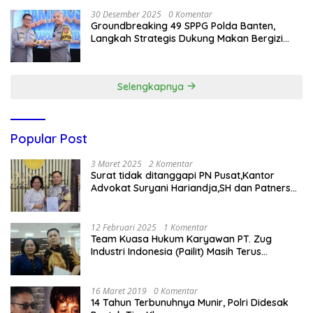
30 Desember 2025
0 Komentar
Groundbreaking 49 SPPG Polda Banten,
Langkah Strategis Dukung Makan Bergizi
Gratis
Selengkapnya
Popular Post
3 Maret 2025
2 Komentar
Surat tidak ditanggapi PN Pusat,Kantor
Advokat Suryani Hariandja,SH dan Patners
Bikin Pengaduan ke Mahkamah Agung RI
12 Februari 2025
1 Komentar
Team Kuasa Hukum Karyawan PT. Zug
Industri Indonesia (Pailit) Masih Terus
Memperjuangkan Hak Karyawan di
Pengadilan Negeri Jakarta Pusat
16 Maret 2019
0 Komentar
14 Tahun Terbunuhnya Munir, Polri Didesak