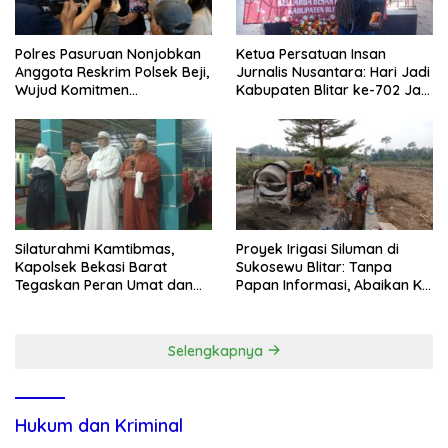
Polres Pasuruan Nonjobkan
Ketua Persatuan Insan
Anggota Reskrim Polsek Beji,
Jurnalis Nusantara: Hari Jadi
Wujud Komitmen
Kabupaten Blitar ke-702 Jadi
Transparansi Penanganan
Momentum Perkuat Sinergi
Dugaan Penganiayaan
Pembangunan
Silaturahmi Kamtibmas,
Proyek Irigasi Siluman di
Kapolsek Bekasi Barat
Sukosewu Blitar: Tanpa
Tegaskan Peran Umat dan
Papan Informasi, Abaikan K3,
Keluarga Kunci Jaga
dan Terkesan Lempar
Kondusivitas Wilayah
Tanggung Jawab
Selengkapnya
Hukum dan Kriminal