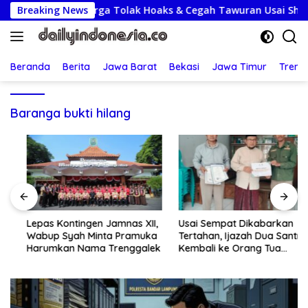
Langsung
at himbau Warga Tolak Hoaks & Cegah Tawuran Usai Sholat Jum
Breaking News
ke
konten
Beranda
Berita
Jawa Barat
Bekasi
Jawa Timur
Treng
Baranga bukti hilang
Lepas Kontingen Jamnas XII,
Usai Sempat Dikabarkan
Wabup Syah Minta Pramuka
Tertahan, Ijazah Dua Santri
Harumkan Nama Trenggalek
Kembali ke Orang Tua
Secara Cuma-cuma