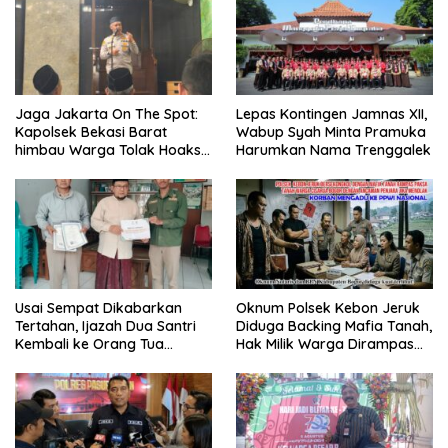
Jaga Jakarta On The Spot:
Lepas Kontingen Jamnas XII,
Kapolsek Bekasi Barat
Wabup Syah Minta Pramuka
himbau Warga Tolak Hoaks
Harumkan Nama Trenggalek
& Cegah Tawuran Usai
Sholat Jumat
Usai Sempat Dikabarkan
Oknum Polsek Kebon Jeruk
Tertahan, Ijazah Dua Santri
Diduga Backing Mafia Tanah,
Kembali ke Orang Tua
Hak Milik Warga Dirampas
Secara Cuma-cuma
Lewat Paksaan