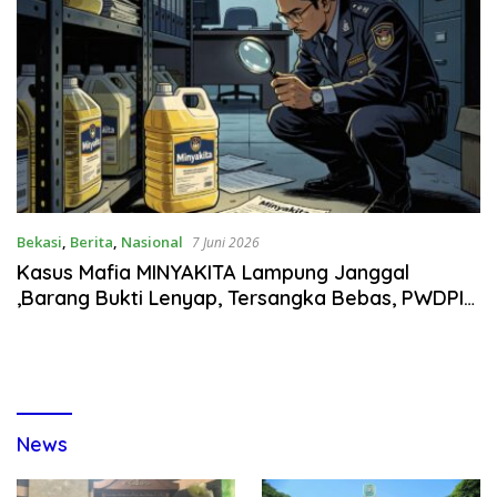
Bekasi
,
Berita
,
Nasional
7 Juni 2026
Kasus Mafia MINYAKITA Lampung Janggal
,Barang Bukti Lenyap, Tersangka Bebas, PWDPI
Curiga Campur Tangan Petinggi Hingga Orang
Nomor Satu
News