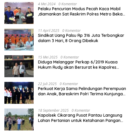
4 Mei 2024
0 Komentar
Pelaku Pencurian Modus Pecah Kaca Mobil
,diamankan Sat Reskrim Polres Metro Bekasi
Kota
11 April 2025
0 Komentar
Sindikat Uang Palsu Rp 316 Juta Terbongkar
dalam 3 Hari, 8 Orang Dibekuk
15 Mei 2025
0 Komentar
Diduga Melanggar Perkap 6/2019 Kuasa
Hukum Rudy akan Bersurat ke Kapolres
Bandung Kota .
22 Juli 2025
0 Komentar
Perkuat Kerja Sama Pelindungan Perempuan
dan Anak, Bareskrim Polri Terima Kunjungan
Delegasi Kepolisian nasional Korea Selatan
18 September 2025
0 Komentar
Kapolsek Cikarang Pusat Pantau Langsung
Lahan Pertanian untuk Ketahanan Pangan
Nasional