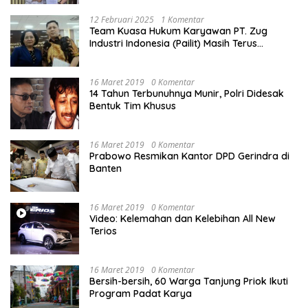
12 Februari 2025
1 Komentar
Team Kuasa Hukum Karyawan PT. Zug
Industri Indonesia (Pailit) Masih Terus
Memperjuangkan Hak Karyawan di
Pengadilan Negeri Jakarta Pusat
16 Maret 2019
0 Komentar
14 Tahun Terbunuhnya Munir, Polri Didesak
Bentuk Tim Khusus
16 Maret 2019
0 Komentar
Prabowo Resmikan Kantor DPD Gerindra di
Banten
16 Maret 2019
0 Komentar
Video: Kelemahan dan Kelebihan All New
Terios
16 Maret 2019
0 Komentar
Bersih-bersih, 60 Warga Tanjung Priok Ikuti
Program Padat Karya