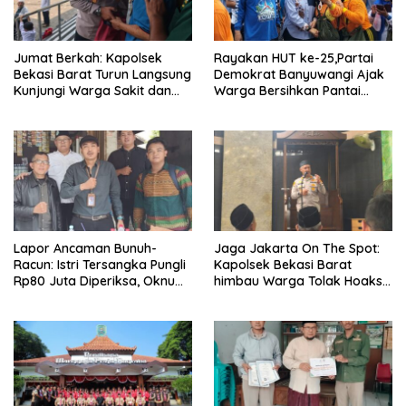
Jumat Berkah: Kapolsek
Rayakan HUT ke-25,Partai
Bekasi Barat Turun Langsung
Demokrat Banyuwangi Ajak
Kunjungi Warga Sakit dan
Warga Bersihkan Pantai
Lansia
Kedunen Desa Bomo
Lapor Ancaman Bunuh-
Jaga Jakarta On The Spot:
Racun: Istri Tersangka Pungli
Kapolsek Bekasi Barat
Rp80 Juta Diperiksa, Oknum
himbau Warga Tolak Hoaks
G Mengaku Utusan Kadis
& Cegah Tawuran Usai
Disdagperin
Sholat Jumat