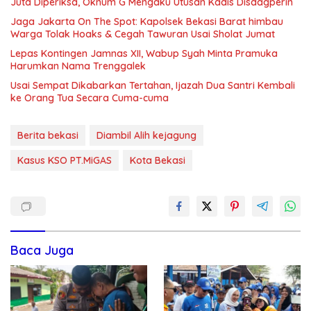
Juta Diperiksa, Oknum G Mengaku Utusan Kadis Disdagperin
Jaga Jakarta On The Spot: Kapolsek Bekasi Barat himbau
Warga Tolak Hoaks & Cegah Tawuran Usai Sholat Jumat
Lepas Kontingen Jamnas XII, Wabup Syah Minta Pramuka
Harumkan Nama Trenggalek
Usai Sempat Dikabarkan Tertahan, Ijazah Dua Santri Kembali
ke Orang Tua Secara Cuma-cuma
Berita bekasi
Diambil Alih kejagung
Kasus KSO PT.MiGAS
Kota Bekasi
Baca Juga