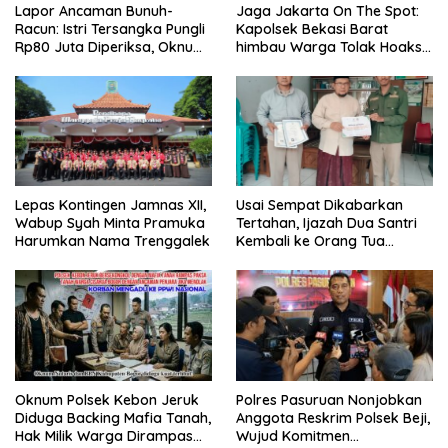
Lapor Ancaman Bunuh-
Jaga Jakarta On The Spot:
Racun: Istri Tersangka Pungli
Kapolsek Bekasi Barat
Rp80 Juta Diperiksa, Oknum
himbau Warga Tolak Hoaks
G Mengaku Utusan Kadis
& Cegah Tawuran Usai
Disdagperin
Sholat Jumat
Lepas Kontingen Jamnas XII,
Usai Sempat Dikabarkan
Wabup Syah Minta Pramuka
Tertahan, Ijazah Dua Santri
Harumkan Nama Trenggalek
Kembali ke Orang Tua
Secara Cuma-cuma
Oknum Polsek Kebon Jeruk
Polres Pasuruan Nonjobkan
Diduga Backing Mafia Tanah,
Anggota Reskrim Polsek Beji,
Hak Milik Warga Dirampas
Wujud Komitmen