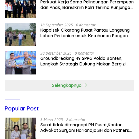
Perkuat Kerja Sama Pelindungan Perempuan
dan Anak, Bareskrim Polri Terima Kunjungan
Delegasi Kepolisian nasional Korea Selatan
18 September 2025
0 Komentar
Kapolsek Cikarang Pusat Pantau Langsung
Lahan Pertanian untuk Ketahanan Pangan
Nasional
30 Desember 2025
0 Komentar
Groundbreaking 49 SPPG Polda Banten,
Langkah Strategis Dukung Makan Bergizi
Gratis
Selengkapnya
Popular Post
3 Maret 2025
2 Komentar
Surat tidak ditanggapi PN Pusat,Kantor
Advokat Suryani Hariandja,SH dan Patners
Bikin Pengaduan ke Mahkamah Agung RI