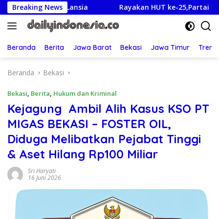
Langsung
 dan Lansia
Breaking News
Rayakan HUT ke-25,Partai Demokrat Bany
ke
konten
Beranda
Berita
Jawa Barat
Bekasi
Jawa Timur
Treng
Beranda
Bekasi
Bekasi
,
Berita
,
Hukum dan Kriminal
Kejagung Ambil Alih Kasus KSO PT
MIGAS BEKASI – FOSTER OIL,
Diduga Melibatkan Pejabat Tinggi
& Aset Hilang Rp100 Miliar
Sri Haryati
16 Juni 2026