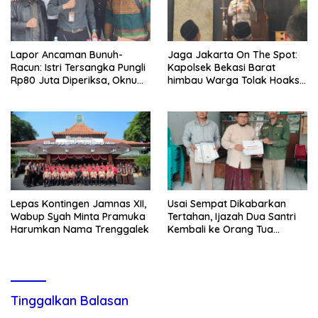
Lapor Ancaman Bunuh-
Jaga Jakarta On The Spot:
Racun: Istri Tersangka Pungli
Kapolsek Bekasi Barat
Rp80 Juta Diperiksa, Oknum
himbau Warga Tolak Hoaks
G Mengaku Utusan Kadis
& Cegah Tawuran Usai
Disdagperin
Sholat Jumat
Lepas Kontingen Jamnas XII,
Usai Sempat Dikabarkan
Wabup Syah Minta Pramuka
Tertahan, Ijazah Dua Santri
Harumkan Nama Trenggalek
Kembali ke Orang Tua
Secara Cuma-cuma
Tinggalkan Balasan